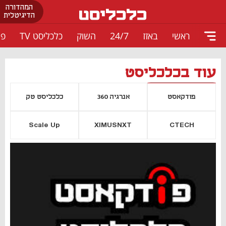
המהדורה
הדיגיטלית
ראשי
באזז
24/7
השוק
כלכליסט TV
פו
עוד בכלכליסט
פודקאסט
אנרגיה 360
כלכליסט טק
Scale Up
XIMUSNXT
CTECH
יסייה חדשה
נפתח בכרטיסייה חדשה