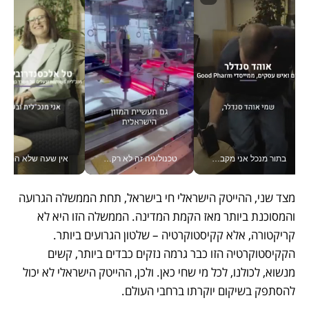
בתור מנכל אני מקבל מאות החלטות ביום, וה- Galaxy Z Fold8 Ultra עוזר לי לחתוך אותן מהר יותר_v
טכנולוגיה זה לא רק בהייטק: גם תעשיית המזון הישראלית מאמצת כלי AI, אוטומציה וניתוח דאטה בזמן אמת
אין שעה שלא התעסקתי במשבר - טל אלכסנדרוביץ’ שגב מנהלת משברים
מצד שני, ההייטק הישראלי חי בישראל, תחת הממשלה הגרועה 
והמסוכנת ביותר מאז הקמת המדינה. הממשלה הזו היא לא 
קריקטורה, אלא קקיסטוקרטיה – שלטון הגרועים ביותר. 
הקקיסטוקרטיה הזו כבר גרמה נזקים כבדים ביותר, קשים 
מנשוא, לכולנו, לכל מי שחי כאן. ולכן, ההייטק הישראלי לא יכול 
להסתפק בשיקום יוקרתו ברחבי העולם.  