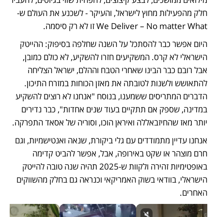
חלק מהפעילות מחוץ לישראל, והעיקר - לשכנע את העולם ש- 
We Deliver – No matter What זו לא רק סיסמה. 
היום אפשר כבר להסתכל על השנה שחלפה בסיפוק: ההייטק 
הישראלי לא קרס. המשקיעים חזרו להשקיע, לא כולם כמובן, 
אבל רובם כבר הבינו שאחרי הטבח וההלם, ישראל הצליחה 
להתאושש ולשנות לטובתה את מאזן הכוחות במזרח התיכון. 
הדברים המתריסים ששמענו, בנוסח "אנחנו לא רוצים להשקיע 
במדינה, שספק אם תתקיים בעוד שנים אחדות", כבר נדירים 
יותר מאז שהחיזבאללה ואיראן הוכו, וסוריה של אסאד התפרקה. 
אנחנו עדיין מתמודדים עם גלי ביקורת, שנאה ואנטישמיות, וגם 
חרם מוצהר או שקט באירופה, אבל, אפשר להביט קדימה 
באופטימיות זהירה ולקוות ש-2025 תהיה שנה טובה להייטק 
הישראלי, בוודאי בשוק האמריקאי וכנראה גם בחלק מהשווקים 
האחרים. 