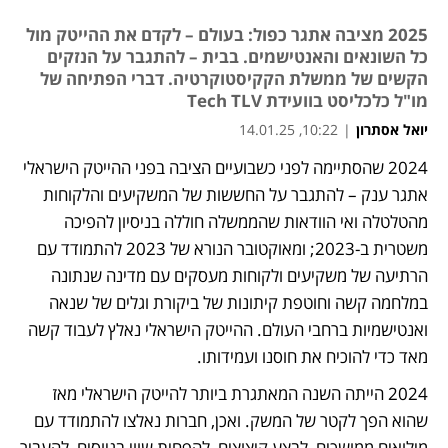
2025 מציבה אתגר כפול: בעולם – לקדם את ההייטק מול
כל השונאים והאנטישמים. בבית – להתגבר על הנזקים
הקשים של ממשלת הקקיסטוקרטיה. דברי הפתיחה של
מו"ל כלכליסט בוועידת Tech TLV
יואל אסתרון
|
10:22, 14.01.25
2024 שהסתיימה לפני כשבועיים הציבה בפני ההייטק הישראלי 
אתגר ענק – להתגבר על החששות של המשקיעים והלקוחות 
מהטלטלה ואי הוודאות שהממשלה חוללה בניסיון להפיכה 
משטרית ב-2023; ומאוקטובר הנורא של 2023 להתמודד עם 
הרתיעה של משקיעים ולקוחות מעסקים עם מדינה שנתונה 
במלחמה קשה וחוטפת קיתונות של ביקורת וגלים של שנאה 
ואנטישמיות ברחבי העולם. ההייטק הישראלי נאלץ לעבוד קשה 
מאד כדי להוכיח את חוסנו ועמידותו. 
2024 הייתה השנה המאתגרת ביותר להייטק הישראלי מאז 
שהוא הפך לקטר של המשק. ואכן, חברות נאלצו להתמודד עם 
מילואים ממושכים, לבצע קיצוצים, להפחית שווי בגיוסים, להעביר 