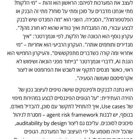
לעצב את המערכות לפיהם: הראשון הוא זהות – "מי הלקוח? 
מתי אנחנו מדברים על סוכן ומתי על סוחר? מתי זה הבנק או 
הפלטפורמה?", הסבירה. השני הוא "מה המנדט שיש לבנק 
לבצע עבורי, מה המגבלות ואיך נוודא שהוא לא חורג מהן?". 
עקרון נוסף הוא הכוונה של הלקוח, לפי ווגמן־רטנר: "איך 
מגדירים ותוחמים אותה". העקרון הרביעי הוא אחריות – "מי 
אחראי ומה קורה כשדברים מתפקששים". והעיקרון החמישי הוא 
הגנת AI, לדברי ווגמן־רטנר "בייחוד מפני הונאה ושימוש לא 
ראוי, כאשר מנסים לתקוף או לשבש את הפרומפט או ליצור 
אקו־סיסטם שעושה הטעיה". 
היא נתנה לבנקים ולפינטקים שישה טיפים לעיצוב נכון של 
הזירה העתידית: "על הגופים הפיננסיים לבצע במהירות מיפוי 
של Use cases, איך להתחיל לתקשר עם סוכן, להבדיל מאדם. 
בנוסף, יש לבנות agent risk framework – מסגרת לניהול 
סיכונים לסוכנים. עליכם גם ליצור auditability by design, 
שהכל יהיה מוטמע על ידי העיצוב של המערכת. הגופים 