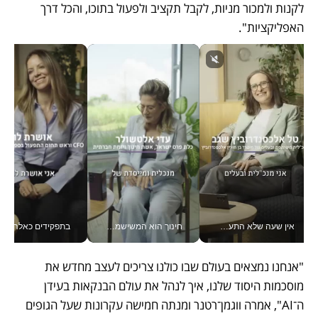
לקנות ולמכור מניות, לקבל תקציב ולפעול בתוכו, והכל דרך 
האפליקציות". 
אין שעה שלא התעסקתי במשבר - טל אלכסנדרוביץ’ שגב מנהלת משברים תקשורתיים מכל מקום עם ה- Galaxy Z Fold8 Ultra שלה_v
חינוך הוא המשישמה של החיים שלי - V
בתפקידים כאלה אי אפשר לח
"אנחנו נמצאים בעולם שבו כולנו צריכים לעצב מחדש את 
מוסכמות היסוד שלנו, איך לנהל את עולם הבנקאות בעידן 
ה־AI", אמרה ווגמן־רטנר ומנתה חמישה עקרונות שעל הגופים 