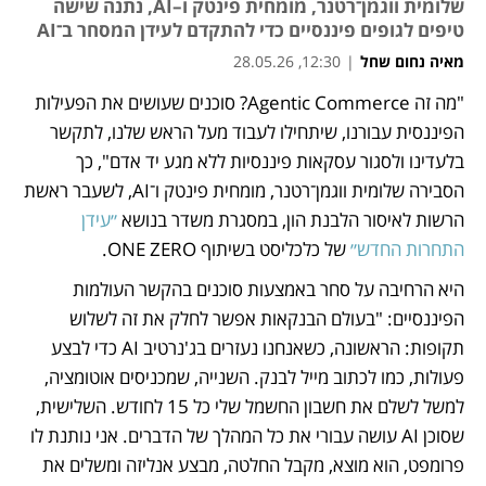
שלומית ווגמן־רטנר, מומחית פינטק ו–AI, נתנה שישה
טיפים לגופים פיננסיים כדי להתקדם לעידן המסחר ב־AI
מאיה נחום שחל
|
12:30, 28.05.26
"מה זה Agentic Commerce? סוכנים שעושים את הפעילות 
נפתח בכרטיסייה חדשה
הפיננסית עבורנו, שיתחילו לעבוד מעל הראש שלנו, לתקשר 
בלעדינו ולסגור עסקאות פיננסיות ללא מגע יד אדם", כך 
הסבירה שלומית ווגמן־רטנר, מומחית פינטק ו־AI, לשעבר ראשת 
הרשות לאיסור הלבנת הון, במסגרת משדר בנושא 
״עידן 
התחרות החדש״
 של כלכליסט בשיתוף ONE ZERO. 
היא הרחיבה על סחר באמצעות סוכנים בהקשר העולמות 
הפיננסיים: "בעולם הבנקאות אפשר לחלק את זה לשלוש 
תקופות: הראשונה, כשאנחנו נעזרים בג'נרטיב AI כדי לבצע 
פעולות, כמו לכתוב מייל לבנק. השנייה, שמכניסים אוטומציה, 
למשל לשלם את חשבון החשמל שלי כל 15 לחודש. השלישית, 
שסוכן AI עושה עבורי את כל המהלך של הדברים. אני נותנת לו 
פרומפט, הוא מוצא, מקבל החלטה, מבצע אנליזה ומשלים את 