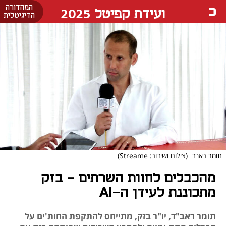
המהדורה
ועידת קפיטל 2025
הדיגיטלית
תומר ראבד
(צילום ושידור: Streame)
מהכבלים לחוות השרתים - בזק
מתכוננת לעידן ה-AI
תומר ראב"ד, יו"ר בזק, מתייחס להתקפת החות'ים על