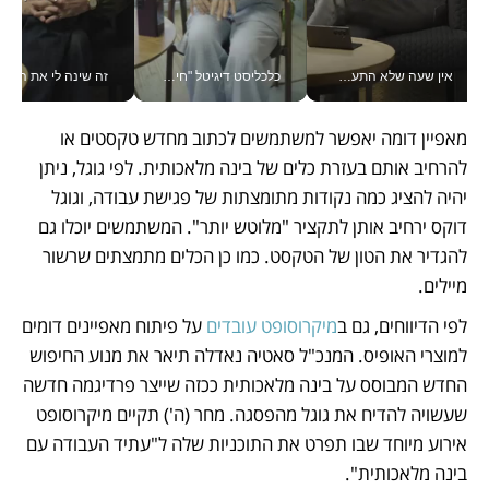
אין שעה שלא התעסקתי במשבר - טל אלכסנדרוביץ’ שגב מנהלת משברים תקשורתיים מכל מקום עם ה- Galaxy Z Fold8 Ultra שלה_v
כלכליסט דיגיטל "חינוך הוא המשימה של החיים שלי"_v
זה שינה לי את החיים: 
מאפיין דומה יאפשר למשתמשים לכתוב מחדש טקסטים או 
להרחיב אותם בעזרת כלים של בינה מלאכותית. לפי גוגל, ניתן 
יהיה להציג כמה נקודות מתומצתות של פגישת עבודה, וגוגל 
דוקס ירחיב אותן לתקציר "מלוטש יותר". המשתמשים יוכלו גם 
להגדיר את הטון של הטקסט. כמו כן הכלים מתמצתים שרשור 
מיילים. 
לפי הדיווחים, גם ב
מיקרוסופט עובדים
 על פיתוח מאפיינים דומים 
למוצרי האופיס. המנכ"ל סאטיה נאדלה תיאר את מנוע החיפוש 
החדש המבוסס על בינה מלאכותית ככזה שייצר פרדיגמה חדשה 
שעשויה להדיח את גוגל מהפסגה. מחר (ה') תקיים מיקרוסופט 
אירוע מיוחד שבו תפרט את התוכניות שלה ל"עתיד העבודה עם 
בינה מלאכותית". 