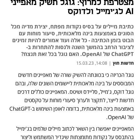
מצטרפת למרוץ: גוגל תשיק מאפייני
AI לג'ימייל ולדוקס
כתיבת מיילים על בסיס נקודות מפתח, יצירת מדיה מכל
הסוגים באמצעות בינה מלאכותית, סיעור מוחות עם
הבוט בזמן הכתיבה - כל אלה ועוד אמורים להיות זמינים
לציבור הרחב בהמשך השנה ולנסות להתחרות ב-
ChatGPT של OpenAI. האם גוגל בכל זאת תנצח?
חדשות חוץ
|
14:08, 15.03.23
גוגל הכריזה כי בכוונתה להשיק שורה של מאפיינים חדשים 
נפתח בכרטיסייה חדשה
נפתח בכרטיסייה חדשה
המבוססים על בינה מלאכותית ליישומים השונים שלה, ובהם 
גוגל דוקס, ג'מייל, סליידס ושיטס. המאפיינים כוללים דרכים 
חדשות לייצר, לתקצר ולערוך סיעורי מוחות על טקסטים 
באמצעות בינה מלאכותית, בדומה לאופן השימוש ב-ChatGPT 
של OpenAI.
המאפיינים יאפשרו בין השאר לכתוב מיילים שלמים בג'ימייל 
בהתבסס על נקודות מתומצתות שיגדיר המשתמש וליצור 