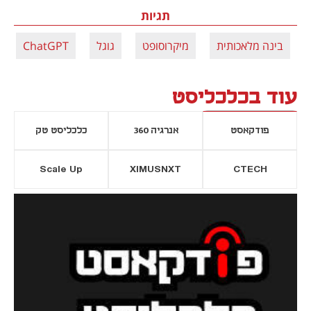
תגיות
בינה מלאכותית
מיקרוסופט
גוגל
ChatGPT
עוד בכלכליסט
פודקאסט
אנרגיה 360
כלכליסט טק
Scale Up
XIMUSNXT
CTECH
יסייה חדשה
נפתח בכרטיסייה חדשה