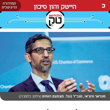
המהדורה
הייטק והון סיכון
הדיגיטלית
סונדאר פיצ'אי, מנכ"ל גוגל. מצמצם רווחים
(צילום: בלומברג)