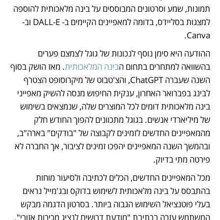
תמונות, שמע וסרטונים המבוססים על בינה מלאכותית להוספה 
למצגות בסליידס, בדומה למאפיינים הקיימים ב- DALL-E וב-
Canva. 
ההודעה היא סימן נוסף לנכונות של גוגל לצמצם פערים 
בהשוואה למתחרים בתחום ה
בינה המלאכותית
. מאז הושק בסוף 
השנה שעברה ChatGPT, והצ'טבוט של מיקרוסופט הצטרף 
לבינג בפברואר האחרון, ענקית החיפוש מנסה להשיק מאפייני 
בינה מלאכותית דומים לכל המוצרים שלה, שנמצאים בשימוש 
של מיליארדי אנשים. בגוגל מתכוונים להפוך החודש חלק 
מהמאפיינים החדשים לזמינים לקבוצה של "בודקים" בארה"ב, 
ובהמשך השנה המאפיינים יהפכו זמינים לציבור, אך החברה לא 
פירטה מתי בדיוק. 
מכל המאפיינים החדשים, הכלים לכתיבה ולסיעור מוחות 
בהתבסס על בינה מלאכותית לשימוש בדוקס ובג'מייל נראים 
בעלי פוטנציאל השימוש הגבוה ביותר. בסרטון הדגמה מבקש 
המשתמש עזרה בכתיבת "מודעת דרושים לנציג מכירות אזורי". 