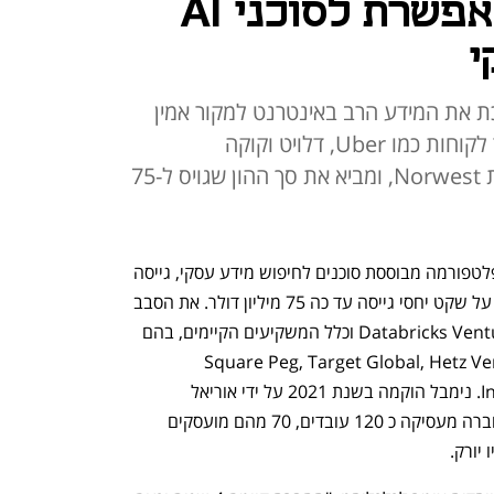
לפלטפורמה שמאפשרת לסוכני AI
י
 את המידע הרב באינטרנט למקור אמין
לסוכני AI ארגוניים - ומשרתת כבר לקוחות כמו Uber, דלויט וקוקה
קולה. הכסף גויס בסבב B בהובלת Norwest, ומביא את סך ההון שגויס ל-75
חברת הסטארט-אפ Nimble, המפתחת פלטפורמה מבוססת סוכנים לחיפוש מידע עסקי, גייסה 
47 מיליון דולר בסבב B. החברה ששמרה על שקט יחסי גייסה עד כה 75 מיליון דולר. את הסבב 
הובילה קרן Norwest, בהשתתפות Databricks Ventures וכלל המשקיעים הקיימים, בהם 
Square Peg, Target Global, Hetz Ve
Ventures, J-Ventures ו- InvestInData. נימבל הוקמה בשנת 2021 על ידי אוריאל 
קנורוביץ, מנכ"ל, ומנחם סלינס, CRO. החברה מעסיקה כ 120 עובדים, 70 מהם מועסקים 
ורק.  