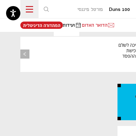
Duns 100
פורטל פיננסי
נפתח בכרטיסייה חדשה
הדואר האדום
ועידות
המהדורה הדיגיטלית
יכה לשלם
כישת
BASE: ההפסד
הרבעוני זינק ל-76