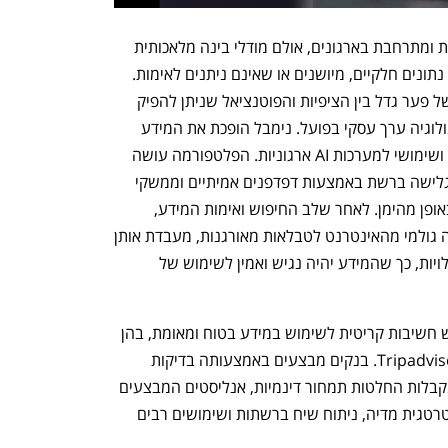
ההסתמכות על מערכות מבוססות AI הולכת ומתרחבת בארגונים, אולם מודלי בינה מלאכותית 
רבים נכשלים בשל שימוש בדאטה המכיל נתונים חלקיים, מיושנים או שאינם ניתנים לאימות. 
התוצאה עבור תאגידים היא תסכול רב, בשל פער גדל בין הציפיות והפוטנציאל שניתן להפיק 
משימוש ב-AI, לבין היכולת להפיק מהטכנולוגיה ערך עסקי בפועל. נימבל הופכת את המידע 
הרב המצוי ברחבי האינטרנט למקור אמין ושימושי למערכות AI ארגוניות. הפלטפורמה עושה 
שימוש בסוכני AI בעלי יכולת אוטומציה לגלישה ברשת באמצעות דפדפנים אמיתיים וממשקי 
API, המנווטים באתרים, מחפשים מידע באופן מהימן. לאחר שלב החיפוש ואימות המידע, 
Nimble משתמשת ב-AI כדי להמיר דאטה גולמי מהאינטרנט לטבלאות מאורגנות, מעבדת אותן 
עם ניקוי פריטים לא רלוונטיים והסרת כפילויות, כך שהמידע יהיה נגיש ואמין לשימוש של 
נימבל משרתת כיום מאות חברות שבהן יש חשיבות קריטית לשימוש במידע בטוח ומאומת, בהן 
LG, דלויט, Uber, לוריאל, קוקה קולה, Tripadvisor. בנקים מבצעים באמצעותה בדיקות 
נאותות בזמן אמת, רשתות קמעונאיות המקבלות החלטות תמחור דינמיות, אנליסטים המבצעים 
מחקרי שוק מהירים, אופטימיזציה של אסטרטגית מדיה, ניתוח שיח ברשתות ושימושים רבים 