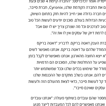
אוריאל קנורוביץ, מנכ"ל החברה ואחד ממייסדיה אומר לכלכליסט: "החברה קיימת 4 שנים וכעת 
זה הרגע שלנו לצאת  החוצה ולהיחשף. גם את החברה הקודמת שלנו, Cyronix, חברת סייבר, 
מכרנו בשקט. בנימבל הבנתי שאנחנו בונים חברה גדולה ואני חייב להיות חזק בתחום השיווק. 
בנינו תשתית חזקה שפותרת את  אחת הבעיות הגדולות בעולם. סוכנים יודעים לעשות הכל טוב 
אבל לא חיפוש עסקי. גוגל  עשתה את זה טוב לצרכנים וכל מה שצרכן צריך יש לו שם אבל 
לרמת דיוק של עסקים אין לו את זה".
אחת המשקיעות המעניינות בסבב היא חברת הענק דאטה בריקס. לדבריו: "דאטה בריקס 
השקיעה בנו, עסקים גדולים מאמנים את המודל שלהם על דאטה בריקס. אנחנו מאפשר לשים 
מערכות חיפוש מתוך דאטה בריקס כדי שלא ייצא החוצה מהארגון. אנחנו מאפשרים לקבל בזמן 
אמת מהאינטרנט שיכול לחפש אותם ולהשפיע על ההחלטות שלנו, הסוכנים הם הדמויות 
החדשות של האינטרנט. אנחנו עובדים במודל של שימוש בכלים שלנו וככל שמשתמש יותר 
אתה משלם בהלימה לערך שאנחנו מייצרים להם. אנחנו בשלב מתקדם של ההכנסות שלנו 
ואנחנו חברה ישראלית שמפתחת AI. מאוד קל לעשות סייבר, כדאי לצאת מהעולם הזה ולעשות 
אוריאל אינו חושש מפגיעה מקלוד ודומיו ומספר שהם עובדים בשיתוף פעולה: "אנחנו עובדים 
בשיתוף פעולה עם כל המעבדות הגדולות ואנחנו מאפשרים להם לכל המעבדות לייצר מנוע 