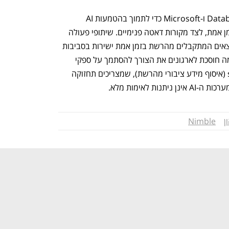
החברה פועלת בשיתוף פעולה עם Databricks ו-Microsoft כדי לתמוך בהטמעות AI 
ארגוניות, הדורשות גישה לנתוני web בזמן אמת, לצד מקורות דאטה פנימיים. שיתופי פעולה 
אלה מאפשרים לארגונים לשלב את הממצאים המתקבלים מהרשת בזמן אמת ישירות בסביבות 
הדאטה וה-AI הקיימות שלהם. הפלטפורמה חוסכת לארגונים את הצורך להסתמך על ספקי 
שירות חיצוניים או על פתרונות scraping (איסוף מידע ציבורי מהרשת), שמצריכים תחזוקה 
ת לאימות מלא.
ן
Nimble
נפתח בכרטיסייה חדשה
נפתח בכרטיסייה חדשה