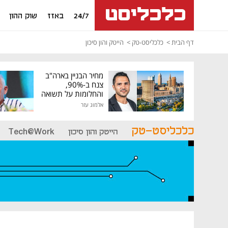
24/7
באזז
שוק ההון
דף הבית
כלכליסט-טק
הייטק והון סיכון
מחיר הבניין בארה"ב
צנח ב-90%,
והחלומות על תשואה
גבוהה התנפצו
אלמוג עזר
כלכליסט-טק
הייטק והון סיכון
Tech@Work