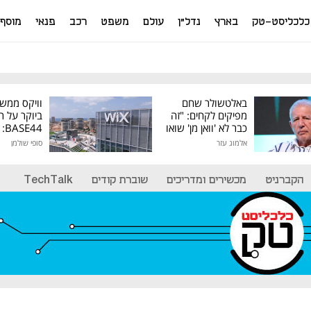
כלכליסט-טק
בארץ
נדל"ן
עולם
משפט
רכב
פנאי
מוסף
באלטשולר שחם
וויקס ממש
מפיקים לקחים: "זה
ביוקר על ר
כבר לא 'וואן מן' שואו
44
של גילעד"
אלמוג עזר
סופי שולמן
מיליון דולר
הקברניט
מכשירים ומדריכים
שוברת קודים
TechTalk