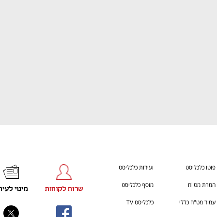
h – the gateway to Tech
You're NXT
פוטו כלכליסט
ועידות כלכליסט
המרת מט"ח
מוסף כלכליסט
שרות לקוחות
מינוי לעית
עמוד מט"ח כללי
כלכליסט TV