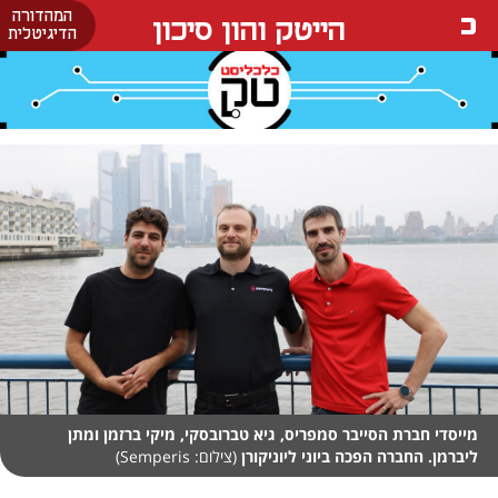
המהדורה
הייטק והון סיכון
הדיגיטלית
מייסדי חברת הסייבר סמפריס, גיא טברובסקי, מיקי ברזמן ומתן
ליברמן. החברה הפכה ביוני ליוניקורן
(צילום: Semperis)