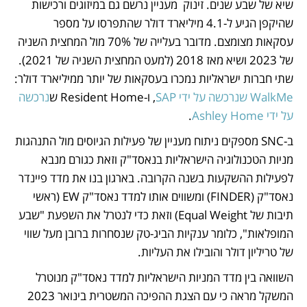
שיא של שבע שנים. זינוק  מעניין נרשם גם במיזוגים ורכישות 
שהיקפן הגיע ל-4.1 מיליארד דולר שהתפרסו על מספר 
עסקאות מצומצם. מדובר בעלייה של 70% מול המחצית השניה 
של 2023 ושיא מאז 2018 (למעט המחצית השניה של 2021). 
שתי חברות ישראליות נמכרו בעסקאות של יותר ממיליארד דולר: 
WalkMe שנרכשה על ידי SAP
, ו-Resident Home ש
נרכשה 
על ידי Ashley Home
. 
ב-SNC מספקים ניתוח מעניין של פעילות הגיוסים מול התנהגות 
מניות הטכנולוגיה הישראליות בנאסד"ק וזאת כגורם מנבא 
לפעילות ההשקעות בשנה הקרובה. בארגון בנו את מדד פיינדר 
נאסד"ק (FINDER) ומשווים אותו למדד נאסד"ק EW (ראשי 
תיבות של Equal Weight) וזאת כדי לנטרל את השפעת "שבע 
המופלאות", כלומר ענקיות הביג-טק שנסחרות ברובן מעל שווי 
של טריליון דולר והובילו את העליות.
השוואה בין מדד המניות הישראליות למדד נאסד"ק מנוטרל 
המשקל מראה כי עם הצגת ההפיכה המשטרית בינואר 2023 