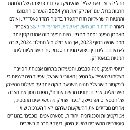
החל להיווצר פער שלילי שהעמיק בעקבות פריצתה של מלחמת 
חרבות ברזל. עם זאת לקראת מרץ 2024 הפערים התכווצו 
והמניות הישראליות חזרו לתפקד בדומה למדד נאסד"ק. ואולם 
לאחר 
הורדת דירוג האשראי של ישראל על ידי S&P
 באפריל 
האחרון הפער נפתח מחדש. היום הפער הזה אמנם קטן יותר 
ממה שהיה בסוף 2023, אך הוא בולט מול תחילת 2024, שבה 
לא היו הבדלים בין ביצועי מניות הטכנולוגיה הישראליות ליתר 
המניות בנאסד"ק.
"גיוסי הענק, מגה-סבבים, והפעילות בתחום אבטחת הסייבר 
הצליחו להאפיל על הסיכון האזורי בישראל. אפשר היה לצפות כי 
ל'פקטור הישראלי' תהיה השפעה חזקה יותר על פעילות ההייטק 
הישראלית, אבל הנתונים מראים אחרת", מסכם חסון את מצבה 
של הסטארט אפ ניישן. "בעוד שחלק מהמשקיעים מהססים, 
אחרים מגדילים את ההשקעות שלהם  לאור הערכות שווי 
אטרקטיביות וטכנולוגיה ייחודית. סטארטאפים 'כוכבים' במגזרים 
פופולריים ממשיכים להשיג מימון, בעוד שחברות בשלבים 