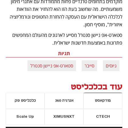
מוקדמים בתחומים טרנדיים פחות מתמודדות עם אתגרי מימון 
משמעותיים. מה שחשוב בעת הזו הוא להחזיר את הוודאות 
לכלכלה הישראלית עם העסקה להחזרת החטופים ונורמליזציה 
איזורית", מוסיף חסון.
סטארט-אפ ניישן סנטרל מסייע לארגונים מהעולם המחפשים 
פתרונות באמצעות חדשנות ישראלית.
תגיות
גיוסים
סייבר
סטארט-אפ ניישן סנטרל
עוד בכלכליסט
פודקאסט
אנרגיה 360
כלכליסט טק
Scale Up
XIMUSNXT
CTECH
יסייה חדשה
נפתח בכרטיסייה חדשה