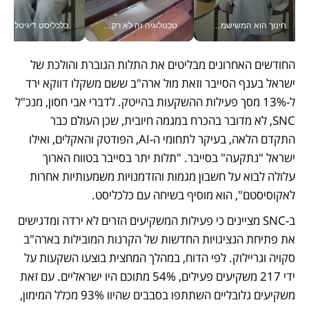
חינוך הוא המשישמה של החיים שלי - V
טכנולוגיה זה לא רק בהייטק: גם תעשיית המזון הישראלית מאמצת כלי AI, אוטומציה וניתוח דאטה בזמן אמת
כלכליסט דיגיטל
החודשים האחרונים מבליטים את התלות הגוברת והולכת של 
ישראל בענף הסייבר וזאת מול ארה"ב ששם משקלו דווקא ירד 
ל-13% מסך פעילות ההשקעות בהייטק. לדברי אבי חסון, מנכ"ל 
SNC, לא מדובר בהכרח במגמה חיובית, שכן העולם כבר 
התקדם הלאה, בעיקר לתחומי ה-AI, הפודטק והאקלים, ואילו 
ישראל "נתקעה" בסייבר. "תלות יתר בסייבר בטווח הארוך 
עלולה לבוא על חשבון מגמות והזדמנויות משמעותיות אחרות 
לאקוסיסטם", הוא מוסיף בשיחה עם כלכליסט. 
ב-SNC מציינים כי פעילות המשקיעים הזרים לא ירדה ומדגישים 
את פתיחת הנציגויות החדשות של הקרנות המובילות בארה"ב 
סקויה וגריילוק. לפי הדוח, במהלך המחצית בוצעו השקעות על 
ידי 217 משקיעים פעילים, 54% מתוכם היו ישראליים. עם זאת 
משקיעים גלובליים השתתפו בסבבים שהיוו 93% מכלל המימון, 