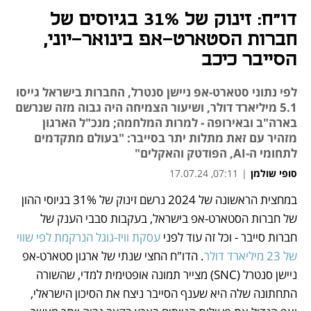
דו"ח: זינוק של 31% בגיוסים של
חברות הסטארט-אפ בינואר-יוני,
הסייבר כיכב
לפי נתוני סטארט-אפ ניישן סנטרל, החברות בישראל גייסו
5.1 מיליארד דולר, ושיעור הצמיחה היה גבוה מזה שנרשם
בארה"ב ובאירופה - למרות המלחמה; מנכ"ל הארגון
מזהיר עם זאת מתלות יתר בסייבר: "בעולם מתקדמים
לתחומי ה-AI, הפודטק והאקלים"
סופי שולמן
|
07:11, 17.07.24
במחצית הראשונה של 2024 נרשם זינוק של 31% בגיוסי ההון 
נפתח בכרטיסייה חדשה
נפתח בכרטיסייה חדשה
נפתח בכרטיסייה חדשה
נפתח בכרטיסייה חדשה
נפתח בכרטיסייה חדשה
של חברות הסטארט-אפ בישראל, בעקבות סבבי הענק של 
חברות סייבר - וכל זה עוד לפני 
עסקת וויז-גוגל הנרקמת לפי שווי 
של 23 מיליארד דולר
. הדו"ח החצי שנתי של ארגון סטארט-אפ 
ניישן סנטרל (SNC) מצייר תמונה אופטימית למדי, שהשורה 
התחתונה שלה היא שענף הסייבר ניצח את הסיכון הישראלי, 