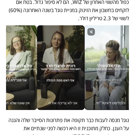
כפול מהשווי האחרון של WIZ,  הם לא סיפור גדול. בטח אם 
לוקחים בחשבון את הזינוק במניית גוגל בשנה האחרונה (60%) 
לשווי של 2.3 טריליון דולר.
כלכליסט דיגיטל "חינוך הוא המשימה של החיים שלי"_v
אני לא צריכה את המשרד: רונית שרעבי-חדד מנהלת ארגון של 30000 עובדים מכל מקום_v
אין שעה שלא התעסקתי במשבר - טל אלכסנדרוביץ’ שגב מנהלת משברים
גוגל מנסה לעבות כבר תקופה את פתרונות הסייבר שלה והגנה 
על הענן. כחלק מתוכנית זו היא רכשה לפני שנתיים את 