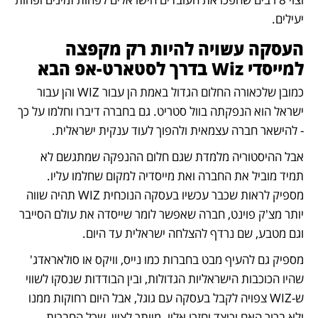
יעילים. 
העסקה עשויה להיות רק מקפצה 
למייסדי Wiz בדרך לסטארט-אפ הבא
כמובן שלכאורה החלום הגדול באמת הן עבור WIZ והן עבור 
ישראל הוא הנפקתה בוול סטריט. גם בחברה דיברו וחלמו על כך 
- להישאר חברה עצמאית ולהפוך לעוד ענקית ישראלית.
אבל ההיסטוריה מלמדת שגם חלום ההנפקה שמתגשם לא 
תמיד מוביל את החברה ואת מייסדיה למקום שחלמו עליו. 
מספיק לראות שכבר עכשיו בעסקה הנוכחית WIZ תהיה שווה 
יותר מצ'ק פוינט, חברה שאפשר לומר שייסדה את עולם הסייבר 
וגם מטבע, שם נרדף להצלחה ישראלית עד היום.
מספיק גם להעיף מבט בחברות כמו נייס, וויקס או סולאראדג' 
שהיו הכוכבות הישראליות הגדולות, ובין הבודדות שנסקו לשווי 
ש-WIZ צפויה לקבל בעסקה עם גוגל, אבל היום רחוקות ממנו 
ולא ברור האם וכיצד יחזרו אליו. מיותר לציין, שכל החברות 