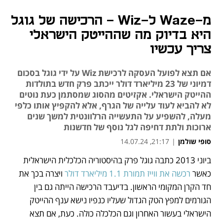
מ-Waze ל-Wiz - הרכישה של גוגל
היא בדיוק מה שההייטק הישראלי
צריך עכשיו
אם תצא לפועל העסקה לרכישת Wiz על ידי גוגל בסכום
דמיוני של 23 מיליארד דולר ייכתב פרק חדש בתולדות
ההייטק הישראלי. אקזיטים מהסוג שמסתמן כעת נוטים
לא להביא לעוד עלייה של הגרף, אלא להקפיץ אותו כלפי
מעלה, להשפיע על התעשייה הרלוונטית למשך שנים
ארוכות ולתת דחיפה לגל נוסף של חדשנות
סופי שולמן
|
21:17, 14.07.24
ביוני 2013 כתבה גוגל פרק בהיסטוריה הכלכלית הישראלית 
נפתח בכרטיסייה חדשה
נפתח בכרטיסייה חדשה
נפתח בכרטיסייה חדשה
נפתח בכרטיסייה חדשה
נפתח בכרטיסייה חדשה
נפתח בכרטיסייה חדשה
כאשר
 רכשה את ווייז תמורת 1.1 מיליארד דולר
 ויצרה בכך את 
חד הקרן המקומי הראשון. בדיעבד הרכישה הייתה גם בין 
הגורמים למפץ הטק הגדול שעליו כנפיו נישא ענף ההייטק 
הישראלי בעשור האחרון וגם הכלכלה כולה. כעת, אם תצא 