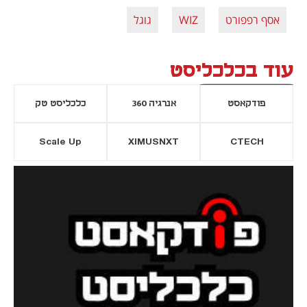
אסף רפפורט
WIZ
גוגל
עוד בכלכליסט
פודקאסט
אנרגיה 360
כלכליסט טק
Scale Up
XIMUSNXT
CTECH
יסייה חדשה
נפתח בכרטיסייה חדשה