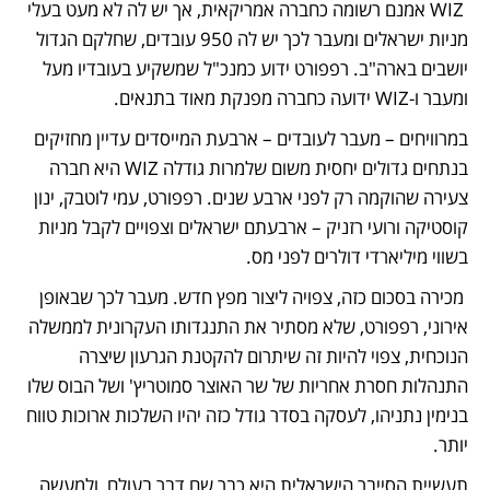
 WIZ אמנם רשומה כחברה אמריקאית, אך יש לה לא מעט בעלי 
מניות ישראלים ומעבר לכך יש לה 950 עובדים, שחלקם הגדול 
יושבים בארה"ב. רפפורט ידוע כמנכ"ל שמשקיע בעובדיו מעל 
ומעבר ו-WIZ ידועה כחברה מפנקת מאוד בתנאים.
במרוויחים – מעבר לעובדים – ארבעת המייסדים עדיין מחזיקים 
בנתחים גדולים יחסית משום שלמרות גודלה WIZ היא חברה 
צעירה שהוקמה רק לפני ארבע שנים. רפפורט, עמי לוטבק, ינון 
קוסטיקה ורועי רזניק – ארבעתם ישראלים וצפויים לקבל מניות 
בשווי מיליארדי דולרים לפני מס. 
 מכירה בסכום כזה, צפויה ליצור מפץ חדש. מעבר לכך שבאופן 
אירוני, רפפורט, שלא מסתיר את התנגדותו העקרונית לממשלה 
הנוכחית, צפוי להיות זה שיתרום להקטנת הגרעון שיצרה 
התנהלות חסרת אחריות של שר האוצר סמוטריץ' ושל הבוס שלו 
בנימין נתניהו, לעסקה בסדר גודל כזה יהיו השלכות ארוכות טווח 
יותר. 
תעשיית הסייבר הישראלית היא כבר שם דבר בעולם, ולמעשה 