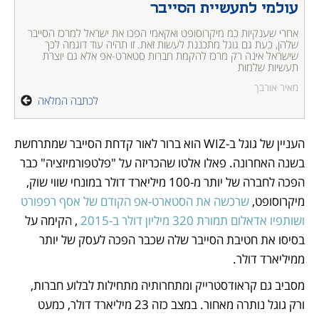
עולמי לתעשיית הסייבר
אחרי שענקיות כמ מיקרוסופט ואקאמי הפכו את ישראל למרכז הסייבר 
שלהן, כעת גם גוגל מתכננת לעשות זאת. זו תהיה עוד דוגמה לכך 
שישראל אינה רק מרכז להקמת חברות סטארט-אפ אלא גם יוצרת 
תעשיות שלמות
מאיר אורבך
לכתבה המלאה
העניין של גוגל ב-WIZ הוא ברור לאור קדחת הסייבר שמתרחשת 
בשנה האחרונה. פאלו אלטו שהכריזה על "פלטפורמיזציה" כבר 
הפכה לחברה של יותר מ-100 מיליארד דולר במונחי שווי שוק,  
מיקרוסופט, 
שרכשה את הסטארט-אפ הקודם של אסף רפפורט 
ושותפיו אדאלום תמורת 320 מיליון דולר ב-2015
 , הקימה על 
בסיסו את חטיבת הסייבר שלה שכבר הפכה לעסק של יותר 
ממיליארד דולר.
מסביב גם קראודסטרייק ומתחרותיה מתחילות לבלוע חברות, 
ורק גוגל נותרה מאחור. במצב כזה 23 מיליארד דולר, כמעט 