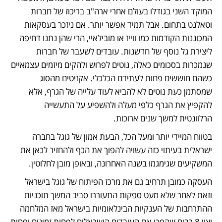
המוקד השני בגודלו בעולם אחרי ארה"ב בריכוז של חברות 
וטאלנט בתחום. אבל תמיד אפשר יותר. אם ניזכר בעסקאות 
המכוננות הקודמות כמו ווייז או מובילאיי, הרי שהן נתנו דחיפה 
ליצירת גל נוסף של חדשנות. עובדים לשעבר של חברות 
שנמכרות בסכומים כאלה, נוטים לפרוש ולהקים מיזמים עצמאיים 
כשהם חוששים פחות לעתידם הכלכלי. אקזיטים מהסוג 
שמסתמן כעת נוטים לא להביא לעוד עלייה של הגרף, אלא 
להקפיץ את הגרף כלפי מעלה ולהשפיע על התעשייה 
הרלוונטית למשך שנים ארוכות. 
בטווח המיידי יותר ומעל הכל, הבעת אמון של גוגל בחברה 
ישראלית בעיתוי כזה עשויה להפוך את הכף ולהחזיר לכאן את 
המשקיעים שגימגמו בשנה האחרונה, ובאופן מובן לחלוטין.  
העסקה כמובן תרחיב גם את מרכז הפיתוח של גוגל בישראל 
וזאת לאחר שלא מעט ספקות התעוררו סביב המשך תוכניות 
ההתרחבות של הענקיות הבינלאומיות בישראל מאז המלחמה 
וצוי 8 רבים שהפכו את העובדים הישראלים לפחות זמינים ופחות 