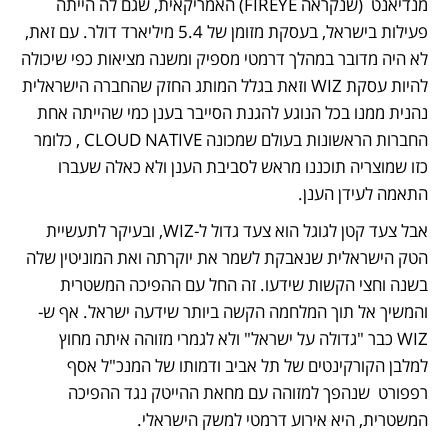
מנדיאנט  (שנקראה FIREYE) האמריקאית, שגם לה הייתה 
פעילות בישראל, בעסקת מזומן של 5.4 מיליארד דולר. עם זאת, 
לא היה מדובר במהלך דרמטי מספיק ומשנה מציאות כפי שיכולה 
להיות עסקת WIZ וזאת בגלל המותג החזק שהחברה הישראלית 
נהנית ממנו בכל הנוגע להגנת הסייבר בענן כמי שהייתה אחת 
החברות הראשונות בעולם שמכונה CLOUD NATIVE , כלומר 
כזו שמוצריה תוכננו מראש לסביבת הענן ולא כאלה שעברו 
התאמה לעידן הענן. 
אבל צעד קטן לגוגל הוא צעד גדול ל-WIZ, ובעיקר לתעשיית 
הטק הישראלית שנאבקת לשמר את יוקרתה ואת המוניטין שלה 
בשנה וחצי הקשות שידעו. זה החל עם ההפיכה המשטרית 
והמשיך אל תוך המלחמה הקשה ביותר שידעה ישראל. אף ש-
WIZ כבר "גדולה על ישראל" ולא לגמרי מזוהה איתה מחוץ 
למלבן הקורקינטים של תל אביב ודמותו של המנכ"ל אסף 
רפפורט  שנהפך למזוהה עם מחאת ההייטק נגד ההפיכה 
המשטרית, היא אירוע דרמטי למשק הישראלי.