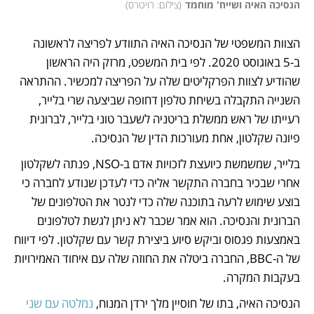
הנסיכה האיה ושייח' מוחמד
(
צילום: רויטרס
)
הצוות המשפטי של הנסיכה האיה התוודע לפריצה לראשונה 
ב-5 באוגוסט 2020. לפי בית המשפט, מרזק היה הראשון 
שהודיע לצוות הפרקליטים שלה על הפריצה למכשיר. ההתראה 
השנייה התקבלה בשיחת טלפון דחופה שביצעה שרי בלייר, 
רעייתו של ראש ממשלת בריטניה לשעבר טוני בלייר, לברונית 
פיונה שקלטון, אחת מעורכות הדין של הנסיכה. 
בלייר, שמשמשת כיועצת לזכויות אדם ב-NSO, פנתה לשקלטון 
אחרי שבכיר בחברה התקשר אליה כדי לעדכן שנודע לחברה כי 
בוצע שימוש לרעה בתוכנה שלה כדי לנטר את הטלפונים של 
הברונית והנסיכה. הוא אמר שכבר לא ניתן לגשת לטלפונים 
באמצעות פגסוס וביקש סיוע ביצירת קשר עם שקלטון. לפי דיווח 
של ה-BBC, החברה ביטלה את החוזה שלה עם איחוד האמירויות 
בעקבות המקרה.
הנסיכה האיה, בתו של חוסיין מלך ירדן המנוח, 
נמלטה עם שני 