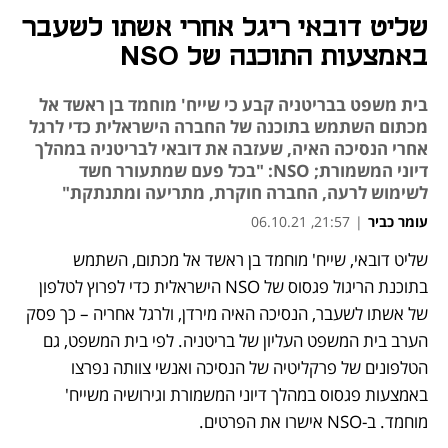
שליט דובאי ריגל אחרי אשתו לשעבר
באמצעות התוכנה של NSO
בית משפט בבריטניה קבע כי שייח' מוחמד בן ראשד אל
מכתום השתמש בתוכנה של החברה הישראלית כדי לרגל
אחרי הנסיכה האיה, שעזבה את דובאי לבריטניה במהלך
דיוני המשמורת; NSO: "בכל פעם שמתעורר חשד
לשימוש לרעה, החברה חוקרת, מתריעה ומתנתקת"
עומר כביר
|
21:57, 06.10.21
שליט דובאי, שייח' מוחמד בן ראשד אל מכתום, השתמש 
נפתח בכרטיסייה חדשה
נפתח בכרטיסייה חדשה
נפתח בכרטיסייה חדשה
נפתח בכרטיסייה חדשה
בתוכנת הריגול פגסוס של NSO הישראלית כדי לפרוץ לטלפון 
של אשתו לשעבר, הנסיכה האיה מירדן, ולרגל אחריה – כך פסק 
הערב בית המשפט העליון של בריטניה. לפי בית המשפט, גם 
הטלפונים של פרקליטיה של הנסיכה ואנשי צוותה נפרצו 
באמצעות פגסוס במהלך דיוני המשמורת וגירושיה משייח' 
מוחמד. ב-NSO אישרו את הפרטים.