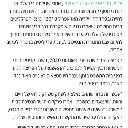
ילדיה מדובאי לבריטניה ב-2019
, אחרי שגילתה כי בעלה אז 
הורה לחטוף לדובאי שתיים מבנותיו האחרות. "האם חיה בפחד 
לחייה ובפחד לחיי ילדיה מאז אפריל 2019", טענו הפרקליטים 
בבית המשפט, שאמרו גם שהיא מקבלת דרך קבע איומים 
מסוכניו של בעלה לשעבר. השייח' אף רכש נכס מגורים בסמוך 
למקום שבו מתגוררת הנסיכה, לטענת פרקליטיה במטרה לעקוב 
אחריה.
הפריצה התרחשה ביולי ובאוגוסט 2020, בשלב קריטי בדיוני 
המשמורת בין השייח'  לנסיכה. "ההאשמות על הפריצה הגיעו 
לפני בית המשפט בזמן שכבר היו ממצאים רציניים מאוד נגד 
האב", נכתב בפסק הדין.
"עכשיו זה ברור שהאם נאלצת לשחק משחק נוראי של חיים 
ומוות, של צעדים בחשכה", אמרו פרקליטיה של הנסיכה לבית 
המשפט. "בשעה שאנחנו מחפשים תשובות לגבי רכישת הנכס, 
האקרים עמלו על שיבוש התקשורת האישית והחסויה שלה".
מ-NSO נמסר בתגובה: "בכל פעם שמתעורר חשד לשימוש 