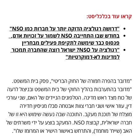
קראו עוד בכלכליסט:
"דרושה רגולציה הדוקה יותר על חברות כמו NSO"
בחודש שבו התחייבה NSO לשמור על זכויות אדם,  
פגסוס כבר שימשה לתקיפת פעילים מבחריין
"רגולציה על NSO? ישראל רוצה שהחברה תמכור 
למדינות לא-דמוקרטיות"
"מדובר בהפרה חמורה של החוק הבריטי", פסק בית המשפט. 
"מדובר בהתערבות בהליך החוקי של בית המשפט ובניצול לרעה 
של כוח מצד ראש מדינה. הטלפונים הניידים של האם, שני עורכי 
דין, עוזר אישי ושני חברי צוות אבטחה סבלו מניסיון חדירה 
מוצלח של תוכנת מעקב. התוכנה שבה נעשה שימוש היא זו של 
חברה ישראלית, קבוצת NSO. המעקב בוצע על ידי משרתים של 
האב (שייח' מוחמד), והתרחש באישור הישיר או המרומז שלו".