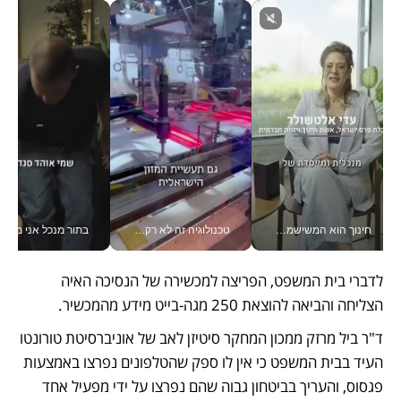
חינוך הוא המשישמה של החיים שלי - V
טכנולוגיה זה לא רק בהייטק: גם תעשיית המזון הישראלית מאמצת כלי AI, אוטומציה וניתוח דאטה בזמן אמת
בתור מנכל אני מקבל מאות הח
לדברי בית המשפט, הפריצה למכשירה של הנסיכה האיה 
הצליחה והביאה להוצאת 250 מגה-בייט מידע מהמכשיר.
ד"ר ביל מרזק ממכון המחקר סיטיזן לאב של אוניברסיטת טורונטו 
העיד בבית המשפט כי אין לו ספק שהטלפונים נפרצו באמצעות 
פגסוס, והעריך בביטחון גבוה שהם נפרצו על ידי מפעיל אחד 