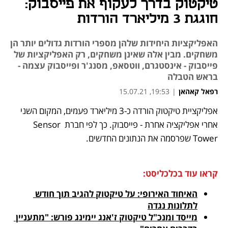
טיקטוק בדרך לעקוף את פייסבוק:
חוגגת 3 מיליארד הורדות
האפליקציות היחידות שלהן מספרי הורדות גדולים יותר הן
משחקים. מבין אלה שאינן משחקים, רק האפליקציות של
פייסבוק - אינסטגרם, ווטסאפ, מסנג'ר ופייסבוק עצמה -
בראש הטבלה
רפאל קאהאן
|
19:53, 15.07.21
אפליקציית טיקטוק הורדה כ-3 מיליארד פעמים, המקום השני 
נפתח בכרטיסייה חדשה
נפתח בכרטיסייה חדשה
נפתח בכרטיסייה חדשה
נפתח בכרטיסייה חדשה
נפתח בכרטיסייה חדשה
נפתח בכרטיסייה חדשה
אחרי אפליקציה אחרת - פייסבוק. כך לפי חברת Sensor 
Tower שפרסמה את הנתונים החדשים. 
קראו עוד בכלכליסט:
האיחוד האירופי: על טיקטוק להגיב תוך חודש 
לתלונות נגדה
מייסד ומנכ"ל טיקטוק ז'אנג יימינג פורש: "מתעניין 