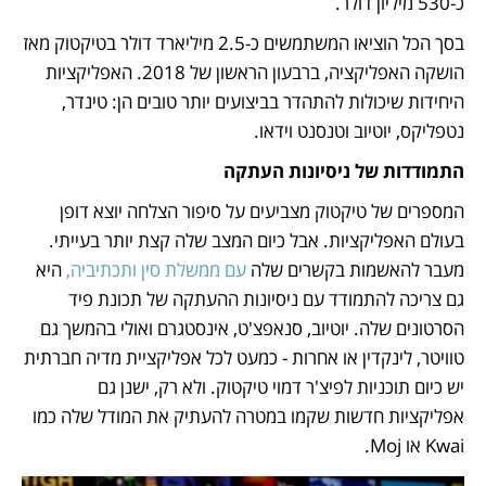
כ-530 מיליון דולר. 
בסך הכל הוציאו המשתמשים כ-2.5 מיליארד דולר בטיקטוק מאז 
הושקה האפליקציה, ברבעון הראשון של 2018. האפליקציות 
היחידות שיכולות להתהדר בביצועים יותר טובים הן: טינדר, 
נטפליקס, יוטיוב וטנסנט וידאו.    
התמודדות של ניסיונות העתקה
המספרים של טיקטוק מצביעים על סיפור הצלחה יוצא דופן 
בעולם האפליקציות. אבל כיום המצב שלה קצת יותר בעייתי. 
מעבר להאשמות בקשרים שלה 
עם ממשלת סין ותכתיביה,
 היא 
גם צריכה להתמודד עם ניסיונות ההעתקה של תכונת פיד 
הסרטונים שלה. יוטיוב, סנאפצ'ט, אינסטגרם ואולי בהמשך גם 
טוויטר, לינקדין או אחרות - כמעט לכל אפליקציית מדיה חברתית 
יש כיום תוכניות לפיצ'ר דמוי טיקטוק. ולא רק, ישנן גם 
אפליקציות חדשות שקמו במטרה להעתיק את המודל שלה כמו 
Kwai או Moj. 