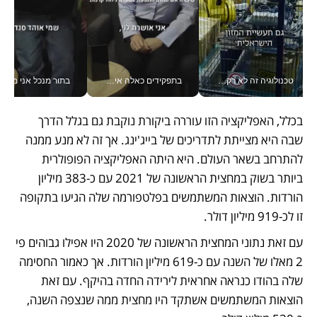
טכנולוגיה זה לא רק בהייטק: גם תעשיית המזון הישראלית מאמצת כלי AI, אוטומציה וניתוח דאטה בזמן אמת
בתפקידים כאלה אי אפשר לחכות: אושרת לוי מניעה השקעות ענק מהטלפון_v
בתור מנכל אני מקבל מאות הח
בכלל, האפליקציה הזו עוררה ביקורת נוקבת גם בגלל הדרך 
שבה היא מצייתת לתדריכים של בייג'ינג. אך זה לא מנע ממנה 
להתרחב בשאר העולם. היא היתה האפליקציה הפופולרית 
ביותר בשוק במחצית הראשונה של 2021 עם כ-383 מיליון 
הורדות. הוצאות המשתמשים בפלטפורמה שלה הגיעו בתקופה 
זו לכ-919 מיליון דולר. 
עם זאת נתוני המחצית הראשונה של 2020 היו אפילו גבוהים פי 
2 מאלו של השנה עם כ-619 מיליון הורדות. אך כאמור החסימה 
שלה בהודו כנראה אחראית לירידה החדה בהיקף. עם זאת 
הוצאות המשתמשים אשתקד היו מחצית ממה שנצפה השנה, 