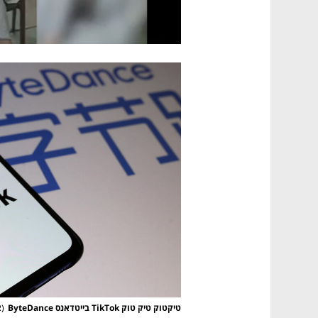
טיקטוק טיק טוק TikTok בייטדאנס ByteDance
(
צ