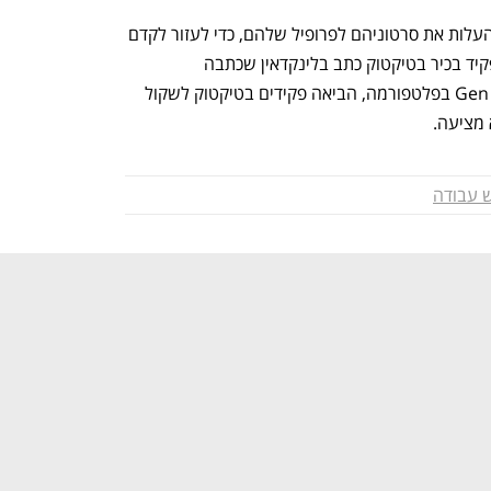
בנוסף, טיקטוק תבקש ממחפשי עבודה להעלות את סרטוניהם לפרופיל שלהם, כדי לעזור לקדם 
את השירות החדש. לפני מספר שבועות פקיד בכיר בטיקטוק כתב בלינקדאין שכתבה 
מהוושינגטון פוסט לגבי השימוש של Gen Zer בפלטפורמה, הביאה פקידים בטיקטוק לשקול 
מציעה.
 עבודה