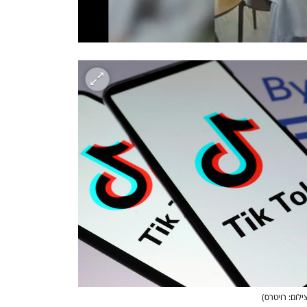
ילום: רויטרס
)