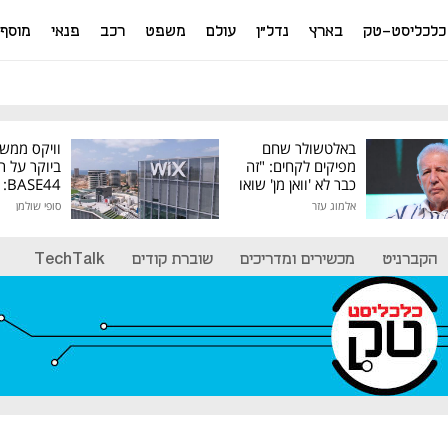
כלכליסט-טק
בארץ
נדל"ן
עולם
משפט
רכב
פנאי
מוסף
באלטשולר שחם
וויקס ממש
מפיקים לקחים: "זה
ביוקר על ר
כבר לא 'וואן מן' שואו
44
של גילעד"
אלמוג עזר
סופי שולמן
מיליון דולר
הקברניט
מכשירים ומדריכים
שוברת קודים
TechTalk