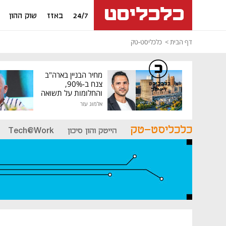
24/7
באזז
שוק ההון
דף הבית
כלכליסט-טק
מחיר הבניין בארה"ב
צנח ב-90%,
כלכליסט
דיגיטל
והחלומות על תשואה
גבוהה התנפצו
אלמוג עזר
כלכליסט-טק
הייטק והון סיכון
Tech@Work