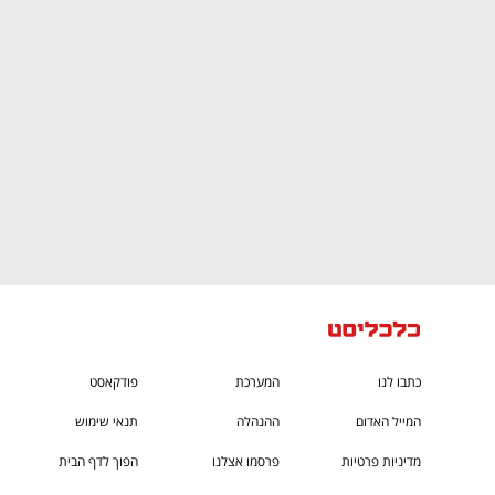
CTech – the
הבית של ההייטק הישראלי
כתבו לנו
המערכת
פודקאסט
המייל האדום
ההנהלה
תנאי שימוש
מדיניות פרטיות
פרסמו אצלנו
הפוך לדף הבית