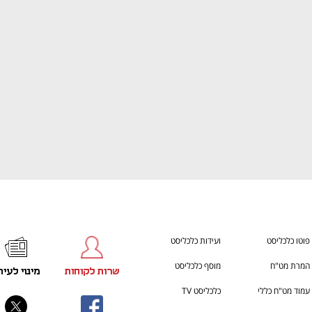
ענף במתח גבוה
מדברים כלכלה, עסקים ומה שב
פוטו כלכליסט
ועידות כלכליסט
המרת מט"ח
מוסף כלכליסט
שרות לקוחות
מינוי לעית
עמוד מט"ח כללי
כלכליסט TV