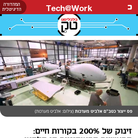
המהדורה
Tech@Work
הדיגיטלית
פס ייצור כטב"ם אלביט מערכות
(צילום: אלביט מערכות)
זינוק של 200% בקורות חיים: