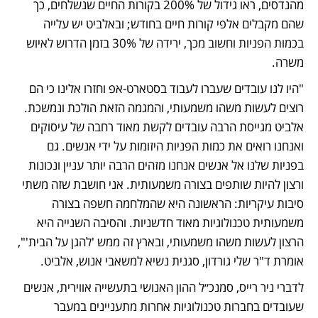
מהנדסים, ראו גידול של 200% בקורות החיים שנשלחים, כך 
שהם מקבלים אלפי קורות חיים בחודש; ובאלביט יש עלייה 
בכמות הפניות וחשוב מכך, ירידה של 30% בזמן הדרוש לאיוש 
משרה. 
"היו לנו עובדים שעברו לעבוד בסטארט-אפ וחזרו אלינו כי הם 
רוצים לעשות משהו משמעותי, והמגמה הזאת הולכת ונמשכת. 
אלביט מגייסת הרבה עובדים לקשת מאוד רחבה של עיסוקים 
ואנחנו רואים את כמות הפניות היזומות על ידי אנשים. גם 
בפניות שלנו אל אנשים אנחנו מזהים הרבה יותר עניין ונכונות 
ורצון להיות שותפים בצורה משמעותית. אני חושבת שזה משתי 
סיבות עיקריות: הראשונה היא שהמלחמה חשפה בצורה 
משמעותית טכנולוגיות מאוד חדשניות. והסיבה השנייה היא 
הרצון לעשות משהו משמעותי, ובארץ זה ממש 'להגן על הבית'", 
אומרת ד"ר שלי גורדון, סגנית נשיא למשאבי אנוש, אלביט. 
לדברי ניר רייס, סמנכ״ל ההון האנושי בתעשייה אווירית, אנשים 
שעובדים בחברות טכנולוגיות אחרות מתעניינים במעבר 