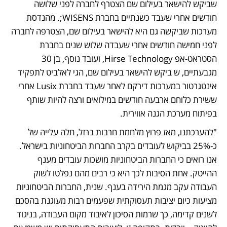
שביקש להישאר בעילום שם הצטרף לחברה לפני שלושה 
חודשים אחרי שעבד כשנתיים בחברת WISENS;. מהנדסת 
מערכות שביקשה גם היא להישאר בעילום שם, הצטרפה לחברה 
לפני חמישה חודשים אחרי שעבדה שלוש שנים בחברת 
הסטראט-אפ Hirse Technology, ועובד נוסף, בן 30 
מגבעתיים, ש ביקש להישאר בעילום שם, הגי לאלביט לתפקיד 
אינטגרטור במערכות דירקם לאחר שעבד בחברת Lusix אחרי 
ששירת כלוחם ארבעה חודשים במילואים ורצה להיות שותף 
בפיתוח מערכת הגנה אווירית.  
"להערכתנו, מאז פרוץ מלחמת חרבות ברזל, חלה עלייה של 
כ-25% בביקוש לעובדים בקרב החברות הביטחוניות בישראל. 
אנו רואים כי החברות הביטחוניות מושכות עובדים מענף 
ההייטק. אחת הסיבות לכך היא כי רבים מהם נפלטו לשוק 
העבודה עקב מגמת הירידה בענף. שנית, החברות הביטחוניות 
מציעות כיום יציבות תעסוקתית שפעמים רבות מעוגנת בהסכם 
לשנים קדימה, כך שרמות הסיכון לאיבוד מקום העבודה, בניגוד 