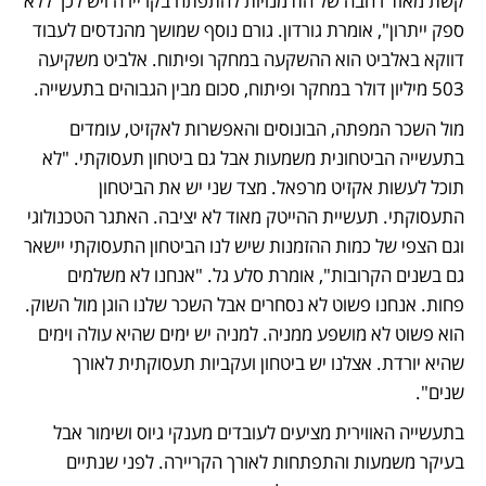
קשת מאוד רחבה של הזדמנויות להתפתח בקריירה ויש לכך ללא 
ספק ייתרון", אומרת גורדון. גורם נוסף שמושך מהנדסים לעבוד 
דווקא באלביט הוא ההשקעה במחקר ופיתוח. אלביט משקיעה 
503 מיליון דולר במחקר ופיתוח, סכום מבין הגבוהים בתעשייה. 
מול השכר המפתה, הבונוסים והאפשרות לאקזיט, עומדים 
בתעשייה הביטחונית משמעות אבל גם ביטחון תעסוקתי. "לא 
תוכל לעשות אקזיט מרפאל. מצד שני יש את הביטחון 
התעסוקתי. תעשיית ההייטק מאוד לא יציבה. האתגר הטכנולוגי 
וגם הצפי של כמות ההזמנות שיש לנו הביטחון התעסוקתי יישאר 
גם בשנים הקרובות", אומרת סלע גל. "אנחנו לא משלמים 
פחות. אנחנו פשוט לא נסחרים אבל השכר שלנו הוגן מול השוק. 
הוא פשוט לא מושפע ממניה. למניה יש ימים שהיא עולה וימים 
שהיא יורדת. אצלנו יש ביטחון ועקביות תעסוקתית לאורך 
שנים". 
בתעשייה האווירית מציעים לעובדים מענקי גיוס ושימור אבל 
בעיקר משמעות והתפתחות לאורך הקריירה. לפני שנתיים 