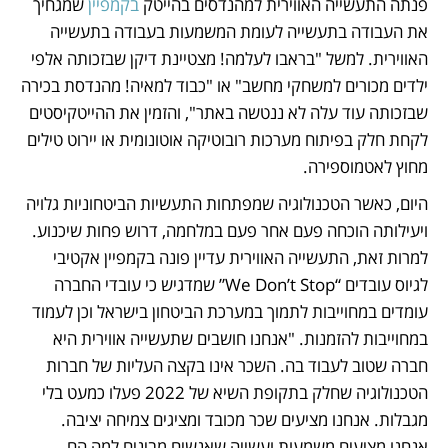
פנתה התעשייה האווירית למהנדסים בהייטק 
בקמפיין
 שמגחיך 
את העבודה בתעשייה לעומת המשמעות בעבודה בתעשייה 
האווירית. למשל "בראבו לעלמה! מצטיינת דיקן שבזכותה אלפי 
ילדים מכורים למשחקי מחשב" או "כבוד למאיה! מהנדסת בכירה 
שבזכותה עוד עלה לא ננטשה באתר", והזמין את ההייטקיסטים 
לקחת חלק בפיתוח מערכות רובוטיקה אוטונומית או יירוט טילים 
מחוץ לאטמוספירה. 
היום, כאשר הטכנולוגיה שמפתחות התעשיות הביטחוניות גלויה 
ויעילותה הוכחה פעם אחר פעם במלחמה, דרוש פחות שיכנוע. 
למרות זאת, התעשייה האווירית עדיין פונה בקמפיין אקטיבי 
לגיוס עובדים “We Don’t Stop” שמדגיש כי עובדי החברה 
עומדים במחוייבות לתמוך במערכת הביטחון בישראל וכן לעמוד 
במחוייבות להזמנות. "אנחנו חושבים שתעשייה אווירית היא 
חברה שטוב לעבוד בה. השכר אינו בקצה העליות של חברות 
הטכנולוגיה שחלק בתקופת השיא של 2022 פעלו כמעט בלי 
מגבלות. אנחנו מציעים שכר מכובד ומציגים צמיחה יציבה. 
אנחנו מציעים משמעות ועשייה שאנשים מבינים למה הם 