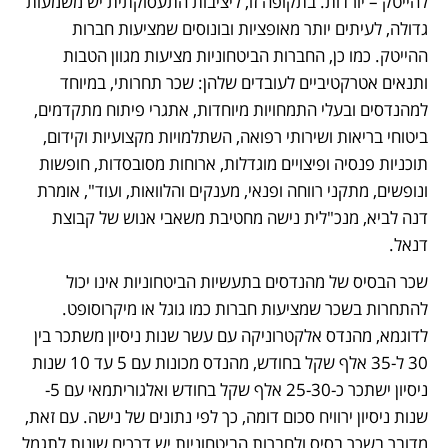
להייטק – יורדות. בתקופה זו, ליציבות התעסוקתית יש משמעות 
גדולה, לעיתים יותר מאופציות ובונוסים שמציעות חברות 
ההייטק. כמו כן, החברות הביטחוניות מציעות מגוון הטבות 
ותנאים אטרקטיביים לעובדים שלהן: שכר תחרותי, במיוחד 
למהנדסים ובעלי התמחויות מיוחדות, אתגרי פיתוח מתקדמים, 
ביטוחי בריאות ושירותי רפואה, השתלמויות מקצועיות וקידום, 
תוכניות פנסיה ופיצויים מוגדלות, ארוחות מסובסדות, חופשות 
ונופשים, מתקני רווחה ופנאי, מענקים והלוואות, ועוד", אומרת 
דנה לביא, מנכ"לית נישה מחטיבת משאבי אנוש של קבוצת 
דנאל. 
שכר הבסיס של מהנדסים בתעשיות הביטחוניות אינו יכול 
להתחרות בשכר שמציעות חברות כמו גוגל או מיקרוסופט. 
לדוגמא, מהנדס אלקטרוניקה עם עשר שנות ניסיון משתכר בין 
30 ל-35 אלף שקל בחודש, מהנדס מכונות עם 5 עד 10 שנות 
ניסיון ישתכר כ-25-30 אלף שקל בחודש ואלגוריתמאי עם 5- 
שנות ניסיון ירוויח סכום דומה, כך לפי נתונים של נישה. עם זאת, 
מדובר בשכר בסיס ולחברות הביטחוניות יש דרכים שונות לתגמל 