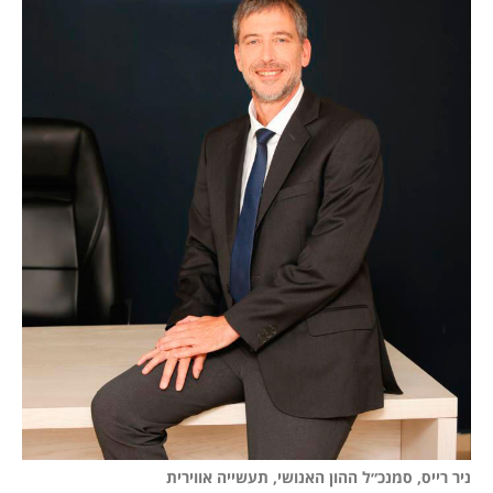
ניר רייס, סמנכ״ל ההון האנושי, תעשייה אווירית