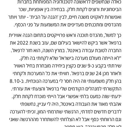
כאלה שנחשפים לראשונה לטכנולוגיה המפותחת בחברות 
הביטחוניות ורוצים לקחת חלק. בבחירה בין אופציות, שכר 
ואפשרות לאקזיט משנה חיים, לבין 'הגנה על הבית' - יותר ויותר 
מהנדסים ומתכנתים מעדיפים את המשמעות על פני הכסף. 
כך למשל, מהנדס תוכנה וראש פרוייקטים בתחום הגנה אווירית 
ברפאל אשר ביקש להישאר בעילום שם, עזב בשנת 2022 את 
החברה לטובת עבודה באינטל. במרץ השנה, הוא חזר לרפאל. 
"לא הייתה מעולם מערכה בישראל שלא לקחתי בה חלק. 
שירתתי בקבע כ-9 שנים כקצין ביחידה מובחרת בחיל האוויר 
ולאחר מכן 24 שנים ברפאל. חוויתי את כל המערכות ולקחתי 
בהן חלק משמעותי וזה היה חסר לי במערכה הנוכחית. ב-8.10 
התקשרתי למנהלים הקודמים שלי ברפאל והצעתי את עזרתי. 
ידעתי שזה כמעט בלתי אפשרי אבל הייתי מוכרח לקחת חלק. 
אהבתי מאוד את העבודה באינטל, היה לי עניין, נחשפתי 
לדברים חדשים למדתי, הרגשתי שתרמתי המון, זכיתי להערכה 
וגם הרווחתי כסף אבל לא הצלחתי להשתחרר מההרגשה שאני 
לא חלק מהמערכה", הוא מספר. 