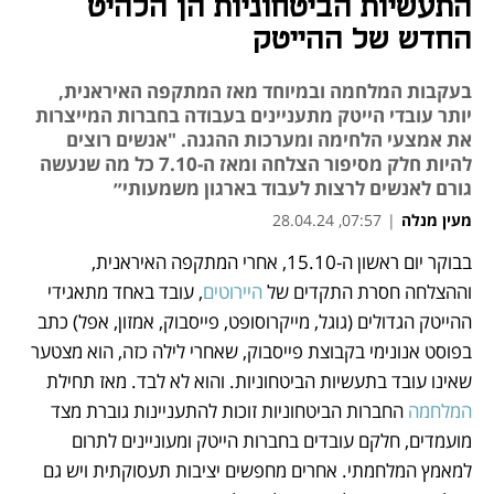
התעשיות הביטחוניות הן הלהיט
החדש של ההייטק
בעקבות המלחמה ובמיוחד מאז המתקפה האיראנית,
יותר עובדי הייטק מתעניינים בעבודה בחברות המייצרות
את אמצעי הלחימה ומערכות ההגנה. "אנשים רוצים
להיות חלק מסיפור הצלחה ומאז ה-7.10 כל מה שנעשה
גורם לאנשים לרצות לעבוד בארגון משמעותי״
מעין מנלה
|
07:57, 28.04.24
בבוקר יום ראשון ה-15.10, אחרי המתקפה האיראנית, 
נפתח בכרטיסייה חדשה
נפתח בכרטיסייה חדשה
נפתח בכרטיסייה חדשה
וההצלחה חסרת התקדים של 
היירוטים
, עובד באחד מתאגידי 
ההייטק הגדולים (גוגל, מייקרוסופט, פייסבוק, אמזון, אפל) כתב 
בפוסט אנונימי בקבוצת פייסבוק, שאחרי לילה כזה, הוא מצטער 
שאינו עובד בתעשיות הביטחוניות. והוא לא לבד. מאז תחילת 
המלחמה
 החברות הביטחוניות זוכות להתעניינות גוברת מצד 
מועמדים, חלקם עובדים בחברות הייטק ומעוניינים לתרום 
למאמץ המלחמתי. אחרים מחפשים יציבות תעסוקתית ויש גם 