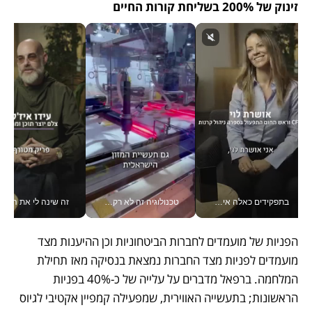
זינוק של 200% בשליחת קורות החיים
בתפקידים כאלה אי אפשר לחכות: אושרת לוי מניעה השקעות ענק מהטלפון_v
טכנולוגיה זה לא רק בהייטק: גם תעשיית המזון הישראלית מאמצת כלי AI, אוטומציה וניתוח דאטה בזמן אמת
זה שינה לי את החיים: 
הפניות של מועמדים לחברות הביטחוניות וכן ההיענות מצד 
מועמדים לפניות מצד החברות נמצאת בנסיקה מאז תחילת 
המלחמה. ברפאל מדברים על עלייה של כ-40% בפניות 
הראשונות; בתעשייה האווירית, שמפעילה קמפיין אקטיבי לגיוס 