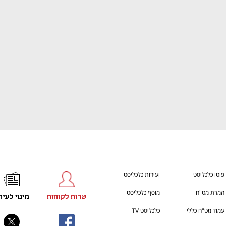
CTech – the gateway to Tech
הבית של ההייטק הישראל
פוטו כלכליסט
ועידות כלכליסט
המרת מט"ח
מוסף כלכליסט
שרות לקוחות
מינוי לעית
עמוד מט"ח כללי
כלכליסט TV