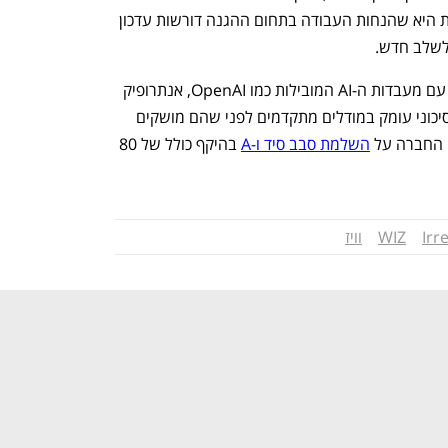
במהירות ובדיוק. עבור ארגונים, המשמעות היא שהנחות העבודה בתחום ההגנה דורשות עדכון 
 לשלב חדש.
Irregular היא מעבדת אבטחה שעובדת עם מעבדות ה-AI המובילות כמו OpenAI, אנתרופיק 
וגוגל, וכן עם גופים ממשלתיים, לחשיפת סיכוני עומק במודלים מתקדמים לפני שהם מושקים 
 החברה על 
השלמת סבב סיד ו-A
 בהיקף כולל של 80 
Irr
WIZ
וויז