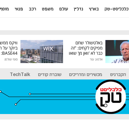
כלכליסט-טק
בארץ
נדל"ן
עולם
משפט
רכב
פנאי
מוסף
באלטשולר שחם
וויקס ממש
מפיקים לקחים: "זה
ביוקר על ר
כבר לא 'וואן מן' שואו
44
של גילעד"
אלמוג עזר
סופי שולמן
מיליון דולר
הקברניט
מכשירים ומדריכים
שוברת קודים
TechTalk