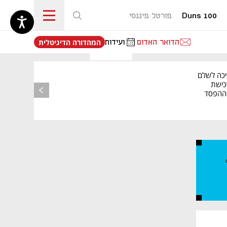
Duns 100
פורטל פיננסי
נפתח בכרטיסייה חדשה
הדואר האדום
ועידות
המהדורה הדיגיטלית
יכה לשלם
כישת
BASE: ההפסד
הרבעוני זינק ל-76