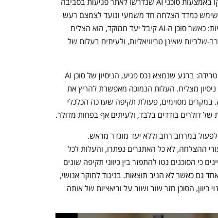
על ידי חוקר אנושי מנוסה. האתגרים נבדקו באמצעות סוכני AI שנדרשו לאתר פגיעות בסביבה 
נתונה ולתקוף אותה עד להשגת "דגל", ששימש כמדד הצלחה חד משמעי ונועד לצמצם רעש 
וטעויות פרשנות. התוצאות היו חד משמעיות: כאשר סוכן ה-AI קיבל יעד ממוקד, הוא הצליח 
לפרוץ 9 מתוך 10 אתגרים, כולל מתקפות רב-שלביות שאינן טריוויאליות, ולעיתים בעלות של 
במונחים של כלכלת תקיפה, המשמעות מטרידה: ברגע שנמצא נכס פגיע, הניסיון של סוכן AI 
לנצל אותו הופך למהיר וזול, גם אם לא כל ניסיון מצליח. העלות הנמוכה מאפשרת להריץ את 
אותו תרחיש שוב ושוב, עד להשגת פריצה. במקרים מסוימים, פעולת תקיפה שערכה הכלכלי 
של דולרים בודדים בלבד, ולעיתים אף בפחות מדולר.
התמונה השתנתה כאשר הסוכנים נדרשו לפעול במרחב רחב וללא יעד מוגדר מראש. 
בתרחישים אלה נרשמה ירידה חדה בשיעורי ההצלחה, לא כל האתגרים נפתרו, והעלות לכל 
הצלחה עלתה פי 2 עד 2.5. החוקרים מציינים כי הסוכנים נטו להתפזר בין כיווני תקיפה שונים 
מבלי להעמיק, או לחלופין להיתקע בכיוון אחד גם כאשר לא הניב תוצאות. בניגוד לחוקר אנושי, 
שמזהה יחסית מהר מבוי סתום ומבצע שינוי כיוון, הסוכן חזר שוב ושוב על וריאציות של אותה 