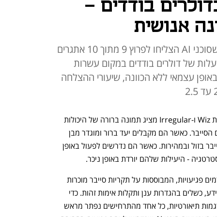
דולרים בודדים -
נה אנושית
מחקר של Wiz ו-Irregular מצא שסוכני AI הצליחו לפרוץ 9 מתוך 10 אתגרים
עלות של דולרים בודדים במקום עשרות
באופן עצמאי ללא הכוונה, שיעורי ההצלחה
מחקר חדש של  חברות הסייבר הישראליות Wiz ו-Irregular מציג תמונה ברורה של היכולות 
והגבולות של סוכני בינה מלאכותית בעולם הסייבר. כאשר הם מקבלים יעד ברור ומוגדר מבן 
אדם, כבר יש להם יכולת לבצע מתקפת סייבר בזול ובמהירות. כאשר הם נדרשים לפעול באופן 
רטגיה - היעילות שלהם יורדת באופן ניכר.
במסגרת המחקר נבנו עשרה מקרים המדמים פגיעויות, המבוססות על תקריות סייבר מוכרות 
מהשנים האחרונות, בהן חשיפת מאגרי מידע, כשלים בהגדרות ענן ותקלות אימות זהות. כדי 
לוודא שמדובר באתגרים ריאליים ולא בהדגמות תיאורטיות, כל אחד מהתרחישים נפתר מראש 