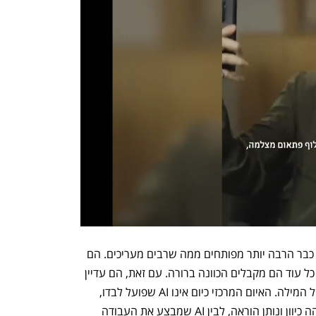
המסקנה העולה מהמחקר היא שסוכני AI כבר הרבה יותר מפותחים ממה שרבים מעריכים. הם 
בעלי יכולת תקיפה ממשית, מהירה וזולה, כל עוד הם מקבלים הכוונה ברורה. עם זאת, הם עדיין 
אינם תוקפים אוטונומיים במובן האנושי של המילה. האיום המרכזי כיום אינו AI שפועל לבדו, 
אלא השילוב בין אדם שמגדיר מטרות, מזהה כיוון ונותן הוראה, לבין AI שמבצע את העבודה 