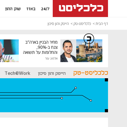
24/7
באזז
שוק ההון
דף הבית
כלכליסט-טק
הייטק והון סיכון
מחיר הבניין בארה"ב
צנח ב-90%,
כלכליסט
דיגיטל
והחלומות על תשואה
גבוהה התנפצו
אלמוג עזר
כלכליסט-טק
הייטק והון סיכון
Tech@Work