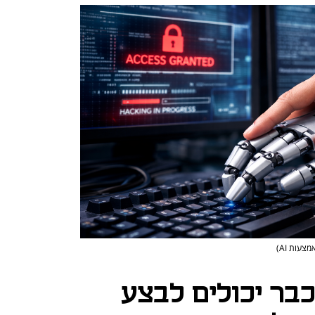
צעות AI)
קר: סוכני AI כבר יכולים לבצע