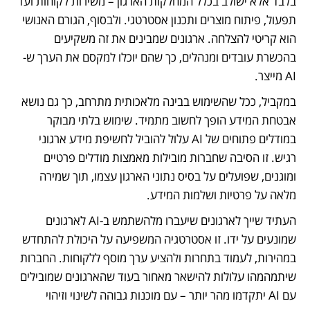
בלבד אלא ישולב בכלל המחלקות הארגון – משירות לקוחות ועד 
תפעול, פיתוח מוצרים ותכנון אסטרטגי. ולבסוף, הגורם האנושי 
הוא קריטי להצלחה. ארגונים שמבינים את זה משקיעים 
בהכשרת עובדים ומנהלים, כך שהם יוכלו למקסם את הערך ש-
AI מייצר.
במקביל, ככל שהשימוש בבינה מלאכותית מתרחב, כך גם נושא 
אבטחת המידע הופך לחשוב מתמיד. שימוש בלתי מבוקר 
במודלים פתוחים של AI עלול להוביל לחשיפת מידע ארגוני 
רגיש. זו הסיבה שחברות מובילות מאמצות מודלים פרטיים 
ומוגנים, שפועלים על בסיס נתוני הארגון עצמו, תוך שמירה 
מלאה על פרטיות ושלמות המידע.
העתיד שייך לארגונים שיעברו מלהשתמש ב-AI לארגונים 
שמונעים על ידו. זו אסטרטגיה המשפיעה על היכולת להתחדש 
במהירות, לעמוד בתחרות ולהציע ערך מוסף ללקוחות. החברות 
שיתמהמהו עלולות להישאר מאחור בעוד שהארגונים שמובילים 
עם AI יתקדמו מהר יותר – עם מוכנות גבוהה לשינוי וזיהוי 