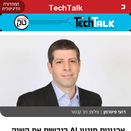
המהדורה
TechTalk
הדיגיטלית
רועי פיטרמן
| צילום: ניב קנטור
ארגונים מונעי AI כובשים את השוק