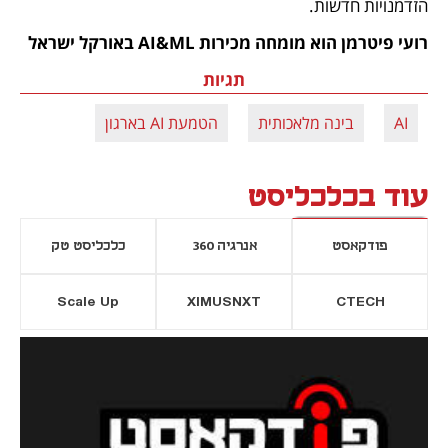
הזדמנויות חדשות.
רועי פיטרמן הוא מומחה מכירות AI&ML באורקל ישראל
תגיות
AI
בינה מלאכותית
הטמעת AI בארגון
עוד בכלכליסט
פודקאסט
אנרגיה 360
כלכליסט טק
Scale Up
XIMUSNXT
CTECH
יסייה חדשה
נפתח בכרטיסייה חדשה