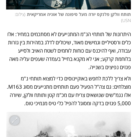
תותח וולקן פלנקס יורה מעל סיפונה של אוניה אמריקאית
(
צילום: 
)
USN
היתרונות של תותחי הנ"מ המתנייעים לא מסתכמים במחיר: אלו 
כלים ורסטיליים וגמישים מאוד, שיכולים לדלג במהירות בין גזרות 
עבודה, ואף להיכנס עם כוחות לוחמים לשטח האויב ולסייע 
בלוחמת קרקע; אני לא מקנא בחייל בעמדה שעפים עליה מאה 
פגזים נפיצים בשנייה. 
ולא צריך ללכת לחפש באוקיינוסים כדי למצוא תותחי נ"מ 
מוצלחים: גם צה"ל הפעיל פעם תותחים מתנייעים מסוג M163. 
אלו נגמ"שים שנושאים צריח עם מכ"מ קטן ותותח וולקן, שיורה 
5,000 פגזים בדקה ומסוגל להפיל כלי טיס מנמיכי טוס.