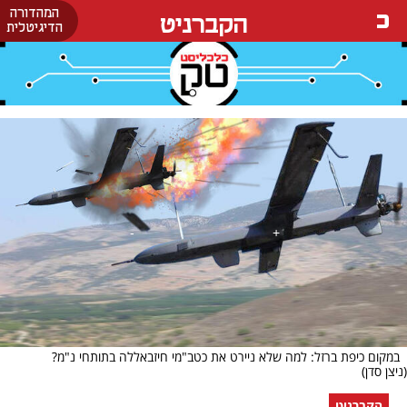
המהדורה
הקברניט
הדיגיטלית
במקום כיפת ברזל: למה שלא ניירט את כטב"מי חיזבאללה בתותחי נ"מ?
(ניצן סדן)
הקברניט