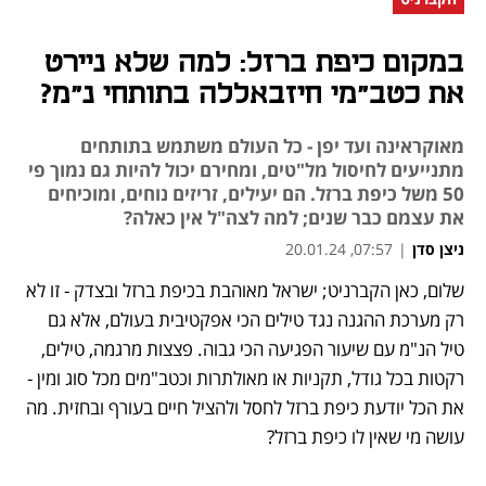
במקום כיפת ברזל: למה שלא ניירט
את כטב"מי חיזבאללה בתותחי נ"מ?
מאוקראינה ועד יפן - כל העולם משתמש בתותחים
מתנייעים לחיסול מל"טים, ומחירם יכול להיות גם נמוך פי
50 משל כיפת ברזל. הם יעילים, זריזים נוחים, ומוכיחים
את עצמם כבר שנים; למה לצה"ל אין כאלה?
ניצן סדן
|
07:57, 20.01.24
שלום, כאן הקברניט; ישראל מאוהבת בכיפת ברזל ובצדק - זו לא 
נפתח בכרטיסייה חדשה
נפתח בכרטיסייה חדשה
נפתח בכרטיסייה חדשה
נפתח בכרטיסייה חדשה
נפתח בכרטיסייה חדשה
נפתח בכרטיסייה חדשה
נפתח בכרטיסייה חדשה
רק מערכת ההגנה נגד טילים הכי אפקטיבית בעולם, אלא גם 
טיל הנ"מ עם שיעור הפגיעה הכי גבוה. פצצות מרגמה, טילים, 
רקטות בכל גודל, תקניות או מאולתרות וכטב"מים מכל סוג ומין - 
את הכל יודעת כיפת ברזל לחסל ולהציל חיים בעורף ובחזית. מה 
עושה מי שאין לו כיפת ברזל?