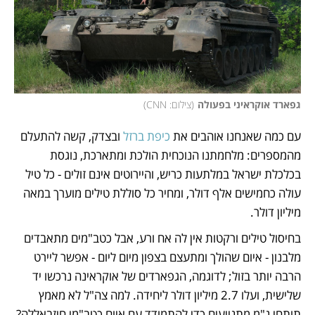
גפארד אוקראיני בפעולה
(
צילום: CNN
)
עם כמה שאנחנו אוהבים את 
כיפת ברזל
 ובצדק, קשה להתעלם 
מהמספרים: מלחמתנו הנוכחית הולכת ומתארכת, נוגסת 
בכלכלת ישראל במלתעות כריש, והיירוטים אינם זולים - כל טיל 
עולה כחמישים אלף דולר, ומחיר כל סוללת טילים מוערך במאה 
מיליון דולר. 
בחיסול טילים ורקטות אין לה אח ורע, אבל כטב"מים מתאבדים 
מלבנון - איום שהולך ומתעצם בצפון מיום ליום - אפשר ליירט 
הרבה יותר בזול; לדוגמה, הגפארדים של אוקראינה נרכשו יד 
שלישית, ועלו 2.7 מיליון דולר ליחידה. למה צה"ל לא מאמץ 
תותחי נ"מ מתנייעים כדי להתמודד עם איום כטב"מי חיזבאללה? 