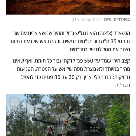
גפארדים יורים
(
צילום: U.S. Army
)
הגפארד (צ'יטה) הוא נגמ"ש גדול ומהיר שנושא צריח עם שני 
תותחי 35 מ"מ וזוג מכ"מים רגישים, ובקרת אש שיודעת לחזות 
היטב את מסלולם של כטב"מים. 
קצב הירי עומד על 550 פגז לדקה עבור כל תותח, ואף שאינו 
מהיר במיוחד ולא נוצרת מסה של אש על המטרה, הפגיעות 
מדויקות: בדרך כלל צריך רק 20 עד 30 פגזים כדי להפיל 
כטב"מ.  