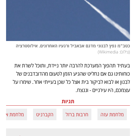
כטב"מ נפץ לבנוני מדגם אבאביל ורגעיו האחרונים. אילוסטרציה 
(
צילום: Wikimedia
)
בעתיד תהפוך המערכת להרבה יותר ניידת, ותוכל לשרת את 
כוחותינו גם אם נחליט שהגיע הזמן לטעום מהדובדבנים של 
לבנון או לבוא לביקור בית אצל כל שכן בעייתי אחר. שימרו על 
עצמכם, היו עירניים - וננצח. 
תגיות
מלחמת עזה
חרבות ברזל
הקברניט
מלחמת אוקר