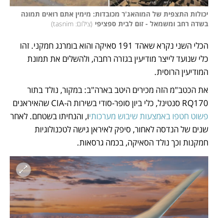
יכולות התצפית של המוהאג'ר מכובדות: מימין אתם רואים תמונה 
בשדה רחב ומשמאל - זום לבית ספציפי
(
צילום: tasnim
)
הכלי השני נקרא שאהד 191 סאיקה והוא בומרנג חמקני. זהו 
כלי שנועד לייצר מודיעין בגזרה רחבה, ולהשלים את תמונת 
המודיעין הרוסית. 
את הכטב"מ הזה מכירים היטב בארה"ב: במקור, נולד בתור 
RQ170 סנטינל, כלי ביון סופר-סודי בשירות ה-CIA שהאיראנים 
פשוט חטפו באמצעות שיבוש מערכותי
ו, והנחיתו בשטחם. לאחר 
שנים של הנדסה לאחור, סיפק לאיראן גישה לטכנולוגיות 
חמקנות וכך נולד הסאיקה, בכמה גרסאות. 