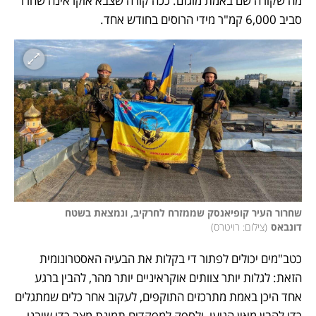
מה שקורה שם באמת מוגזם. ככה קורה שצבא אוקראינה שחרר 
סביב 6,000 קמ"ר מידי הרוסים בחודש אחד. 
שחרור העיר קופיאנסק שממזרח לחרקיב, ונמצאת בשטח 
דונבאס
(
צילום: רויטרס
)
כטב"מים יכולים לפתור די בקלות את הבעיה האסטרונומית 
הזאת: לגלות יותר צוותים אוקראיניים יותר מהר, להבין ברגע 
אחד היכן באמת מתרכזים התוקפים, לעקוב אחר כלים שמתגלים 
כדי להבין מאין הגיעו, ולספק למפקדים תמונת מצב כדי שיבנו 