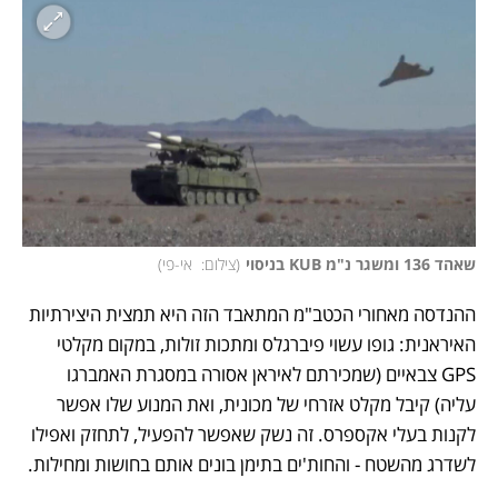
שאהד 136 ומשגר נ"מ KUB בניסוי
(
צילום:  אי-פי
)
ההנדסה מאחורי הכטב"מ המתאבד הזה היא תמצית היצירתיות 
האיראנית: גופו עשוי פיברגלס ומתכות זולות, במקום מקלטי 
GPS צבאיים (שמכירתם לאיראן אסורה במסגרת האמברגו 
עליה) קיבל מקלט אזרחי של מכונית, ואת המנוע שלו אפשר 
לקנות בעלי אקספרס. זה נשק שאפשר להפעיל, לתחזק ואפילו 
לשדרג מהשטח - והחות'ים בתימן בונים אותם בחושות ומחילות. 