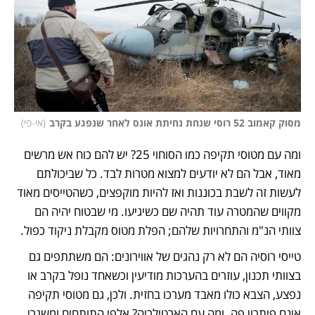
מסוק קאמוב 52 רוסי שנחת נחיתת אונס לאחר שנפגע בקרב
(
אי-פי
)
ומה עם מטוסי תקיפה כמו הסוחוי 25? יש להם כוח אש מרשים 
מאוד, אבל הם לא יודעים למצוא מטרות לבד. כל שביכולתם 
לעשות זה לשבת בכוננות ואז להיות מוקפצים, כשהטייסים מאוד 
מקווים שהמטרה עוד תהיה שם כשיגיעו. מי שבטוח יהיה הם 
צוותי הנ"מ והתחרויות שלהם; הפלת מטוס מקבלת ניקוד כפול. 
טייסי רוסיה הם לא רק נהגים של אווירונים: הם משתתפים גם 
בצוותי תכנון, עוזרים בהערכות מודיעין וכשאחד נופל בקרב או 
נפצע, הצבא כולו מאבד מערכו בחזית. ולכן, גם מטוסי תקיפה 
אינם פיתרון פה. ומה עם הארטילריה? אלפי התותחים ומשגרי 