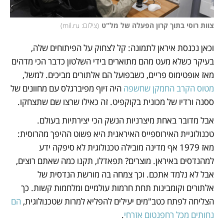
צוות רוסי בתוך קרון הפעלה של מל"ט
(
צילום: mil.ru
)
וכאן נכנסת איראן לתמונה: קל לצחוק על הפיתוחים שלה, 
בעיקר כשלא מעט מהם מתוארים בידי השלטון כדבר הכי מדהים 
מאז אופטימוס פריים, כשבפועל הם אלתורים מביכים. למשל, 
מטוס הקרב החמקן שחשפה
 היה זיוף מפיברגלס עם מחוונים של 
ססנה ורדיו של מכונית בקוקפיט. זה כאילו שרצו שם שתצחקו. 
אבל מדובר באחת מיצרניות הנשק הכי יצירתיות בעולם. 
טכנולוגיית האירוספייס האיראנית היא פשוט ההיפך מהרוסית: 
מאז 1979 אף מדינה מובילה טכנולוגית לא סיפקה ידע 
למהנדסים באיראן. מוצרים? תפאדלו, תקנו כמה שאתם רוצים, 
אבל לא נלמד אתכם. וכך צמחה בה מורשת הנדסית של 
אלתורים וקומבינות תחת חרמות עולמיים ומלחמות קשות. כך 
הצליחה לפתח כטב"מים יעילים להפליא למרות שטכנולוגית, 
הם 
נחותים מכל רחפנטום אזרחי
. 