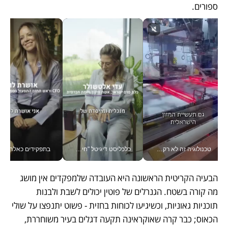
ספורים. 
כלכליסט דיגיטל "חינוך הוא המשימה של החיים שלי"_v
בתפקידים כאלה אי אפשר לחכות: אושרת לוי מניעה השקעות ענק מהטלפון_v
אין שעה שלא התעסקתי במשבר - טל אלכסנדרוביץ’ שגב מנהלת משברים
הבעיה הקריטית הראשונה היא העובדה שלמפקדים אין מושג 
מה קורה בשטח. הגנרלים של פוטין יכולים לשבת ולבנות 
תוכניות גאוניות, וכשיגיעו לכוחות בחזית - פשוט יתנפצו על שולי 
הכאוס; כבר קרה שאוקראינה תקעה דגלים בעיר משוחררת, 