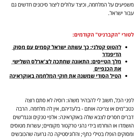
משפיעים על המלחמה, וכיצד עלולים ליצור סיכונים חדשים גם 
עבור ישראל. 
לטורי "הקברניט" הקודמים: 
להטוט קטלני: כך עשתה ישראל קסמים עם מסוק 
הדיפנדר
מלך הטייסים: התאונה שחתכה לצ'ארלס השלישי 
את הכנפיים 
הטיל הסודי שמשנה את חוקי המלחמה באוקראינה
לפני הכל, חשוב לי להבהיר משהו: רוסיה לא סתם רוצה 
כטב"מים או צריכה אותם - בלעדיהם, אין לה מלחמה. הרבה 
דברים חסרים לצבא שלה באוקראינה: אלפי טנקים ונגמ"שים 
הושמדו או הוחרמו בידי נהגי טרקטור מקומיים; עשרות מטוסים 
ומסוקים הופלו בטילי כתף; והלוגיסטיקה כה גרועה שהכובשים 