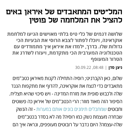
המל"טים המתאבדים של איראן באים
להציל את המלחמה של פוטין
שלושה דגמים של כלי טיס בלתי מאוישים הגיעו למלחמת
אוקראינה, ויוכלו לפתור לצבא הרוסי את הבעיות הכי
גדולות שלו. בדרך, ילמדו את איראן איך מתמודדים עם
הטכנולוגיה המערבית הכי מתקדמת, ויעזרו לשדרג את
הטרור המעופף
ניצן סדן
|
08:48, 30.09.22
שלום, כאן הקברניט; רוסיה התחילה לקנות מאיראן כטב"מים 
נפתח בכרטיסייה חדשה
נפתח בכרטיסייה חדשה
נפתח בכרטיסייה חדשה
נפתח בכרטיסייה חדשה
נפתח בכרטיסייה חדשה
נפתח בכרטיסייה חדשה
נפתח בכרטיסייה חדשה
נפתח בכרטיסייה חדשה
מתאבדים כדי לנצח את אוקראינה, להדוף את מתקפות הנגד 
שלה ולכבוש סופית את מזרח המדינה - ויש סיכוי שהיא תצליח. 
הסיפור הזה מאוד מוזר: הרי הכטב"מים של איראן כה פשוטים 
וחבוטים 
שמחבלים תימנים בונים אותם במערות
 - זה הנשק 
שבחרה מעצמת נשק כמו רוסיה? מה לא בסדר בכטב"מים 
שלה-עצמה? היום נדבר על רובוטים מעופפים, ונראה איך הם 