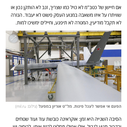
אם חיישן של כטב"מ לא כויל כמו שצריך, זנב לא הותקן נכון או 
שוויתרו על איזו משאבה במנוע העסק פשוט לא יעבוד. הגזרה 
לא תקבל מודיעין, המטרה לא תיפגע, וחיילים ימשיכו למות. 
הפעם אי אפשר לעגל פינות. מל"ט אוריון במפעל
(
צילום: mil.ru
)
הסיבה השנייה היא זמן: אוקראינה כובשת עוד ועוד שטחים 
ובקרוב תגיע לגבול, אולי אפילו תחליט להזיז אותו. לרוסיה יש 