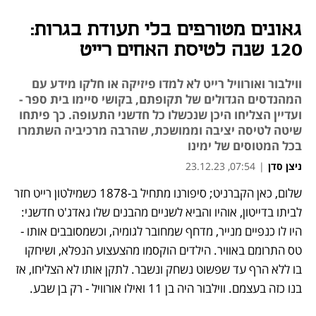
גאונים מטורפים בלי תעודת בגרות:
120 שנה לטיסת האחים רייט
ווילבור ואורוויל רייט לא למדו פיזיקה או חלקו מידע עם
המהנדסים הגדולים של תקופתם, בקושי סיימו בית ספר -
ועדיין הצליחו היכן שנכשלו כל חדשני התעופה. כך פיתחו
שיטה לטיסה יציבה וממושכת, שהרבה מרכיביה השתמרו
בכל המטוסים של ימינו
ניצן סדן
|
07:54, 23.12.23
שלום, כאן הקברניט; סיפורנו מתחיל ב-1878 כשמילטון רייט חזר 
נפתח בכרטיסייה חדשה
נפתח בכרטיסייה חדשה
נפתח בכרטיסייה חדשה
לביתו בדייטון, אוהיו והביא לשניים מהבנים שלו גאדג'ט חדשני: 
היו לו כנפיים מנייר, מדחף שמחובר לגומיה, וכשמסובבים אותו - 
טס התרומם באוויר. הילדים הוקסמו מהצעצוע הנפלא, ושיחקו 
בו ללא הרף עד שפשוט נשחק ונשבר. לתקן אותו לא הצליחו, אז 
בנו כזה בעצמם. ווילבור היה בן 11 ואילו אורוויל - רק בן שבע. 