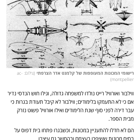
רישומי המכונות המעופפות של קלמנט אדר הצרפתי
(
צילום: ac-
)
montpellier
ווילבור ואורוויל רייט נולדו למשפחה גדולה, וגילו חוש הנדסי נדיר 
אם כי לא התעמקו בלימודים; ווילבור לא קיבל תעודת בגרות כי 
עבר דירה לפני סוף שנת הלימודים ואילו אורוויל פשוט נזרק 
מבית הספר. 
הם לא חדלו להתעניין במכונות, וכשבגרו פתחו בית דפוס על 
בסיס מכונות ששיפרו בעצמם ובהמשך גם עיצבו.