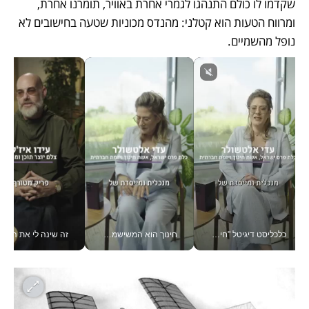
שקדמו לו כולם התנהגו לגמרי אחרת באוויר, תומרנו אחרת, 
ומרווח הטעות הוא קטלני: מהנדס מכוניות שטעה בחישובים לא 
נופל מהשמיים. 
חינוך הוא המשישמה של החיים שלי - V
זה שינה לי את החיים: איך עידו איז'ק הופך את הסמארטפון לכלי צילום מקצועי_v
טכנולוגיה זה לא רק בהייטק: גם תעשיי