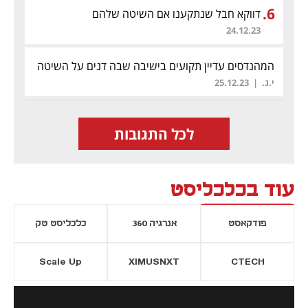
.
6
דווקא חבל שנתקענו אם השיטה שלהם
24.12.23
המהנדסים עדיין תקועים בישיבה שבה דנים על השיטה
שלהם...
(לת)
י.ג.
|
25.12.23
לכל התגובות
עוד בכלכליסט
פודקאסט
אנרגיה 360
כלכליסט טק
Scale Up
XIMUSNXT
CTECH
יסייה חדשה
נפתח בכרטיסייה חדשה