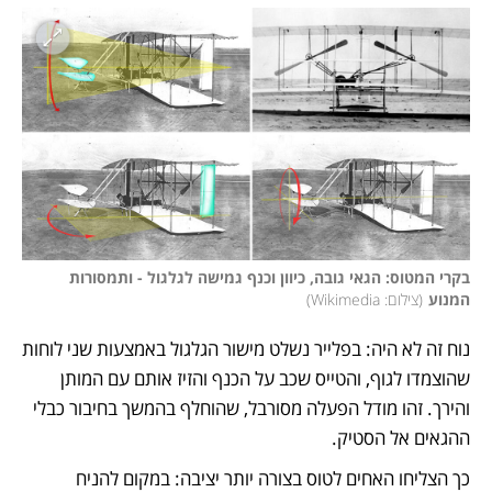
בקרי המטוס: הגאי גובה, כיוון וכנף גמישה לגלגול - ותמסורות 
המנוע
(
צילום: Wikimedia
)
נוח זה לא היה: בפלייר נשלט מישור הגלגול באמצעות שני לוחות 
שהוצמדו לגוף, והטייס שכב על הכנף והזיז אותם עם המותן 
והירך. זהו מודל הפעלה מסורבל, שהוחלף בהמשך בחיבור כבלי 
ההגאים אל הסטיק. 
כך הצליחו האחים לטוס בצורה יותר יציבה: במקום להניח 