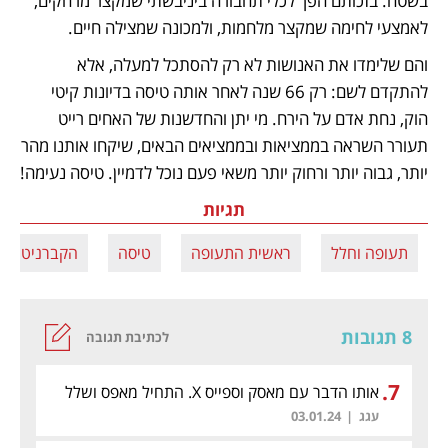
בשטח. בזכותם הפך לכלי תחבורה ביניבשתי שמקצר מרחקים, 
לאמצעי לחימה שמקצר מלחמות, ולמכונה שמצילה חיים. 
והם שלימדו את האנושות לא רק להסתכל למעלה, אלא 
להתקדם לשם: רק 66 שנה לאחר אותה טיסה בדיונות קיטי 
הוק, נחת אדם על הירח. מי יתן והחדשנות של האחים רייט 
תעורר השראה בממציאות ובממציאים הבאים, שיקחו אותנו מהר 
יותר, גבוה יותר ורחוק יותר משאי פעם נוכל לדמיין. טיסה נעימה! 
תגיות
תעופה וחלל
ראשית התעופה
טיסה
הקברניט
8 תגובות
לכתיבת תגובה
.
7
אותו הדבר עם מאסק וספייס X. התחיל מאפס ושלל
כל דבר קיים
עגג
|
03.01.24