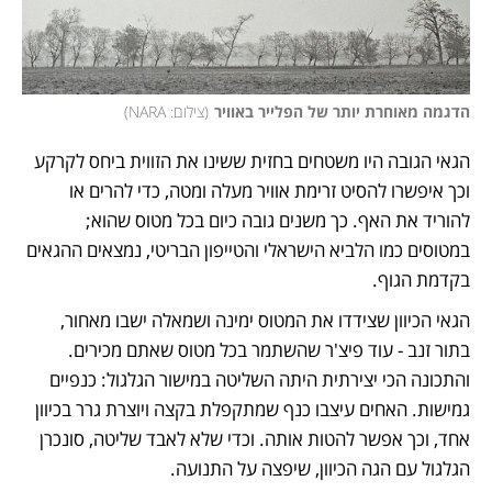
הדגמה מאוחרת יותר של הפלייר באוויר
(
צילום: NARA
)
הגאי הגובה היו משטחים בחזית ששינו את הזווית ביחס לקרקע 
וכך איפשרו להסיט זרימת אוויר מעלה ומטה, כדי להרים או 
להוריד את האף. כך משנים גובה כיום בכל מטוס שהוא; 
במטוסים כמו הלביא הישראלי והטייפון הבריטי, נמצאים ההגאים 
בקדמת הגוף. 
הגאי הכיוון שצידדו את המטוס ימינה ושמאלה ישבו מאחור, 
בתור זנב - עוד פיצ'ר שהשתמר בכל מטוס שאתם מכירים. 
והתכונה הכי יצירתית היתה השליטה במישור הגלגול: כנפיים 
גמישות. האחים עיצבו כנף שמתקפלת בקצה ויוצרת גרר בכיוון 
אחד, וכך אפשר להטות אותה. וכדי שלא לאבד שליטה, סונכרן 
הגלגול עם הגה הכיוון, שיפצה על התנועה. 