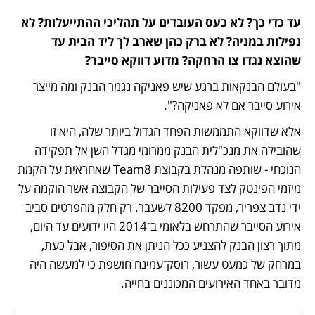
עד כדי כך? לא כעס העובדים על תהליכי ההתייעלות? לא 
נפילות במניה? לא ברק כהן שארב לך ליד הבית עד 
שהוצא נגדו צו הרחקה? מדוע דווקא סייבר? 
"בעולם הבנקאות ברגע שיש פאניקה נגמר הבנק ומה מייצר 
אירוע סייבר אם לא פאניקה?".  
אלא שדווקא התממשות הפחד הגדול ביותר שלה, היא זו 
שהובילה את מנכ"לית הבנק ממרומי מגדל השן אל תפקידה 
הנוכחי - שותפה מנהלת בקבוצת Team8 שאחראית על הקמת 
מיזמי הפינטק לצד פעילות הסייבר של הקבוצה אשר הוקמה על 
ידי נדב צפריר, מפקד 8200 לשעבר. רק חלק מהפרטים סביב 
אירוע הסייבר שהתרחש בלאומי ב־2014 היו ידועים עד היום, 
מתוך רצון הבנק להצניע ככל הניתן את הסיפור, אבל כעת, 
במרחק של כמעט עשור, רוסק־עמינח חושפת כי למעשה היה 
מדובר באחד האירועים המכוננים בחייה. 