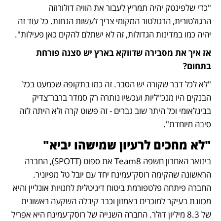
"כדי שלפינטק יהיה תמריץ לעבור את הוויה דולורוזה 
הרגולטורית, הרגולטור המקומי צריך לעשות הנחות. כל עוד זה 
יהיה כמו במדינות הגדולות, זה לא ישתלם להקים כאן פעילות". 
אז איך את מסבירה שדווקא בארץ יש סצנה פורחת 
בתחום? 
"לא לכל דבר שקורה יש הסבר. זה כמו בתקופה שכמעט בכל 
הבנקים היו מנכ"ליות ועכשיו נותרה רק סמדר ברבר־צדיק 
בבינלאומי וכל היתר שוב גברים - זה פשוט קרה ולא היתה לזה 
סיבה מיוחדת".
"לא מחכים לרעיון שמישהו יביא" 
בינואר האחרון חשפה Team8 את ספוט (SPOTT), החברה 
הראשונה שהקימה רוסק־עמינח יחד עם יובל טל מפיוניר. 
החברה פיתחה פלטפורמת ביטוח דיגיטלית לחנויות אונליין והיא 
מכוונת בעיקר למוכרים באמזון וכבר קיבלה השקעה ראשונית 
של 8.3 מיליון דולר. החברה השנייה של רוסק־עמינח היא אפריל 