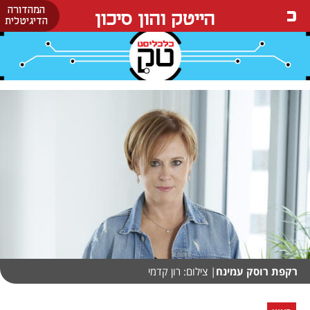
המהדורה
הייטק והון סיכון
הדיגיטלית
רקפת רוסק עמינח
| צילום: רון קדמי