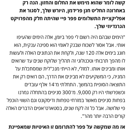
קשה לומר שהוא מימש את החלום והחזון. הנה רק 
באחרונה החליט חנן פרידמן, היורש שלך, לסגור את 
אפליקציית התשלומים פפר פיי שהיתה חלק מהפרויקט 
הגרנדיוזי שלך.  
"הימים שבהם היה רשום לי פפר ביומן, אלה הימים שהעיפו 
אותי. אבל אסור לשכוח שבנק לאומי הוא ספינה ענקית, הוא 
חוגג בימים אלה 120 שנה, ולקחת את הנתונים האלה ולעשות 
לו מהפך תרבותי וטכנולוגי זה תהליך שלוקח שנים עד שרואים 
אותו ומבינים אותו. למזלי, לא הייתי מנכ"לית שמסתכלת על 
המניה, כי המשקיעים לא מבינים את הדרך, הם רואים רק את 
התוצאה הסופית בהמשך. התחלתי מ־14 אלף עובדים 
וכשפרשתי היו רק 9,000. מ־300 סניפים בהתחלה גמרנו 
בפחות סניפים מאשר במזרחי טפחות ודיסקונט וגם השווי הוכפל 
פי שלושה. אבל כל זה לקח שנים, בסטארט־אפים הדברים האלה 
קורים הרבה יותר מהר". 
אז מה שמקשה על פפר להתרומם זו האיטיות שמאפיינת 