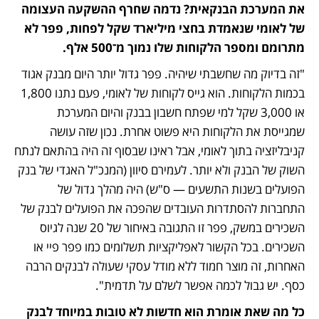
את המערכת הבנקאית? נדמה שחרף ההשקעה העצומה 
של לאומי שנאמדת בחצי מיליארד שקל לפחות, פפר לא 
מתרומם ומספר הלקוחות שלו נמוך מ־500 אלף. 
"זה בדיוק מה שחשבתי שיהיה. פפר גדול יותר היום מבנק אגוד 
בכמות הלקוחות. הוא גייס לקוחות של לאומי, פעם נתנו 1,800 
או 3,000 שקל למי שפתח חשבון בבנק והיום המערכת 
שמגייסת את הלקוחות היא פשוט אחרת. נכון שזה עושה 
קניבליזציה בתוך לאומי, אבל ראינו שבסוף זה היה בהתאם לנתח 
השוק של הבנק ולא יותר. לעמירם סיוון (המנכ"ל האגדי של בנק 
הפועלים בשנות התשעים — ס"ש) היה מהלך גדול של 
התחברות להסתדרות העובדים שהפכה את הפועלים לבנק של 
השכירים במשק, פפר זו התגובה באיחור של 20 שנה לגיוס 
השכירים. בכל הקשור לאפליקציות תשלומים כמו פפר פיי או 
האחרות, זה מוצר חמוד ללא מודל עסקי שעולה לבנקים הרבה 
כסף. יש גבול לכמה אפשר לשלם על תדמית".
כל מה שאת אומרת הוא חדשות לא טובות במיוחד לבנק 