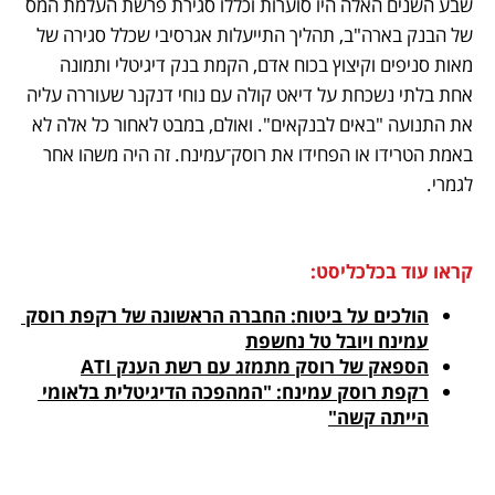
שבע השנים האלה היו סוערות וכללו סגירת פרשת העלמת המס 
של הבנק בארה"ב, תהליך התייעלות אגרסיבי שכלל סגירה של 
מאות סניפים וקיצוץ בכוח אדם, הקמת בנק דיגיטלי ותמונה 
אחת בלתי נשכחת על דיאט קולה עם נוחי דנקנר שעוררה עליה 
את התנועה "באים לבנקאים". ואולם, במבט לאחור כל אלה לא 
באמת הטרידו או הפחידו את רוסק־עמינח. זה היה משהו אחר 
לגמרי. 
קראו עוד בכלכליסט:
הולכים על ביטוח: החברה הראשונה של רקפת רוסק 
עמינח ויובל טל נחשפת
הספאק של רוסק מתמזג עם רשת הענק ATI
רקפת רוסק עמינח: "המהפכה הדיגיטלית בלאומי 
הייתה קשה"