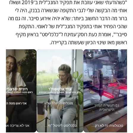
"כשהודעתי שאני עוזבת את תפקיד המנכ"לית ב־2019 ושאלו 
אותי מה הבקשה שלי לגבי התקופה שנשארה בבנק, היה לי 
ברור מה הדבר החשוב ביותר: שלא יהיה אירוע סייבר. זה גם מה 
שהכי הפחיד אותי בתפקיד המנכ"לית של לאומי. התקפת 
סייבר'", אומרת כעת רוסק־עמינח ל"כלכליסט" בראיון מקיף 
ראשון מאז שינוי הכיוון שעשתה בקריירה.  
טכנולוגיה זה לא רק בהייטק: גם תעשיית המזון הישראלית מאמצת כלי AI, אוטומציה וניתוח דאטה בזמן אמת
כלכליסט דיגיטל "חינוך הוא המשימה של החיים שלי"_v
אני לא צריכה את המשרד: