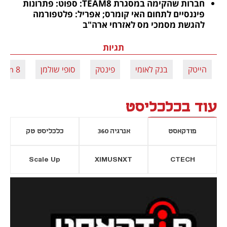
חברות שהקימה במסגרת TEAM8: ספוט: פתרונות 
פיננסיים לתחום האי קומרס; אפריל: פלטפורמה 
להגשת מסמכי מס לאזרחי ארה"ב
תגיות
הייטק
בנק לאומי
פינטק
סופי שולמן
eam 8
עוד בכלכליסט
פודקאסט
אנרגיה 360
כלכליסט טק
Scale Up
XIMUSNXT
CTECH
יסייה חדשה
נפתח בכרטיסייה חדשה