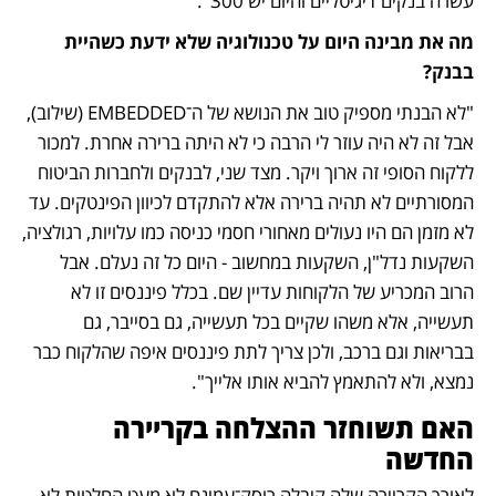
עשרה בנקים דיגיטליים והיום יש 300". 
מה את מבינה היום על טכנולוגיה שלא ידעת כשהיית 
בבנק? 
"לא הבנתי מספיק טוב את הנושא של ה־EMBEDDED (שילוב), 
אבל זה לא היה עוזר לי הרבה כי לא היתה ברירה אחרת. למכור 
ללקוח הסופי זה ארוך ויקר. מצד שני, לבנקים ולחברות הביטוח 
המסורתיים לא תהיה ברירה אלא להתקדם לכיוון הפינטקים. עד 
לא מזמן הם היו נעולים מאחורי חסמי כניסה כמו עלויות, רגולציה, 
השקעות נדל"ן, השקעות במחשוב - היום כל זה נעלם. אבל 
הרוב המכריע של הלקוחות עדיין שם. בכלל פיננסים זו לא 
תעשייה, אלא משהו שקיים בכל תעשייה, גם בסייבר, גם 
בבריאות וגם ברכב, ולכן צריך לתת פיננסים איפה שהלקוח כבר 
נמצא, ולא להתאמץ להביא אותו אלייך".
האם תשוחזר ההצלחה בקריירה 
החדשה
לאורך הקריירה שלה קיבלה רוסק־עמינח לא מעט החלטות לא 