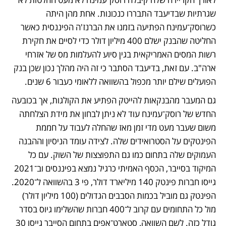
שגרתיות שבדיעבד התבררו כנכונות. אחת מהן היתה 
כשרוסק־עמינח הפתיעה בזמנו את הברנז'ה הפיננסית כאשר 
החליטה שהבנק ישלם 400 מיליון דולר כדי לסיים את חקירת 
רשות המסים האמריקאית בגין סיוע להעלמות מס של אזרחי 
ארה"ב. עם זאת, בדיעבד הסתבר כי זה היה מהלך נכון שכן בנק 
הפועלים שילם יותר מכפול בהשוואה ללאומי כעבור 6 שנים.
גם המעבר מהבנקאות להייטק הפתיע את הקולגות, אך בכובעה 
החדש של רוסק־עמינח עוד לא ניתן לבחון את מידת הצלחתה 
משום שעבר מעט מדי זמן מאז שהחלה לעבוד על חממת 
הפינטקים על הסטרואידים שלה. לצידה עומד הניסיון וההבנה 
העמוקים שלה בתחום כמו גם התפוצצות של השוק. עם כל 
המיקוד בסייבר, הכסף האמיתי כרגיל נמצא בפיננסים וב־2021 
גייסו חברות פינטק 140 מיליארד דולר, פי 3 בהשוואה ל־2020. 
הפינטק גם מוביל בכמות הסבבים הגדולים (100 מיליון דולר) 
מול כל התחומים עם קרוב ל־400 חברות שהשלימו גיוס בסדר 
גודל כזה. לשם השוואה, סטארט־אפים בתחום הסייבר גייסו 30 