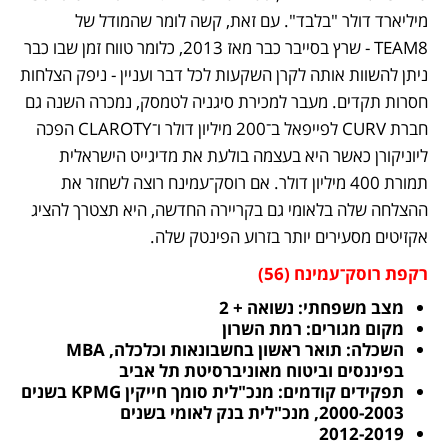
מיליארד דולר "בלבד". עם זאת, קשה לומר שהמודל של 
TEAM8 - שרץ בסייבר כבר מאז 2013, כלומר טווח זמן שבו כבר 
ניתן להשוות אותה לקרן השקעות לכל דבר ועניין - ניפק הצלחות 
חסרות תקדים. מעבר למכירת סיגניה לטמסק, נמכרה השנה גם 
חברת CURV לפייפאל ב־200 מיליון דולר ו־CLAROTY הפכה 
ליוניקורן כאשר היא בעצמה בולעת את מדיגייט הישראלית 
תמורת 400 מיליון דולר. אם רוסק־עמינח רוצה לשחזר את 
ההצלחה שלה בלאומי גם בקריירה החדשה, היא תצטרך להציג 
אקזיטים מסעירים יותר בזרוע הפינטק שלה.
רקפת רוסק־עמינח (56)
מצב משפחתי: נשואה + 2
מקום מגורים: רמת השרון
השכלה: תואר ראשון בחשבונאות וכלכלה, MBA 
בפיננסים וביטוח מאוניברסיטת תל אביב
תפקידים קודמים: מנכ"לית סומך חייקין KPMG בשנים 
2000-2003, מנכ"לית בנק לאומי בשנים
2012-2019