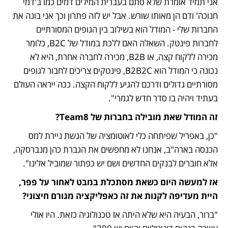
אני תמיד אומרת שלא סתם בעברית המילים דמים כמו ב'דמי 
חנוכה' ודם הן מאותו שורש. אבל יש לזה פתרון וכך אני בונה את 
החברות שלי - המודל הוא בשילוב בין הגופים המסורתיים 
לחברות פינטק. השאלה האם ללכת במודל של B2C, כלומר 
מכירה ללקוח קצה, או B2B, מכירה לחברה אחרת, היא לא 
נכונה כי המודל הוא B2B2C, פינטקים צריכים לחבור לגופים 
מסורתיים גדולים ודרכם להגיע ללקוח הקצה. ככה ייראה העולם 
בעתיד ויהיה בו סדר חדש לגמרי". 
זה המודל שאת מובילה בחברות של Team8? 
"כן, באפריל שפיתחה כלי לאוטומציה של הגשת ניירת למס 
הכנסה בארה"ב, אנחנו לא מחפשים את הגברת כהן מנברסקה, 
אלא חוברים לבנקים החדשים ושם יש כפתור שמוביל אלינו".
אז למעשה היום כשאת מסתכלת במבט לאחור על פפר, 
היית מעדיפה לקנות את זה כאפליקציה מגורם חיצוני? 
"ברור, הבעיה היא שלא היתה אז טכנולוגיה כזאת. היו אולי 