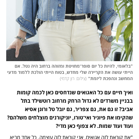
"בלאומי, להיות כל יום סופר־מחויטת ומזוהה ברחוב היה נטל. אם 
הייתי עושה את הקריירה שלי מחדש, בטוח הייתי הולכת ללמוד מדעי 
המחשב ונהפכת ליזמת"
(
צילום: רון קדמי
)
ואיך חיים עם כל האגואים שנדחסים כאן לכמה קומות 
בבניין משרדים לא גדול הרחק מרחוב רוטשילד בתל 
אביב? זו גם את, גם צפריר, גם יובל טל ורונן אסיא 
שהקימו את פיוניר ואי־טורו, יוניקורנים מוצלחים משלהם? 
ועוד ועוד שמות. לא צפוף כאן מדי? 
"את קוראת לזה אגואים, אני קוראת לזה עוצמה. כל אחד מביא 