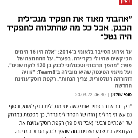
ראיון
״אהבתי מאוד את תפקיד מנכ"לית
הבנק. אבל כל מה שהתלווה לתפקיד
היה נטל"
על אירוע הסייבר בלאומי ב־2014: "אלה היו 16 הימים
הכי קשים שהיו לי בקריירה. בפער". על ההחמצה של
פפר: "מהפך תרבותי וטכנולוגי לבנק בן 120 לוקח שנים".
ועל מיזמי הפינטק שהיא מובילה ב־Team8: "זו ויה
דולורוזה רגולטורית, צריך הנחות". רקפת רוסק־עמינח
החדשה
סופי שולמן
|
06:30, 20.03.22
"רק דבר אחד הפחיד אותי כשהייתי מנכ"לית בנק לאומי, ובסוף 
נפתח בכרטיסייה חדשה
נפתח בכרטיסייה חדשה
נפתח בכרטיסייה חדשה
גם עשיתי מהלימון הזה של הפחד לימונדה", כך מסכמת במרחק 
של "שנתיים ורבע" (אבל מי סופר) רקפת רוסק־עמינח את 
הקדנציה בת שבע השנים במה שהפך לבנק הגדול במדינה. 