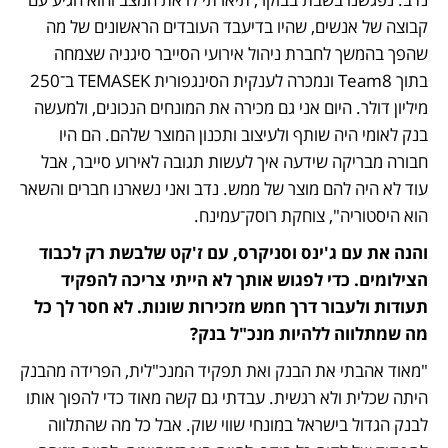
קבוצה של אנשים, שהיו בדיעבד העובדים הראשונים של מה 
שהפך בהמשך לחברת ניהול אירועי הסייבר סיגניה שצמחה 
בתוך Team8 ונמכרה לענקית הסינגפורית TEMASEK ב־250 
מיליון דולר. היום אני גם מכירה את המונחים הנכונים, ולמעשה 
בנק לאומי היה שותף ולעיצוב ותכנון המוצר שלהם. הם היו 
חבורה מבריקה שידעה איך לעשות תגובה לאירוע סייבר, אבל 
עוד לא היה להם מוצר של ממש. נדב ואני נשארנו חברים והשאר 
הוא היסטוריה", צוחקת רוסק־עמינח. 
והנה את עם ג'ינס וסניקרס, עם ז'קט שלבשת רק לכבוד 
הצילומים. כדי לפגוש אותך לא הייתי צריכה להפקיד 
תעודות ולעבור דרך חמש מזכירות שונות. לא חסר לך כל 
מה שמתלווה ללהיות מנכ"ל בנק? 
"מאוד אהבתי את הבנק ואת תפקיד המנכ"לית, הפרידה מהבנק 
היתה שכלית ולא רגשית. עבדתי גם קשה מאוד כדי להפוך אותו 
לבנק הגדול בישראל במונחי שווי שוק. אבל כל מה שהתלווה 