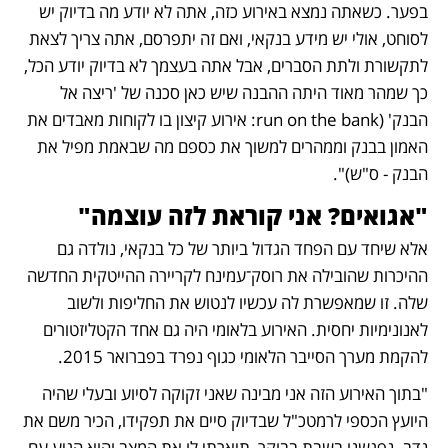
בפער. כשאתה נמצא באירוע כזה, אתה לא יודע מה בדיוק יש 
לסוחט, אולי יש מידע בנקאי, ואם זה יתפרסם, אתה צריך לצאת 
לתקשורת ולתת הסברים, אבל אתה בעצמך לא בדיוק יודע הכל, 
כך שמהר מאוד היתה ההבנה שיש כאן סכנה של 'ריצה אל 
הבנק' (run on the bank: אירוע קיצון בו לקוחות מאבדים את 
האמון בבנק וממהרים למשוך את כספם מה שבאמת מפיל את 
הבנק - ס"ש)". 
"אגואים? אני קוראת לזה עוצמה" 
אלא שיחד עם הפחד הגדול ביותר של כל בנקאי, נולדה גם 
ההיכרות שהובילה את רוסק־עמינח לקריירה ההייטקית החדשה 
שלה. זו שמאפשרת לה עכשיו לנטוש את החליפות ולשוב 
לאנונימיות יחסית. האירוע בלאומי היה גם אחד הקטליזטורים 
להקמת מערך הסייבר הלאומי כגוף נפרד בפברואר 2015. 
"בתוך האירוע הזה אני מבינה שאני זקוקה לסיוע ובעלי שהיה 
היועץ הכספי לרמטכ"ל שבדיוק סיים את תפקידו, הכיר משם את 
נדב. נפגשנו בשבת בבוקר, תיארתי לו את המצב והוא הגיע עם 