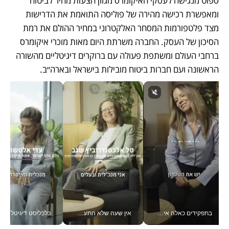
ספוט מנגישה לעסקי האיקומרס מגוון הצעות מחיר לביטוח 
ומאפשרת רכישה מהירה של פוליסה התואמת את הדרישות 
מצד פלטפורמות המסחר האלקטרוני במחיר ההולם את רמת 
הסיכון של העסק. החברה משרתת היום מאות מוכרי איקומרס 
ברחבי העולם ומשתפת פעולה עם ברוקרים דיגיטליים מהשורה 
הראשונה ועם חברות ביטוח מובילות בישראל ובארה״ב.
בתפקידים כאלה אי אפשר לחכות: אושרת לוי מניעה השקעות ענק מהטלפון_v
אין שעה שלא התעסקתי במשבר - טל אלכסנדרוביץ’ שגב מנהלת משברים תקשורתיים מכל מקום עם ה- Galaxy Z Fold8 Ultra שלה_v
כלכליסט דיגיטל