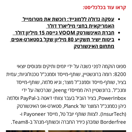
קראו עוד בכלכליסט:
עסקה גדולה ללמונייד: רוכשת את מטרומייל 
האמריקאית בחצי מיליארד דולר 
חברת האינשורטק VOOM גייסה 15 מיליון דולר  
ביטוח ישיר תשקיע 80 מיליון שקל בסטארט-אפים 
מתחום האינשורטק
ספוט הוקמה לפני כשנה על ידי יזמים ותיקים ומנוסים יוצאי 
8200: רומה ברונשטיין, שותף-מייסד וסמנכ"ל טכנולוגיות; עמית 
בציר, שותף-מייסד וסמנכ"ל מוצר; וגיא סלמה, שותף-מייסד 
ומנכ"ל. ברונשטיין היה ממייסדי Jeeng, שנרכשה על ידי 
PowerInbox, בציר הוביל בעבר צוותי דאטה ב-PayPal וסלמה 
כיהן כסמנכ"ל המוצר של Planck, סטארט-אפ האינשורטק 
(InsurTech). לצוות שותף יובל טל, מייסד Payoneer ו-
Borderfree שמכהן כיו״ר החברה וכשותף-מנהל ב-Team8.  