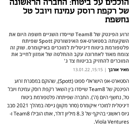
הולכים על ביטוח: החברה הראשונה
של רקפת רוסק עמינח ויובל טל
נחשפת
זרוע הפינטק של Team8 שייסדו השניים חשפה היום את
השקעתה בסטארט-אפ האינשורטק Spott שפיתח
פלטפורמת ביטוח דיגיטלית למוכרים באיקומרס. שוק זה
צומח מאוד לאחרונה עקב ההחלטה של אמזון לחייב את
המוכרים להחזיק בביטוח צד ג'
מאיר אורבך
|
15:15, 13.01.22
הסטארט-אפ הישראלי ספוט (Spott), שהוקם במסגרת זרוע 
נפתח בכרטיסייה חדשה
נפתח בכרטיסייה חדשה
נפתח בכרטיסייה חדשה
הפינטק של Team8 שייסדו בין השאר רקפת רוסק עמינח ויובל 
טל, נחשף היום (ה'). החברה שפיתחה פלטפורמת ביטוח 
דיגיטלית למוכרי איקומרס (סחר מקוון) גייסה במהלך 2021 סבב 
גיוס ראשוני בהיקף של 8.3 מיליון דולר, אותו הובילו Team8 ו- 
Viola Ventures.  