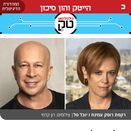
המהדורה
הייטק והון סיכון
הדיגיטלית
רקפת רוסק עמינח ו יובל טל
| צילומים: רון קדמי