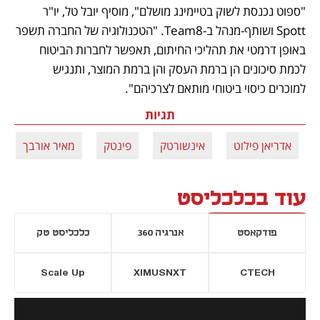
"ספוט נכנסת לשוק בטיימינג מושלם", מוסיף יובל טל, יו"ר 
Spott ושותף-מנהל ב-Team8. "הטכנולוגיה של החברה תשפר 
באופן דרמטי את תהליכי החיתום, תאפשר לחברות הביטוח 
לכמת סיכונים הן ברמת העסק והן ברמת המוצר, ותנגיש 
למוכרים כיסוי ביטוחי מותאם לצרכיהם". 
תגיות
אדריאן פילוט
אינשורטק
פינטק
מאיר אורבך
עוד בכלכליסט
פודקאסט
אנרגיה 360
כלכליסט טק
Scale Up
XIMUSNXT
CTECH
יסייה חדשה
נפתח בכרטיסייה חדשה