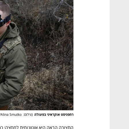
CTech – the
הבית של ההייטק הישראלי
רחפניסט אוקראיני בפעולה
(
צילום:  REUTERS/Alina Smutko