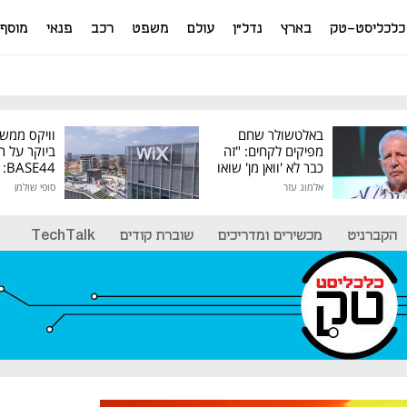
כלכליסט-טק
בארץ
נדל"ן
עולם
משפט
רכב
פנאי
מוסף
באלטשולר שחם
וויקס ממש
מפיקים לקחים: "זה
ביוקר על ר
כבר לא 'וואן מן' שואו
44
של גילעד"
אלמוג עזר
סופי שולמן
מיליון דולר
הקברניט
מכשירים ומדריכים
שוברת קודים
TechTalk