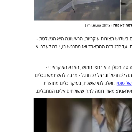
 למה לא פה?
(
צילום: mil.in.ua 
)
קודם כל, בואו נכיר את הציידים: הם קיימים בשלוש תצורות עיקריות. הראשונה היא הנשלטת - 
כלי שמוטס בידי מפעיל חיצוני, שמביא אותו עד לכטב"מ המתאבד ואז מתנגש בו, יורה לעברו או 
זה מודל נוח, שמיושם במספר דרכים והפשוטה מכולן היא רחפן חמוש; הצבא האוקראיני - 
שעשה לרחפנים מה שארצות הברית עשתה לכדורסל וברזיל לכדורגל - מרבה להשתמש בכלים 
ל פוטין
. ואלו, למי ששכח, בעיקר כלים מתוצרת 
יראנית; מאוד דומה למה ששולחים אלינו המחבלים. 