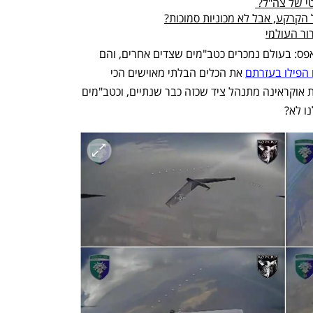
י של צה"ל? 
ר העולמי
ותשמעו, אין פה משהו שצריך להמציא מאפס: בעולם נמכרים כטב"מים שצדים אחרים, והם 
 הפילו בעזרתם
 את הכלים הבלתי מאוישים הכי 
מוצלחים של הדוד מאמריקה. גם במלחמת אוקראינה מתנהל ציד שכזה כבר שנתיים, וכטב"מים 
ו לא? 