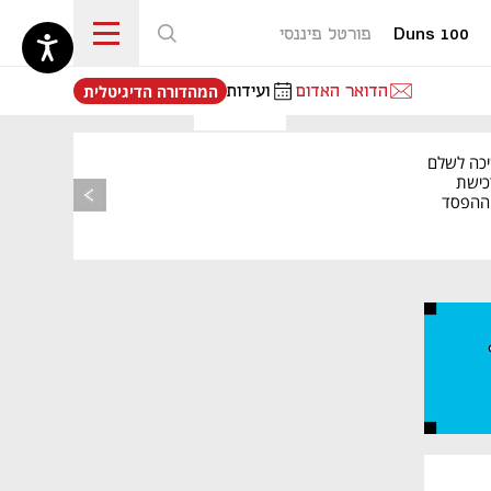
Duns 100
פורטל פיננסי
נפתח בכרטיסייה חדשה
הדואר האדום
ועידות
המהדורה הדיגיטלית
יכה לשלם
כישת
BASE: ההפסד
הרבעוני זינק ל-76