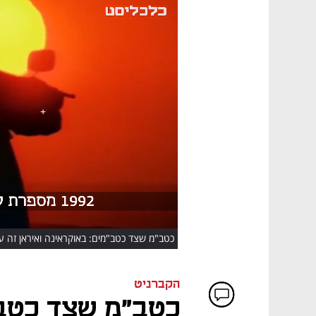
HD
כטב"מ שצד כטב"מים: באוקראינה ואיראן זה ע
הקברניט
כטב"מ שצד כטב"