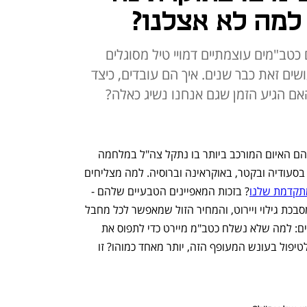
 למה לא אצלנו?
 כטב"מים עוצמתיים דמויי טיל מסוגלים
ושים זאת כבר שנים. איך הם עובדים, כיצד
האם הגיע הזמן שגם אנחנו נשיג כאלה?
 הם האיום המורכב ביותר בו נתקל צה"ל במלחמה 
האחרונה, איום שהצליח לכופף הגנות גם בסעודיה ובקטר, באוקראינה וברוסיה. למה מצליחים 
מתקדמת שלנו
? בזכות המאפיינים הטבעיים שלהם - 
גודלם הקטן, טיסתם הנמוכה והאיטית שמסבכת גילוי ויירוט, והמחיר הזול שמאפשר לכל מחבל 
להשיג ולשגר. לא פעם שאלו אותי ישראלים: למה שלא נשלח כטב"מ מיירט כדי לתפוס את 
הכטב"מים המתאבדים? מה יותר מתאים לטיפול בעונש המעופף הזה, יותר מאחד כמוהו? זו 