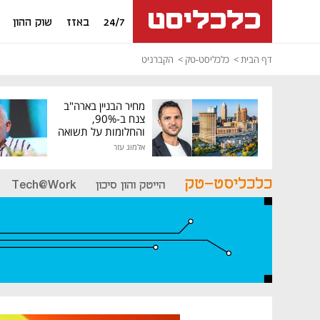
24/7
באזז
שוק ההון
דף הבית
כלכליסט-טק
הקברניט
מחיר הבניין בארה"ב
צנח ב-90%,
והחלומות על תשואה
גבוהה התנפצו
אלמוג עזר
כלכליסט-טק
הייטק והון סיכון
Tech@Work