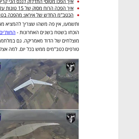
איך הפכו מטוסי התדלוק לנכס הכי קריט
איך הפכה הרוח מסוק של 15 טונות על הקרקע, אבל לא מכוניות סמוכות?
הכטב"מ החדש של איראן: מהפכה בטרו
הוכחו בשטח בשנים האחרונות - 
החות'ים
טורפים כטב"מים ממש בכל יום. למה אצלנ