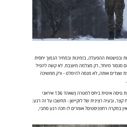
היתרון של רחפן שצד כטב"מים הוא בזריזות ובפשטות ההפעלה, בזמינות ובמחיר הנמוך יחסית 
לפתרונות אחרים; על רחפנים לרוב אין שום סנסור מיוחד, רק מצלמה מיוצבת. לא קשה להפיל 
כטב"מ מתאבד עם רחפן: המטרה לא יודעת שצדים אותה, לא מנסה להימלט - ורק ממשיכה 
נפתח בכרטיסייה חדשה
נפתח בכרטיסייה חדשה
 
המגבלות הגדולות של הרחפנים הן מהירות טיסה איטית ביחס למטרה (שאהד 136 איראני 
משייט בכ-200 קמ"ש, לפעמים יותר), טווח קצר, ובעיה רצינית של לוקיישן - תחשבו על זה רגע: 
מה עושים אם הכלי הפולש טס בנתיב בו אין במקרה רחפניסטים? אומרים לו חכה רגע סחבי, 