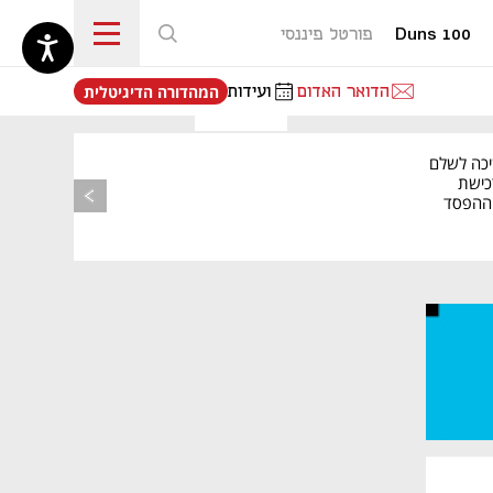
Duns 100
פורטל פיננסי
נפתח בכרטיסייה חדשה
הדואר האדום
ועידות
המהדורה הדיגיטלית
יכה לשלם
כישת
BASE: ההפסד
הרבעוני זינק ל-76