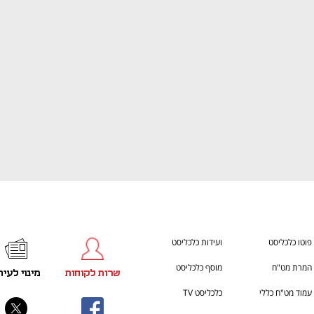
CTech – the gateway to Tech
הבית של ההייטק הישראל
פוטו כלכליסט
ועידות כלכליסט
המרת מט"ח
מוסף כלכליסט
שרות לקוחות
מינוי לעית
עמוד מט"ח כללי
כלכליסט TV