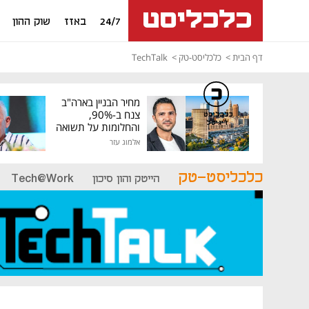
24/7
באזז
שוק ההון
דף הבית
כלכליסט-טק
TechTalk
מחיר הבניין בארה"ב
צנח ב-90%,
כלכליסט
דיגיטל
והחלומות על תשואה
גבוהה התנפצו
אלמוג עזר
כלכליסט-טק
הייטק והון סיכון
Tech@Work