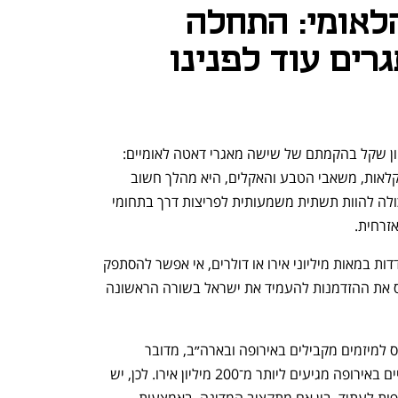
לאומי: התחלה
רים עוד לפנינו
החלטת ממשלת ישראל להשקיע 44 מיליון שקל בהקמתם של שישה מאגרי דאטה לאומיים: 
בתחומי הבריאות, החינוך, התחבורה, החקלאות, משאבי הטבע והאקלים, היא מהלך חשוב 
ומעודד. הנגשה של מידע איכותי ופתוח יכולה להוות תשתית משמעותית לפריצות דרך בתחומי 
זרחית.
אך בעולם שבו השקעות בתשתיות AI נמדדות במאות מיליוני אירו או דולרים, אי אפשר להסתפק 
בהצהרה. אם לא נבנה את זה נכון, נפספס את ההזדמנות להעמיד את ישראל בשורה הראשונה 
44 מיליון ש״ח הם התחלה נאה, אבל ביחס למיזמים מקבילים באירופה ובארה״ב, מדובר 
בתקציב ראשוני וצנוע. מיזמי דאטה לאומיים באירופה מגיעים ליותר מ־200 מיליון אירו. לכן, יש 