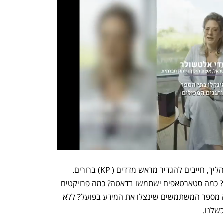
בנוסף, כדי שתהיה משמעות לתקציב ולתהליך, חייבים להגדיר מראש מדדים (KPI) ברורים. 
לדוגמה: כמה גופים ציבוריים ישתפו מידע? כמה סטארטאפים ישתמשו בדאטה? כמה פרויקטים 
מבוססי AI יפותחו על בסיס המאגרים? מה מספר המשתמשים שינצלו את המידע בפועל? ללא 
שלנו.