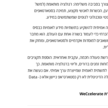
כדי שמידע יוכל להפוך למנוע צמיחה, יש צורך בסביבה משלימה: רגולציה מותאמת (למשל 
בנושא פרטיות, זכויות יוצרים ואבטחת מידע), הכשרות לאנשי מקצוע, תמיכה בסטארטאפים 
מצד אחד, הממשלה מאותתת כאן על כוונה אמיתית להשקיע בתשתיות מידע לאומיות כבסיס 
לעולם הבינה המלאכותית. זהו צעד נכון והכרחי כדי לעמוד בשורה אחת עם העולם. הוא מחבר 
את הפריפריה הדיגיטלית למרכז, מנגיש משאבים למוסדות אקדמיים ולסטארטאפים, ומחזק את 
ית.
מצד שני, כדי שזה לא יישאר על הנייר, נדרשת פעולה חכמה, עקבית ואחראית: הוספת תקציבים 
בפעימות קבועות, קביעת יעדים מדודים ולוחות זמנים ברורים, וליווי ברגולציה מותאמת. כך 
נבטיח שהמהלך יהפוך ממיזם בירוקרטי – לתשתית לאומית שמייצרת ערך אמיתי. אם נעשה את 
זה נכון, נוכל להיכנס לעידן הבא של הכלכלה הדיגיטלית לא רק כסטארט־אפ ניישן אלא כ-Data 
WeC