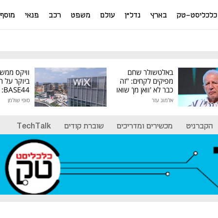
כלכליסט-טק
בארץ
נדל"ן
עולם
משפט
רכב
פנאי
מוסף
באלטשולר שחם
וויקס ממש
מפיקים לקחים: "זה
ביוקר על ר
כבר לא 'וואן מן' שואו
44
של גילעד"
אלמוג עזר
סופי שולמן
מיליון דולר
הקברניט
מכשירים ומדריכים
שוברת קודים
TechTalk