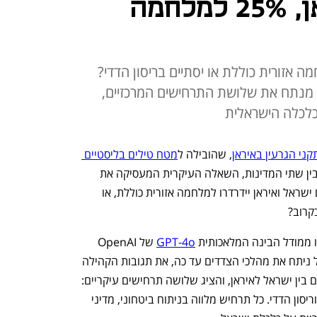
ממושך מול איראן, 25% למלחמה
 אזורית כוללת או יסתיים בריסון הדדי?
מודל הבינה המלאכותית GPT 4o מנתח את שלושת התרחישים המרכזיים,
כלכלה הישראלית
ני הגרעין באיראן
, שהובילה ל
מטח טילים בליסטיים 
 ולסבב תקיפות הדדי בין שתי המדינות, השאלה העיקרית המעסיקה את 
האזרחים היא מה יקרה מכאן והלאה: האם ישראל ואיראן יידרדרו למלחמה אזורית כוללת, או 
קרוב? 
ו ממודל הבינה המלאכותית 
GPT-4o
 של OpenAI 
לחזות כיצד צפוי העימות להתפתח. המודל ניתח את מהלכי הצדדים עד כה, את תגובות הקהילה 
הבינלאומית ואת דפוסי העימותים הקודמים בין ישראל לאיראן, והציג שלושה תרחישים עיקריים: 
הסלמה כוללת, עימות מתמשך אך מוגבל וריסון הדדי. כל תרחיש מלווה בניתוח ביטחוני, מדיני 