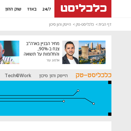
24/7
באזז
שוק ההון
דף הבית
כלכליסט-טק
הייטק והון סיכון
מחיר הבניין בארה"ב
צנח ב-90%,
והחלומות על תשואה
גבוהה התנפצו
אלמוג עזר
כלכליסט-טק
הייטק והון סיכון
Tech@Work