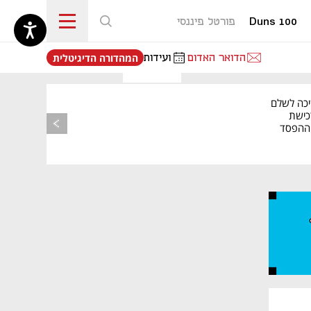
Duns 100
פורטל פיננסי
נפתח בכרטיסייה חדשה
הדואר האדום
ועידות
המהדורה הדיגיטלית
יכה לשלם
כישת
BASE: ההפסד
הרבעוני זינק ל-76