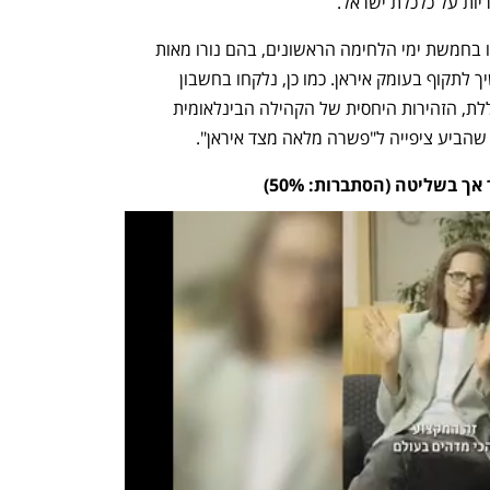
יות על כלכלת ישראל.
התחזית מבוססת על האירועים שהתרחשו בחמשת ימי הלחימה הראשונים, בהם נורו מאות 
טילים ורחפנים לעבר ישראל, וצה"ל המשיך לתקוף בעומק איראן. כמו כן, נלקחו בחשבון 
הימנעות חיזבאללה מפתיחה של חזית כוללת, הזהירות היחסית של הקהילה הבינלאומית 
שהביע ציפייה ל"פשרה מלאה מצד איראן".
 בשליטה (הסתברות: 50%)