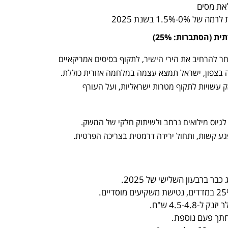
לאת מסים
1.5 בשנת 2025
(הסתברות: 25%)
זהו התרחיש הפסימי ביותר. אם איראן תבחר להרחיב את הירי הישיר, לתקוף בסיסים אמריקאיים 
או סעודיים, וחיזבאללה יפתח בחזית מלאה בצפון, ישראל תמצא עצמה במלחמה אזורית כוללת. 
בנוסף, המיליציות השיעיות בתימן ובעיראק עשויות לתקוף מטרות ישראליות, ועל העורף 
המודל מציין שבתרחיש זה תידרש ישראל לגיוס מילואים נרחב ולשיתוק חלקי של המשק. 
ע קשות, ותחול ירידה דרמטית בצריכה הפרטית.
4.5-4 ש"ח.
חתך פעם נוספת.