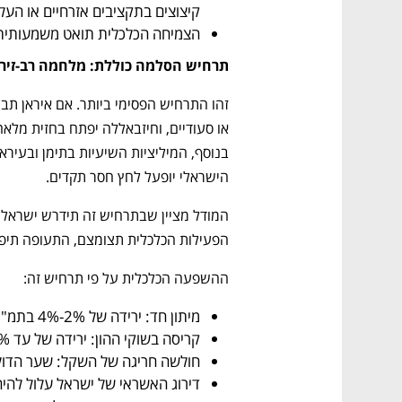
קיצוצים בתקציבים אזרחיים או הע
הצמיחה הכלכלית תואט משמעותית לרמה של 0%-%
תרחיש הסלמה כוללת: מלחמה רב-זירתית 
הישראלי יופעל לחץ חסר תקדים.
הפעילות הכלכלית תצומצם, התעופה תיפג
ההשפעה הכלכלית על פי תרחיש זה:
מיתון חד: ירידה של 2%-4% בתמ"ג כבר ברבעון השלישי של 2025.
קריסה בשוקי ההון: ירידה של עד 25% במדדים, נטישת משקיעים מוסדיים.
חולשה חריגה של השקל: שער הדולר יזנק ל-.8
דירוג האשראי של ישראל עלול להי