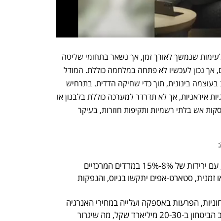
לפי המודל, הסבירות הגבוהה ביותר היא לעימות שנמשך לאורך זמן, אך נשאר בתחומי שליטה 
מסוימים. איראן כבר הגיבה ישירות בטילים, אך נכון לעכשיו לא פתחה במלחמה כוללת. המודל 
מעריך כי היא תמשיך ותשמור את העימות בעוצמה בינונית, תוך כדי שחיקה הדדית. בתרחיש 
זה, ישראל תמשיך לתקוף מטרות אסטרטגיות איראניות, אך לא תדרדר למערכה כוללת בלבנון או 
בעיראק. הלחימה תתבצע בגלים, עם הפסקות אש בלתי רשמיות ותקיפות חוזרות, בעיקר 
-15% במדדים המרכזיים
ההייטק ייפגע: השקעות זרות יוקפאו זמנית, סטארט-אפים יתקשו בגיוס, והנפקות 
וניות, הפרעות באספקה ועלייה במחירי האנרגיה
הממשלה תידרש להגדיל את תקציב הביטחון ב-20-30 מיליארד שקל, מה שיגרור 