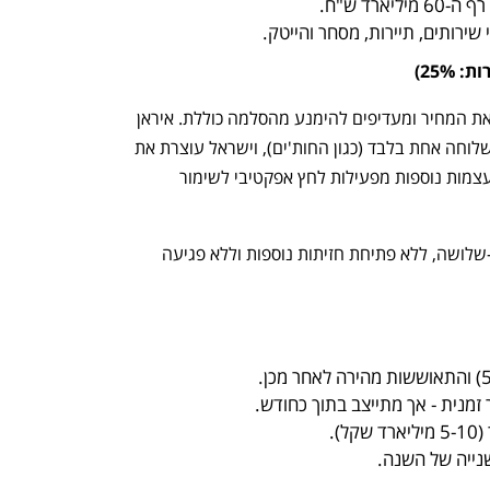
רד ש"ח.
ירותים, תיירות, מסחר והייטק.
25%)
בתרחיש האופטימי, שני הצדדים מבינים את המחיר ומעדיפים להימנע מהסלמה כוללת. איראן 
מסתפקת בירי סימבולי נוסף או בהפעלת שלוחה אחת בלבד (כגון החות'ים), וישראל עוצרת את 
התקיפות הישירות באיראן. ארה"ב, סין ומעצמות נוספות מפעילות לחץ אפקטיבי לשימור 
במצב כזה, העימות מתפוגג תוך שבועיים-שלושה, ללא פתיחת חזיתות נוספות וללא פגיעה 
נפתח בכרטיסייה חדשה
נפתח בכרטיסייה חדשה
מנית - אך מתייצב בתוך כחודש.
).
ייה של השנה.