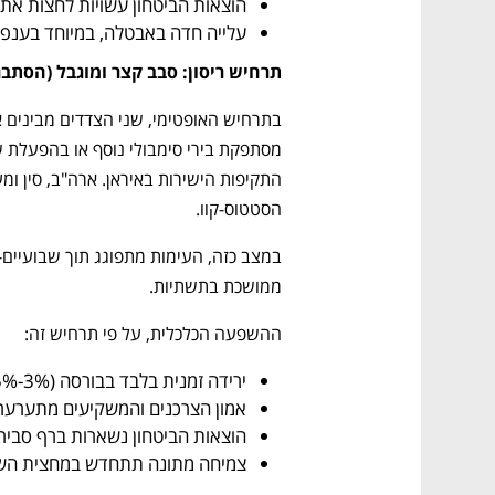
הוצאות הביטחון עשויות לחצות את רף ה-60 מיליא
עלייה חדה באבטלה, במיוחד בענפי ש
תרחיש ריסון: סבב קצר ומוגבל (הסתברות: 
הסטטוס-קוו.
ממושכת בתשתיות.
נפתח בכרטיסייה חדשה
נפתח בכרטיסייה חדשה
נפתח בכרטיסייה חדשה
נפתח בכרטיסייה חדשה
ההשפעה הכלכלית, על פי תרחיש זה:
ירידה זמנית בלבד בבורסה (3%-5%) והתאוששות מהירה לאחר מכן.
אמון הצרכנים והמשקיעים מתערער ז
הוצאות הביטחון נשארות ברף סביר (5-10 מיליארד שקל
צמיחה מתונה תתחדש במחצית השנ