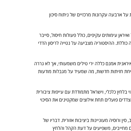
ענף במתח גבוה
מדברים כלכלה, עסקים ומה שב
ההסתברויות שניתנו לכל תרחיש מבוססות על ארבעה עקרונות מרכזיים של ניתוח סיכון 
1. דפוסי עבר: לאורך השנים ניהלו ישראל ואיראן עימותים עקיפים, כולל פעולות חיסול, סייבר 
ותקיפות אוויריות, אך לרוב נמנעו ממלחמה כוללת. ההיסטוריה מצביעה על נטייה לריסון הדדי 
2. דינמיקת השטח הנוכחית: המתקפה האיראנית אמנם כללה ירי טילים משמעותי, אך לא גררה 
תגובה בהיקף מלא מצד חיזבאללה או פתיחת חזיתות חדשות, מה שמעיד על מגבלות מודעות 
3. שיקולים פנימיים: המשטר האיראני מצוי בלחץ כלכלי, וישראל מתמודדת עם עייפות ציבורית 
וחוסר תמיכה במערכה ארוכת טווח. שני הצדדים פועלים תחת אילוצים שמקטינים את הסיכוי 
4.	הקשר בינלאומי: מעצמות כמו ארה"ב, סין ורוסיה מעוניינות ביציבות אזורית. דבריו של 
טראמפ על פשרה מצד איראן, גם אם אינם מחייבים, משפיעים על דעת הקהל והלחץ 