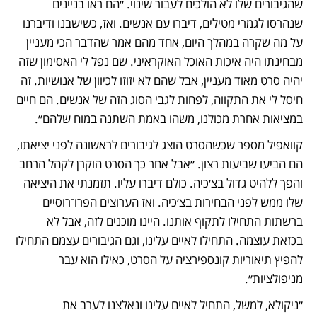
שהגיבורים שלו לא הולכים לעבור שינוי. ״הם ראו בניינים 
שנהרסו לגמרי מטילים, דיברו עם אנשים. ואז, כשישבנו ודיברנו 
על מה שקרה במהלך היום, אחד מהם אמר שהדבר הכי מעניין 
מבחינתו היה איכות האוכל האוקראיני. שם נפל לי האסימון שזה 
יהיה סרט מאוד מעניין, אבל שהם לא יזוזו לכיוון של אנושיות. זה 
חיסל לי את התקווה, לפחות לגבי הסוג הזה של אנשים. הם חיים 
במציאות אחרת מכולנו, משהו באמת השתנה במוח שלהם״.
קוואפיל מספר שכשהסרט הוצג לגיבורים לראשונה לפני יציאתו, 
הם הביעו שביעות רצון. ״אבל אחר כך הסרט הוקרן לקהל הרחב 
והפך ללהיט גדול בצ׳כיה. כולם דיברו עליו. תזמנתי את היציאה 
שלו ממש לפני הבחירות בצ׳כיה. ואז הערוצים הפרו־רוסיים 
ברשתות התחילו לתקוף אותנו. היינו מוכנים לזה, אבל לא 
בכזאת עוצמה. התחילו לאיים עלינו, וגם הגיבורים עצמם התחילו 
להפיץ תיאוריות קונספירציה על הסרט, כאילו הוא עבר 
מניפולציות״.
״ניקולא, למשל, התחיל לאיים עלינו ונאלצנו לערב את 