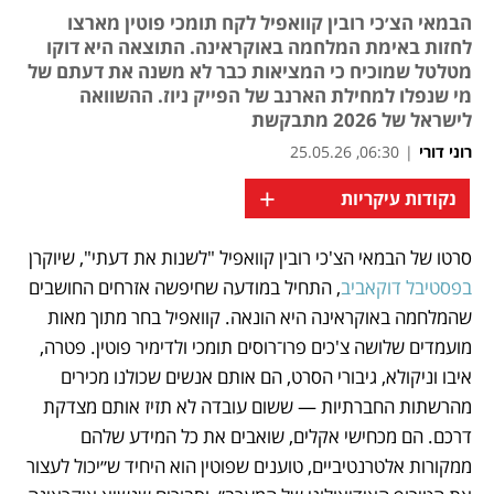
הבמאי הצ׳כי רובין קוואפיל לקח תומכי פוטין מארצו
לחזות באימת המלחמה באוקראינה. התוצאה היא דוקו
מטלטל שמוכיח כי המציאות כבר לא משנה את דעתם של
מי שנפלו למחילת הארנב של הפייק ניוז. ההשוואה
לישראל של 2026 מתבקשת
רוני דורי
|
06:30, 25.05.26
+
נקודות עיקריות
סרטו של הבמאי הצ'כי רובין קוואפיל "לשנות את דעתי", שיוקרן 
נפתח בכרטיסייה חדשה
בפסטיבל דוקאביב
, התחיל במודעה שחיפשה אזרחים החושבים 
שהמלחמה באוקראינה היא הונאה. קוואפיל בחר מתוך מאות 
מועמדים שלושה צ'כים פרו־רוסים תומכי ולדימיר פוטין. פטרה, 
איבו וניקולא, גיבורי הסרט, הם אותם אנשים שכולנו מכירים 
מהרשתות החברתיות — ששום עובדה לא תזיז אותם מצדקת 
דרכם. הם מכחישי אקלים, שואבים את כל המידע שלהם 
ממקורות אלטרנטיביים, טוענים שפוטין הוא היחיד ש״יכול לעצור 