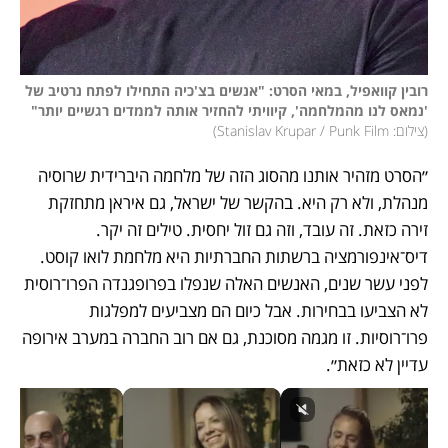
רובין קוואפיל, במאי הסרט: "אנשים בצ'כיה התחילו לפתח נרטיב של 
'נמאס לנו מהמלחמה', קיוויתי להחזיר אותה לממדים רגשיים יותר"
(
צילום: Stanislav Krupar / Punk Film
)
״הסרט מזהיר אותנו מהסוג הזה של מלחמה היברידית שרוסיה 
מנהלת, ולא רק היא. בהקשר של ישראל, גם איראן מתחזקת 
זירה כזאת. זה עובד, וזה גם זול יחסית. טילים זה יקר. 
דיס־אינפורמציה ברשתות החברתיות היא מלחמת לואו קוסט. 
לפני עשר שנים, האנשים האלה שנפלו בפרופגנדה הפרו־רוסית 
לא הצביעו בבחירות. אבל כיום הם מצביעים למפלגות 
פרו־רוסיות. זו מגמה מסוכנת, גם אם רוב החברה במערב אירופה 
עדיין לא כזאת״.