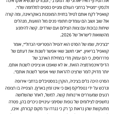
את הטירוף האידיאולוגי של המערב״, וסבורים שנשיא אוקראינה 
זלנסקי ״מטייל ברחבי העולם ומגייס כספים למלחמה שלו״. 
קוואפיל לקח אותם לטיול בחזית המופגזת באוקראינה, ומה קורה 
אז? שוב ושוב הם עומדים חתומי פנים מול הזוועות, מנהלים 
שיחות נבוכות עם צוות הצילום ועם שורדים. קשה להימנע 
מהשוואות לישראל של 2026.
״בצ׳כית, שמו של הסרט הוא ׳הטיול הפטריוטי הגדול׳״, אומר 
קוואפיל בריאיון. ״אני חושב שאי אפשר לשנות את דעתם של 
פרו־רוסים, כי הם עמוק מדי במחילת הארנב של 
הדיס־אינפורמציה הזאת. אז לא שאפנו או ציפינו לשנות אותם. 
יותר מדויק לומר שרצינו להראות שאי אפשר לשנות אותם״.
הסרט היכה גלים בצ׳כיה, הוקרן בפסטיבלים ברחבי אירופה 
ונרכש על ידי נטפליקס (אם כי אינו זמין בארץ). הצפייה בו רצופה 
רגעים שמעוררים אי־נוחות קשה. למשל, לאחר שהשלושה 
נחשפים לצילומים של גופות שסימני עינויים ניכרים בהן, פטרה 
מתעקשת שהן נראות כך רק כי נגררו עד מקום קבורתן. איבו, 