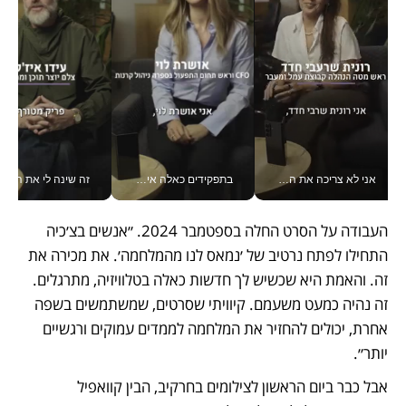
אני לא צריכה את המשרד: רונית שרעבי-חדד מנהלת ארגון של 30000 עובדים מכל מקום_v
בתפקידים כאלה אי אפשר לחכות: אושרת לוי מניעה השקעות ענק מהטלפון_v
זה שינה לי את החיים: 
העבודה על הסרט החלה בספטמבר 2024. ״אנשים בצ׳כיה 
התחילו לפתח נרטיב של ׳נמאס לנו מהמלחמה׳. את מכירה את 
זה. והאמת היא שכשיש לך חדשות כאלה בטלוויזיה, מתרגלים. 
זה נהיה כמעט משעמם. קיוויתי שסרטים, שמשתמשים בשפה 
אחרת, יכולים להחזיר את המלחמה לממדים עמוקים ורגשיים 
יותר״.
אבל כבר ביום הראשון לצילומים בחרקיב, הבין קוואפיל 