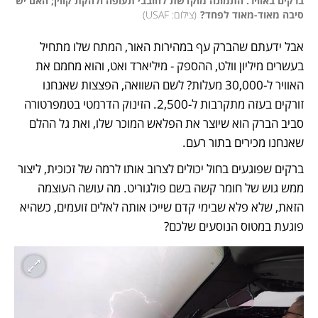
ברקים באוויר. התמונה מוקדשת לחובבי תעופה ולהקת קווין; האם יש 
סיבה מאוד-מאוד לפחד?
(
צילום: USAF
)
אבל ידעתם שהברק עף במהירות האור, המתח שלו מתחיל 
בעשרים מיליון וולט, ההספק - מיליארד ואט, והוא מחמם את 
האוויר ל-30,000 מעלות? לשם השוואה, הפצצות שאנחנו 
זורקים בעזה מתקרבות ל-2,500. הזינוק הדרמטי בטמפרטורה 
סביב הברק הוא שיוצר את הפלאש המוכר שלו, ואת גל ההלם 
שאנחנו מכירים בתור רעם. 
ברקים שפוגעים בחול יכולים לצרוב אותו לרמה של זכוכית, ליצור 
ממש גוש של חומר קשה בשם פולגוריט. מה עושה העוצמה 
הזאת, שלא פלא שבימי קדם שייכו אותה לאלים זועמים, כשהיא 
פוגעת במטוס הנוסעים שלכם? 