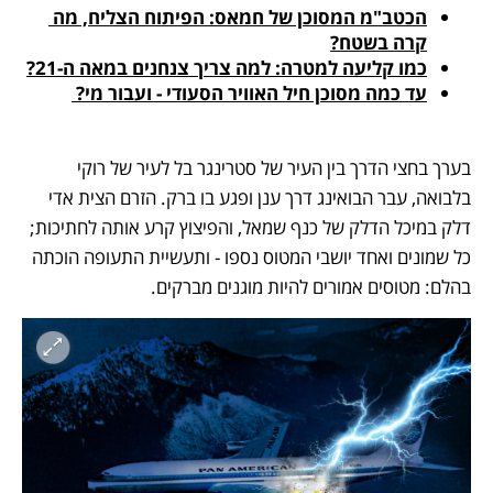
הכטב"מ המסוכן של חמאס: הפיתוח הצליח, מה 
קרה בשטח?
כמו קליעה למטרה: למה צריך צנחנים במאה ה-21?
עד כמה מסוכן חיל האוויר הסעודי - ועבור מי? 
בערך בחצי הדרך בין העיר של סטרינגר בל לעיר של רוקי 
בלבואה, עבר הבואינג דרך ענן ופגע בו ברק. הזרם הצית אדי 
דלק במיכל הדלק של כנף שמאל, והפיצוץ קרע אותה לחתיכות; 
כל שמונים ואחד יושבי המטוס נספו - ותעשיית התעופה הוכתה 
בהלם: מטוסים אמורים להיות מוגנים מברקים.  