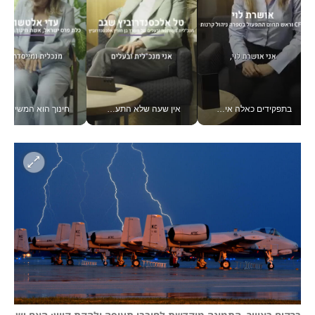
בתפקידים כאלה אי אפשר לחכות: אושרת לוי מניעה השקעות ענק מהטלפון_v
אין שעה שלא התעסקתי במשבר - טל אלכסנדרוביץ’ שגב מנהלת משברים תקשורתיים מכל מקום עם ה- Galaxy Z Fold8 Ultra שלה_v
חינוך הוא המשישמה של החיים שלי - V