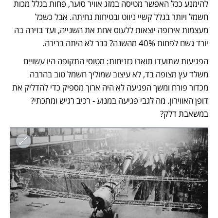
להימנע ככל האפשר מטיסה במזג אוויר סוער, פחות בגלל מכות 
חשמל ויותר בגלל קשיי ניווט ובטיחות נחיתה. אבל כשכל 
מעצמות אירופה יוצאות ללעוס אחת את השנייה, ועד בזירה בה 
יורד גשם לפחות 40% מהשנה? כבר לא היתה ברירה. 
הפגיעות שתועדו תוארו כזניחות: מטוסי התקופה היו עשויים 
משלד עץ מצופה בד, לא עיצוב שמוליך חשמל טוב בהרבה 
מכדור פורח ומשך הפגיעה לא היה ארוך מספיק כדי להדליק את 
דופן האווירון. מה לגבי פגיעה במנוע - רכיב רגיש ומתכתי? 
במשאבת דלק? 