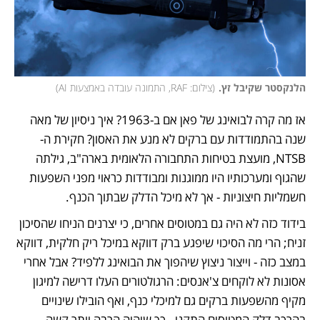
הלנקסטר שקיבל זץ.
(
צילום: RAF, התמונה עובדה באמצעות AI
)
אז מה קרה לבואינג של פאן אם ב-1963? איך ניסיון של מאה 
שנה בהתמודדות עם ברקים לא מנע את האסון? חקירת ה-
NTSB, מועצת בטיחות התחבורה הלאומית בארה"ב, גילתה 
שהגוף ומערכותיו היו ממוגנות ומבודדות כראוי מפני השפעות 
חשמליות חיצוניות - אך לא מיכל הדלק שבתוך הכנף. 
בידוד כזה לא היה גם במטוסים אחרים, כי יצרנים הניחו שהסיכון 
זניח; הרי מה הסיכוי שיפגע ברק דווקא במיכל ריק חלקית, דווקא 
במצב כזה - וייצור ניצוץ שיהפוך את הבואינג ללפיד? אבל אחרי 
אסונות לא לוקחים צ'אנסים: הרגולטורים העלו דרישה למיגון 
מקיף מהשפעות ברקים גם למיכלי כנף, ואף הובילו שינויים 
בהרכב דלק המטוסים התקני - כך שיהיה הרבה יותר קשה 