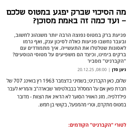
מה הסיכוי שברק יפגע במטוס שלכם
- ועד כמה זה באמת מסוכן?
פגיעת ברק במטוס נפוצה הרבה יותר משנהוג לחשוב,
ובעבר נחשבו פגיעות כאלה לסיכון ענק, ואף גרמו
לאסונות שטלטלו את התעשייה. איך מתמודדים עם
ברקים בימינו, וכיצד הם משפיעים על מטוסי הנוסעים?
"הקברניט" מסביר
ניצן סדן
|
08:00, 20.12.25
שלום, כאן הקברניט; בשמיני בדצמבר 1963 רץ בואינג 707 של 
נפתח בכרטיסייה חדשה
נפתח בכרטיסייה חדשה
נפתח בכרטיסייה חדשה
חברת פאן אם על המסלול בבבולטימור שבארה"ב והמריא לעבר 
פילדלפיה. מזג האוויר הסוער לא הדאיג את הצוות - מדובר 
במטוס מתקדם, וטרי מהמפעל, בקושי בן חמש. 
לטורי "הקברניט" הקודמים: