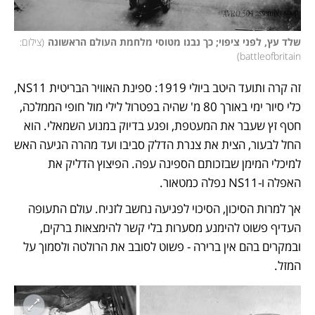
שלד עץ, לפני ציפוי; כך נבנו מטוסי מלחמת העולם הראשונה
(
צילום: 
)
battleofbritain
זה קרה ותועד היטב ביולי 1919: ספינת האוויר הבריטית NS11, 
כלי סיור ימי באורך 80 מ' שהיה בפטרול לילי מול חופי הממלכה, 
חטף זץ שעבר את המעטפת, ופגע בדיוק במנוע השמאלי. הוא 
החל לבעור, הצית את צנרת הדלק סביבו ועד מהרה הגיעה האש 
למיכלי המימן שבזכותם הספינה עפה. הפיצוץ הדליק את 
האפלה ו-NS11 נפלה כמטאור. 
אך למרות הסיכון, הסיכוי לפגיעה נחשב לזניח. עולם התעופה 
העדיף פשוט להימנע מסערות בלי קשר להימצאות ברקים, 
ובמקרים בהם אין ברירה - פשוט לסובב את הרולטה ולסמוך על 
המזל. 