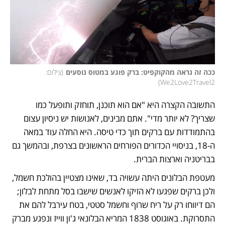
ככה זה נראה מהקוקפיט: ברק פוגע במטוס נוסעים
(
צילום: 
)
We2Love2Travel2
התשובה הקצרה היא "אם הוא תוכנן, תוחזק ותופעל כמו 
שצריך? לא יותר מדי". אתם מבינים, לאנושות יש ניסיון עצום 
בהתמודדות עם ברקים תוך כדי טיסה. היא החלה עוד במאה 
ה-18, בניסויי הכדורים הפורחים הראשונים בצרפת, ובהמשך גם 
בבריטניה וארצות הברית. 
מעטפת הבלונים היתה עשויה בד, שאינו מצטיין בהולכת חשמל, 
ולכן ברקים שפגעו לא הזיקו לאנשים שישבו בסל מתחת לבלון; 
הם דיווחו רק על ריח שרוף וחשמל סטטי, בטח עירבל להם את 
התסרוקת. באוגוסט 1838 המריא הבלונאי ג'ון ווייז ונפגע מברק 