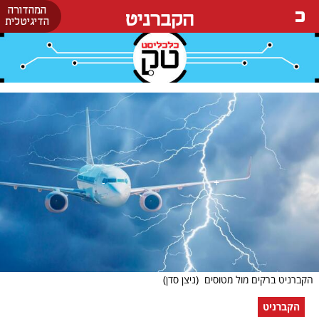
המהדורה
הקברניט
הדיגיטלית
הקברניט ברקים מול מטוסים
(ניצן סדן)
הקברניט