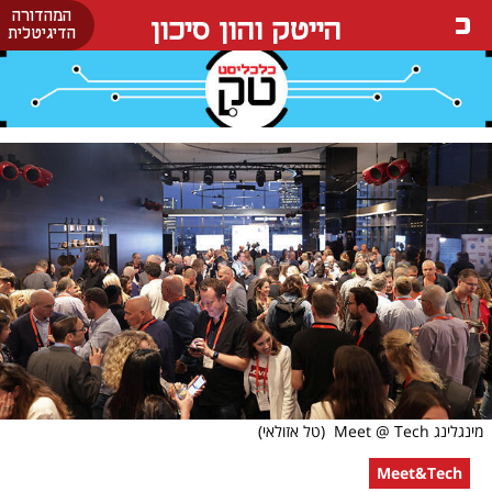
המהדורה
הייטק והון סיכון
הדיגיטלית
מינגלינג Meet @ Tech
(טל אזולאי)
Meet&Tech