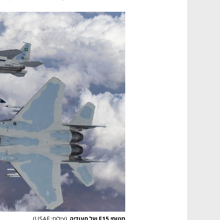
מטוסי F15 של סעודיה
(
צילום: USAF
)