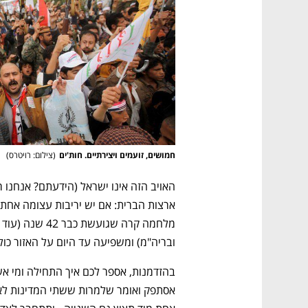
CTech – the
הבית של ההייטק הישראלי
חמושים, זועמים ויצירתיים. חות'ים
(
צילום: רויטרס
)
ובריה"מ) ומשפיעה עד היום על האזור כולו