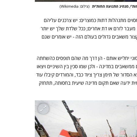
ת'י, מנהיג התנועה החות'ית 
(
צילום: Wikimedia
)
מה יש לשיעים נגד הסונים? ובכן, במובן מסוים מתנהלות דתות כמוצרים: יש צרכנים עליהם 
מתחרים אנשי המכירות, בשאיפה לצמצם מעבר לזרם או דת אחרים; ככל שלדת שלך יש יותר 
תומכים כך יגבר כוחה במדינה, והמנצח יקצור משאבים גדולים בעולם הזה - יש אומרים שגם 
החות'ים בתימן פשוט חששו שהשלטון הסוני יחליש אותם - הן דרך מה שהם תופסים כהשחתה 
אידיאולוגית ורוחנית והן בשל ניתוק שלהם ממשאבים במדינה - ולכן שמו סכין בין השיניים ויצאו 
לקרב. בשביל מלחמה מתמשכת מול הצבא הסדור של תימן צריך ציוד כבד, והמורדים קיבלו עוד 
ועוד מהדוד באיראן; הרפובליקה האיסלאמית ידעה שאם תקום מדינה שיעית בחסותה, תתחזק 
נפתח בכרטיסייה חדשה
נפתח בכרטיסייה חדשה