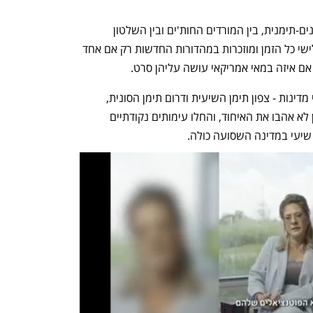
קל לטעות ולחשוב שזו מלחמת אזרחים פנים-תימנית, בין המורדים החות'ים ובין השלטון 
המרכזי, כמו אלו שמתרחשות בעולם השלישי כל הזמן ומוזכרות במהדורות החדשות רק אם אחד 
אם איזה במאי אמריקאי עושה עליהן סרט. 
מה מקור הסכסוך? תימן היתה במקור שתי מדינות - צפון תימן השיעית ודרום תימן הסונית, 
שהתאחדו ב-1990. קבוצות שיעיות בצפון לא אהבו את האיחוד, והחלו עימותים נקודתיים 