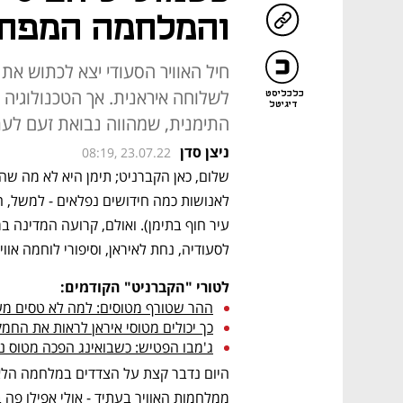
והמלחמה המפחי
חיל האוויר הסעודי יצא לכתוש את
לשלוחה איראנית. אך הטכנולוגיה 
כלכליסט
דיגיטל
התימנית, שמהווה נבואת זעם לעת
ניצן סדן
08:19, 23.07.22
לסעודיה, נחת לאיראן, וסיפורי לוחמה אווי
לטורי "הקברניט" הקודמים:
ההר שטורף מטוסים: למה לא טסים מע
כך יכולים מטוסי איראן לראות את החמ
ג'מבו הפטיש: כשבואינג הפכה מטוס נו
ממלחמות האוויר בעתיד - אולי אפילו פה 