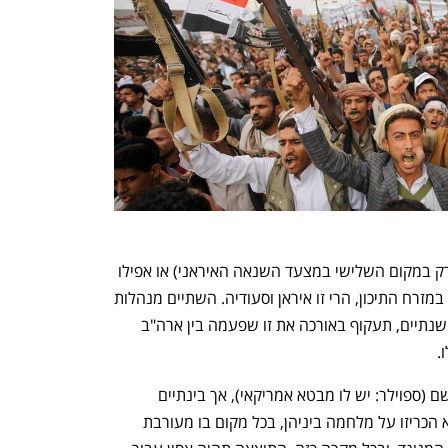
ענף במתח גבוה
מדברים כלכלה, עסקים ומה שב
האויב הזה אינו ישראל (הידעתם? אנחנו רק במקום השלישי במצעד השנאה האיראני) או אפילו 
ארצות הברית: אם יש יריבות עצומה אחת במזרח התיכון, הרי זו איראן וסעודיה. השתיים מנהלות 
מלחמה קרה שגועשת כבר 42 שנה (עוד שנתיים, תעקוף באורכה את זו שפעמה בין ארה"ב 
. 
בהזדמנות, אספר לכם איך התחילה ומי אשם (ספוילר: יש לו מבטא אמריקאי), אך בינתיים 
אסתפק ואומר שלמרות ששתי המדינות לא הכריזו על מלחמה ביניהן, בכל מקום בו מעורבת 