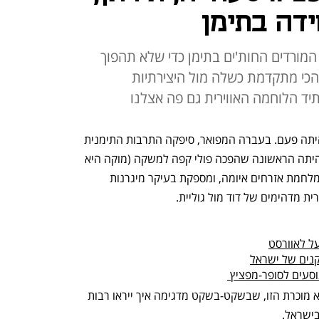
דה בתימן
 המורדים החות'ים בתימן כדי שלא תהפוך
הכי מתקדמת כשלה מול היצירתיות
יד הלוחמה האווירית גם פה אצלנו
שלום, כאן הקברניט; תימן היא לא מה שהיתה פעם. בעברה המפואר, סיפקה התרבות התימנית 
לאנושות כמה חידושים נפלאים - למשל, היתה הראשונה שהפכה פולי קפה למשקה (מוקה היא 
עיר חוף בתימן). ואולם, קרועה המדינה במלחמת אזרחים איומה, ומספקת בעיקר מיגרנות 
רית מדהימים של דוד מול גוליית. 
ל לאוורסט
קנים של ישראל
סעים לסופר-מפציץ 
היום נדבר קצת על הצדדים במלחמה הלא מוכרת הזו, שבשקט-בשקט מדגימה איך ייראו רבות 
בישראל. 