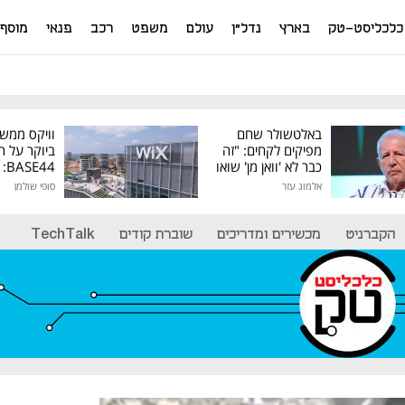
כלכליסט-טק
בארץ
נדל"ן
עולם
משפט
רכב
פנאי
מוסף
באלטשולר שחם
וויקס ממש
מפיקים לקחים: "זה
ביוקר על ר
כבר לא 'וואן מן' שואו
44
של גילעד"
אלמוג עזר
סופי שולמן
מיליון דולר
הקברניט
מכשירים ומדריכים
שוברת קודים
TechTalk