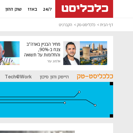
24/7
באזז
שוק ההון
דף הבית
כלכליסט-טק
הקברניט
מחיר הבניין בארה"ב
צנח ב-90%,
והחלומות על תשואה
גבוהה התנפצו
אלמוג עזר
כלכליסט-טק
הייטק והון סיכון
Tech@Work