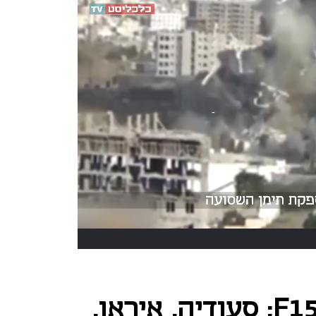
כשמזל"ט הביס F15: סעודיה, איראן,