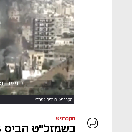
HD
הקברניט חות'ים כטב"מ
הקברניט