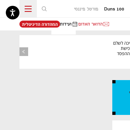
Duns 100
פורטל פיננסי
נפתח בכרטיסייה חדשה
הדואר האדום
ועידות
המהדורה הדיגיטלית
יכה לשלם
כישת
BASE: ההפסד
הרבעוני זינק ל-76