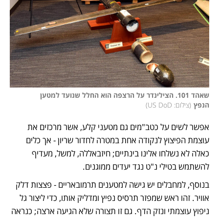
שאהד 101. הצילינדר על הרצפה הוא החלל שנועד למטען 
הנפץ
(
צילום: US DoD
)
אפשר לשים על כטב"מים גם מטעני קלע, אשר מרכזים את 
עוצמת הפיצוץ לנקודה אחת במטרה לחדור שריון - אך כלים 
כאלה לא נשלחו אלינו בינתיים; חיזבאללה, למשל, מעדיף 
להשתמש בטילי נ"ט נגד יעדים ממוגנים. 
בנוסף, למחבלים יש גישה למטענים תרמובאריים - פצצות דלק 
אוויר. זהו ראש שמפזר תרסיס נפיץ ומדליק אותו, כדי ליצור גל 
ניפוץ עוצמתי ונזק הדף. גם זו תצורה שלא הגיעה ארצה; כנראה 