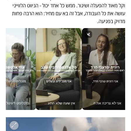
וקל מאוד להפעלה ושיגור. ממש כל אחד יכול - הניווט הלווייני 
עושה את כל העבודה, אבל זה בא עם מחיר: הוא הרבה פחות 
מדויק בפגיעה. 
אין שעה שלא התעסקתי במשבר - טל אלכסנדרוביץ’ שגב מנהלת משברים תקשורתיים מכל מקום עם ה- Galaxy Z Fold8 Ultra שלה_v
כלכליסט דיגיטל "חינוך הוא המשימה של החיים שלי"_v