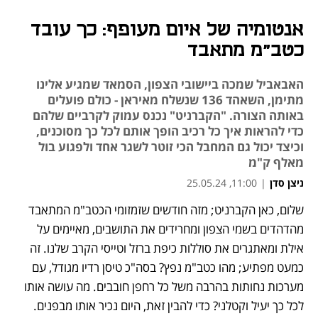
אנטומיה של איום מעופף: כך עובד
כטב"מ מתאבד
האבאביל שמכה ביישובי הצפון, הסמאד שמגיע אלינו
מתימן, השאהד 136 שנשלח מאיראן - כולם פועלים
באותה הצורה. "הקברניט" נכנס עמוק לקרביים שלהם
כדי להראות איך כל רכיב הופך אותם לכל כך מסוכנים,
וכיצד יכול גם המחבל הכי זוטר לשגר אחד ולפגוע בול
מאלף ק"מ
ניצן סדן
|
11:00, 25.05.24
שלום, כאן הקברניט; מזה חודשים שזמזומי הכטב"מ המתאבד 
נפתח בכרטיסייה חדשה
נפתח בכרטיסייה חדשה
נפתח בכרטיסייה חדשה
מהדהדים בשמי הצפון ומחרידים את התושבים, מאיימים על 
אילת ומאתגרים את סוללות כיפת ברזל וטייסי הקרב שלנו. זה 
כמעט מפתיע; מהו כטב"מ נפץ? בסה"כ טיסן רדיו מגודל, עם 
מערכות נחותות בהרבה משל כל רחפן חובבים. מה עושה אותו 
לכל כך יעיל וקטלני? כדי להבין זאת, היום נכיר אותו מבפנים. 