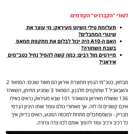
לטורי "הקברניט" הקודמים:
תעלומת טילי השיוט מעיראק: מי עוצר את 
שיגורי המחבלים?
האם ה-A10 היה יכול לבלום את מתקפת חמאס 
בשבת השחורה?
מיירטים מול רבים: כמה קשה להפיל נחיל כטב"מים 
איראני?
מבחוץ, כטב"מי הנפץ מתוצרת איראן הם מאוד שונים: הסמאד 2 
והאבאביל T שתוקפים מלבנון, הסמאד 3 שמגיע מתימן, השאהד 
136 ששולח מאיראן והשאהד 101 שבא מעיראק נראים כאילו 
אינם קשורים זה לזה. אך מאחורי כולם עומד אותו היגיון הנדסי 
מבריק - וכשמסתכלים מתחת למכסה המנוע, רואים בדיוק איך 
כל רכיב ורכיב עוזר להפוך אותם לכזו צרה צרורה.   