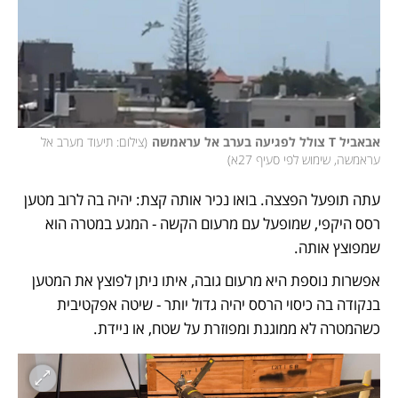
אבאביל T צולל לפגיעה בערב אל עראמשה
(
צילום: תיעוד מערב אל 
עראמשה, שימוש לפי סעיף 27א
)
עתה תופעל הפצצה. בואו נכיר אותה קצת: יהיה בה לרוב מטען 
רסס היקפי, שמופעל עם מרעום הקשה - המגע במטרה הוא 
שמפוצץ אותה. 
אפשרות נוספת היא מרעום גובה, איתו ניתן לפוצץ את המטען 
בנקודה בה כיסוי הרסס יהיה גדול יותר - שיטה אפקטיבית 
כשהמטרה לא ממוגנת ומפוזרת על שטח, או ניידת. 