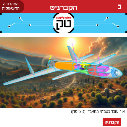
המהדורה
הקברניט
הדיגיטלית
איך עובד כטב"מ מתאבד
(ניצן סדן)
הקברניט