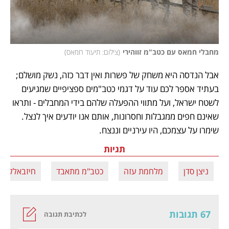
מחבלי חמאס עם כטב"מ זווהירי
(
צילום: תיעוד חמאס
)
אבל הנדסה היא משחק של פשרות ואין דבר כזה, נשק מושלם; 
בעתיד אספר לכם עוד על דגמי כטב"מים ספציפיים שמגיעים 
לשטח ישראל, ועל מתווי ההפעלה שלהם בידי המחבלים - ותראו 
שאינם חפים ממגבלות וחסרונות, אותם אנו יודעים איך לנצל. 
שימרו על עצמכם, היו עירניים וננצח.
תגיות
ניצן סדן
מלחמת עזה
כטב"מ מתאבד
חיזבאללה
67 תגובות
לכתיבת תגובה