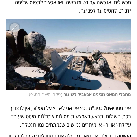
מכשולים, או כשהיעד בטווח ראיה. ואז אפשר לתפוס שליטה 
ידנית, ולהטיס עד לפגיעה. 
מחבלי חמאס מכינים אבאביל לשיגור
(
צילום: תיעוד חמאס
)
איך ממריאים? כטב"מ נפץ איראני לא רץ על מסלול, אין לו צורך 
בכך. השילוח יתבצע באמצעות מסילות שכוללות מעוט שעובד 
על לחץ אוויר - או מיתרים גמישים שנמתחים כמו רוגטקה. 
השיטה הזו זולה, אך מאוד מגבילה את המחבלים: המסילות לרוב 