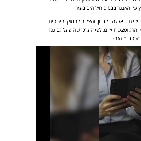
בחודשים האחרונים הופעל הכלי הזה גם בידי חיזבאללה בלבנון, והצליח לחמוק מיירוטים 
במקרים רבים. ב-11 ביולי פגע באזור כברי, הרג ופצע חיילים. לפי הערכות, הופעל גם נגד 
 הכטב"מ הזה?