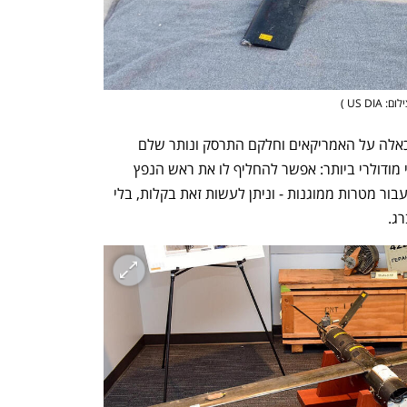
ענף במתח גבוה
מדברים כלכלה, עסקים ומה שב
ום: US DIA 
)
מיליציות שיעיות המשיכו לשגר שאהדים כאלה על האמריקאים וחלקם התרסק ונותר שלם 
יחסית. כך למדו האמריקאים שמדובר בכלי מודולרי ביותר: אפשר להחליף לו את ראש הנפץ 
ממטען רסס סטנדרטי למטען חודר שריון עבור מטרות ממוגנות - וניתן לעשות זאת בקלות, בלי 
ג. 