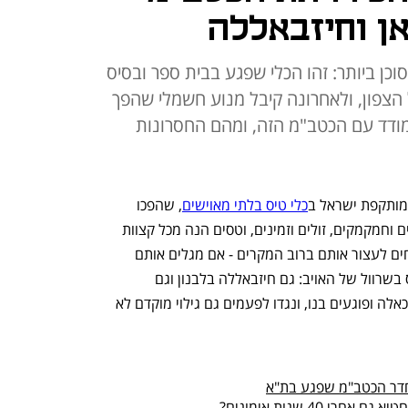
ן וחיזבאללה
10 והוא קטן ומסוכן ביותר: זהו הכלי שפגע בבית ספר ובסיס
 הצפון, ולאחרונה קיבל מנוע חשמלי שהפך
נתמודד עם הכטב"מ הזה, ומהם החסרונות
מותקפת ישראל ב
כלי טיס בלתי מאוישים
, שהפכו 
לאיום הכי מסובך ובעייתי ליירוט. הם קטנים וחמקמקים, זולים וזמינים, וטסים הנה מכל קצוות 
המזרח התיכון. אנחנו מתקשים, אך מצליחים לעצור אותם ברוב המקרים - אם מגלים אותם 
בזמן. אבל יש כטב"מ נפץ אחד שהוא האס בשרוול של האויב: גם חיזבאללה בלבנון וגם 
המיליציות השיעיות בעיראק וסוריה יורים כאלה ופוגעים בנו, ונגדו לפעמים גם גילוי מוקדם לא 
 חדר הכטב"מ שפגע בת"א
 40 שנות אימונים?