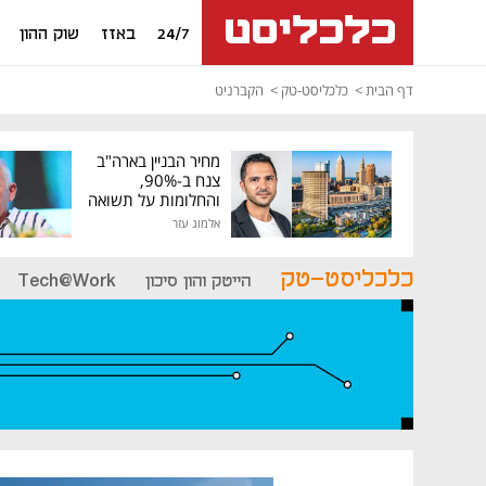
24/7
באזז
שוק ההון
דף הבית
כלכליסט-טק
הקברניט
מחיר הבניין בארה"ב
צנח ב-90%,
והחלומות על תשואה
גבוהה התנפצו
אלמוג עזר
כלכליסט-טק
הייטק והון סיכון
Tech@Work