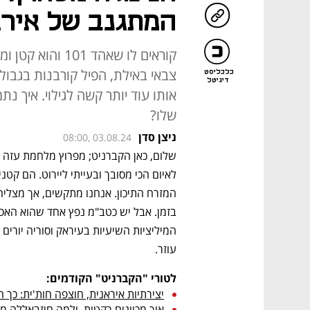
המתגנב של אירא
קוראים לו שאהד 1
צבאי באילת, הפיל קורבנות בגבול
כלכליסט
דיגיטל
אותו עוד יותר קשה לגילוי. איך 
שלו?
ניצן סדן
08:00, 03.08.24
שלום, כאן הקברניט; מפרוץ מלחמת עזה 
עוזר.  
לטורי "הקברניט" הקודמים:
יצירתיות איראנית, חוצפה חות'ית: כך
איך מכוונים רקטות, ולמה חיזבאללה מחטיא גם אחרי