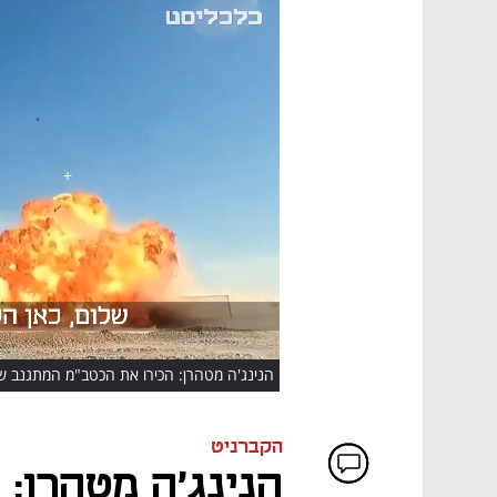
HD
הנינג'ה מטהרן: הכירו את הכטב"מ המתגנב ש
הקברניט
הנינג'ה מטהרן: 