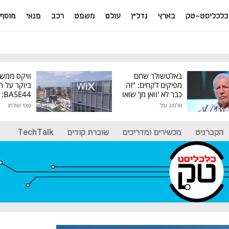
כלכליסט-טק
בארץ
נדל"ן
עולם
משפט
רכב
פנאי
מוסף
באלטשולר שחם
וויקס ממש
מפיקים לקחים: "זה
ביוקר על ר
כבר לא 'וואן מן' שואו
44
של גילעד"
אלמוג עזר
סופי שולמן
מיליון דולר
הקברניט
מכשירים ומדריכים
שוברת קודים
TechTalk