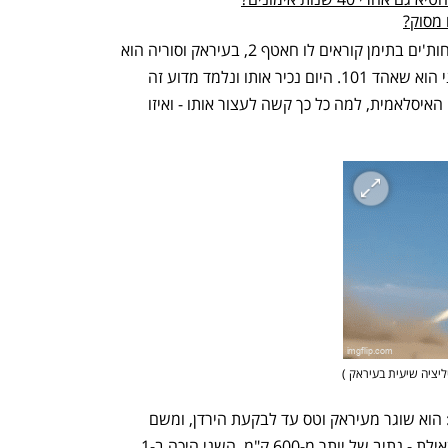
 מסוק?
הרבה שמות יש לו, לנזק המעופף הזה: החות'ים בתימן קוראים לו חאטף 2, בעיראק וסוריה הוא 
מכונה מוראד 5, אך השם בקטלוג האיראני הוא שאהד 101. היום נכיר אותו ונלמד מדוע זה 
הכטב"מ הכי יצירתי שהשיקה הרפובליקה האיסלאמית, למה כל כך קשה לעצור אותו - ואיזו 
יליציה שיעית בעיראק 
)
ב-9 בנובמבר 2023 פגע לראשונה בארץ: הוא שוגר מעיראק וטס עד לבקעת הירדן, ומשם 
דרומה עד שהתפוצץ בכניסה לבית ספר באילת - נתיב של יותר מ-600 ק"מ. השני היכה ב-1 