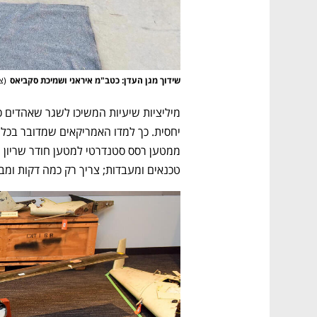
CTech – the
הבית של ההייטק הישראלי
שידוך מגן העדן: כטב"מ איראני ושמיכת סקביאס
(
ציל
טכנאים ומעבדות; צריך רק כמה דקות ומבר