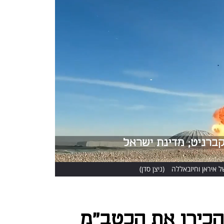
ל איראן וחיזבאללה
(ניצן סדן)
הכירו את הכטב"מ