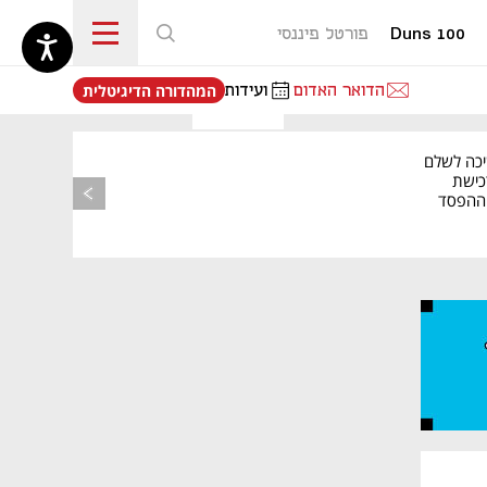
Duns 100
פורטל פיננסי
נפתח בכרטיסייה חדשה
הדואר האדום
ועידות
המהדורה הדיגיטלית
יכה לשלם
כישת
BASE: ההפסד
הרבעוני זינק ל-76