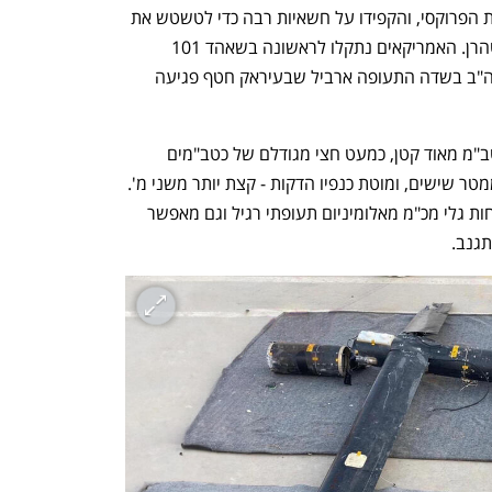
המהפכה אפיינו ובנו ספציפית עבור צבאות הפרוקסי, והקפידו על חשאיות רבה כדי לטשטש את 
הקשר בין המיליציות למיניהן והשלטון בטהרן. האמריקאים נתקלו לראשונה בשאהד 101 
כשהוא נפל להם על הראש: מתקן של ארה"ב בשדה התעופה ארביל שבעיראק חטף פגיעה 
בחינה של השברים הראתה שמדובר בכטב"מ מאוד קטן, כמעט חצי מגודלם של כטב"מים 
מתאבדים סטנדרטיים: אורכו קצת פחות ממטר שישים, ומוטת כנפיו הדקות - קצת יותר משני מ'. 
גופו עשוי סיבי פחמן, חומר שגם מחזיר פחות גלי מכ"מ מאלומיניום תעופתי רגיל וגם מאפשר 
גנב. 
נפתח בכרטיסייה חדשה
נפתח בכרטיסייה חדשה