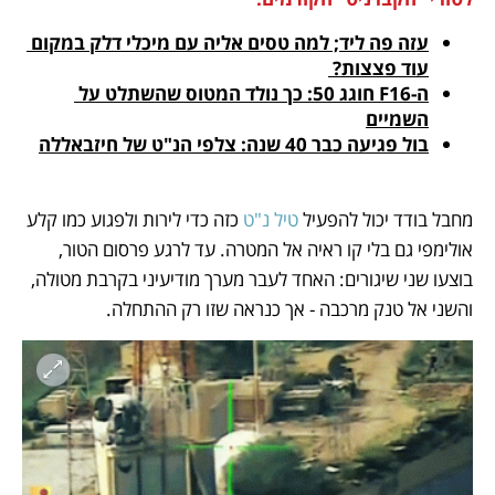
עזה פה ליד; למה טסים אליה עם מיכלי דלק במקום 
עוד פצצות? 
ה-F16 חוגג 50: כך נולד המטוס שהשתלט על 
השמיים
בול פגיעה כבר 40 שנה: צלפי הנ"ט של חיזבאללה
מחבל בודד יכול להפעיל 
טיל נ"ט
 כזה כדי לירות ולפגוע כמו קלע 
אולימפי גם בלי קו ראיה אל המטרה. עד לרגע פרסום הטור, 
בוצעו שני שיגורים: האחד לעבר מערך מודיעיני בקרבת מטולה, 
והשני אל טנק מרכבה - אך כנראה שזו רק ההתחלה. 