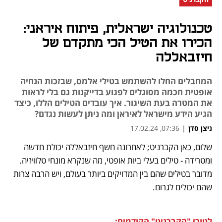
טכנולוגיה ישראלית, פיתוח איראני:
הכירו את הטיל הכי מתקדם של
חיזבאללה
המחבלים החלו להשתמש בטילי אלמס, שבזכות הנחיה
אופטית חכמה מסוגלים לפגוע בדייקנות גם בלי לראות
את המטרה בעת השיגור. איך עובדים הטילים הללו, כיצד
הגיע הידע מישראל לאיראן ומה ניתן לעשות נגדם?
ניצן סדן
|
07:36, 17.02.24
שלום, כאן הקברניט; לאחרונה חשף חיזבאללה יכולת חדשה 
נפתח בכרטיסייה חדשה
נפתח בכרטיסייה חדשה
נפתח בכרטיסייה חדשה
נפתח בכרטיסייה חדשה
נפתח בכרטיסייה חדשה
נפתח בכרטיסייה חדשה
נפתח בכרטיסייה חדשה
נפתח בכרטיסייה חדשה
ומטרידה - טילים בעלי ביות אופטי, מה שנקרא מונחי טלוויזיה. 
מדובר בטילים שהם בין המדויקים ביותר בעולם, ויש הרבה צרות 
שהם יכולים לגרום. 
לטורי "הקברניט" הקודמים: