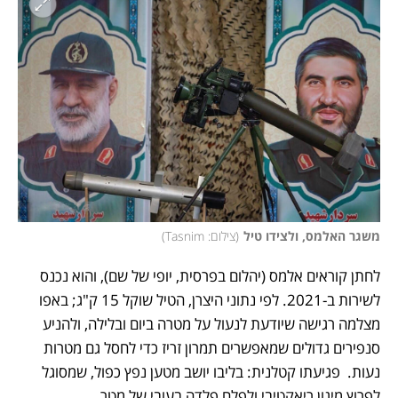
משגר האלמס, ולצידו טיל
(
צילום: Tasnim
)
לחתן קוראים אלמס (יהלום בפרסית, יופי של שם), והוא נכנס 
לשירות ב-2021. לפי נתוני היצרן, הטיל שוקל 15 ק"ג; באפו 
מצלמה רגישה שיודעת לנעול על מטרה ביום ובלילה, ולהניע 
סנפירים גדולים שמאפשרים תמרון זריז כדי לחסל גם מטרות 
נעות.  פגיעתו קטלנית: בליבו יושב מטען נפץ כפול, שמסוגל 
לפרוץ מיגון ריאקטיבי ולפלח פלדה בעובי של מטר.