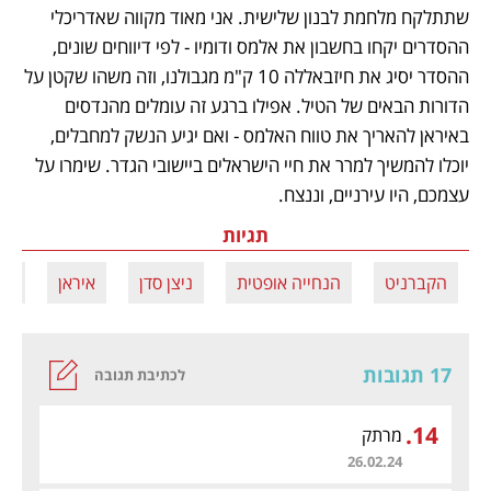
שתתלקח מלחמת לבנון שלישית. אני מאוד מקווה שאדריכלי 
ההסדרים יקחו בחשבון את אלמס ודומיו - לפי דיווחים שונים, 
ההסדר יסיג את חיזבאללה 10 ק"מ מגבולנו, וזה משהו שקטן על 
הדורות הבאים של הטיל. אפילו ברגע זה עומלים מהנדסים 
באיראן להאריך את טווח האלמס - ואם יגיע הנשק למחבלים, 
יוכלו להמשיך למרר את חיי הישראלים ביישובי הגדר. שימרו על 
עצמכם, היו עירניים, וננצח. 
תגיות
הקברניט
הנחייה אופטית
ניצן סדן
איראן
טי
17 תגובות
לכתיבת תגובה
.
14
מרתק
26.02.24