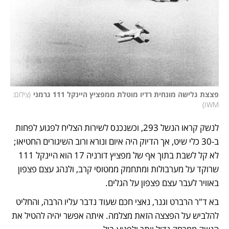
פצצת גלישה מונחית רדיו מוטלת ממפציץ היינקל 111 גרמני
(
צילום: 
)
IWM
לנשק קראו הנשל 293, וכשנכנס לשירות הצליח לפגוע לפחות 
ב-30 כלי שיט, אך הדיוק היה איום ונורא ורוב השיגורים החטיאו; 
לא קל לשבת בתוך אף של מפציץ דורניה 17 הוא היינקל 111 
שרוקד על מערבולות ומתחמק ממטוסי קרב, ולנהג עצם פצפון 
באוויר לעבר עצם פצפון על הגלים. 
בא ד"ר הרברט וגנר, נאצי חכם שעוד נדבר עליו הרבה, והחליט 
להלביש על הפצצה הזאת מצלמה. איתה אפשר יהיה להטיל את 