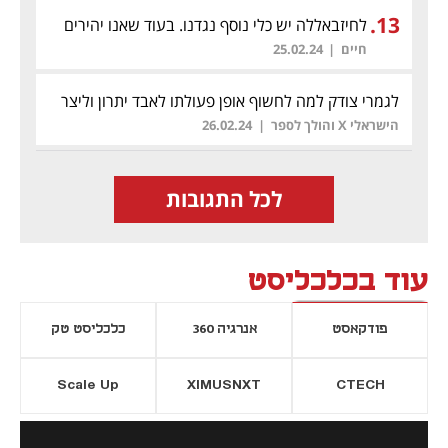
.
13
לחיזבאללה יש כלי נוסף נגדנו. בעוד שאנו יהירים
ועם סגולה
חיים
|
25.02.24
לגמרי צודק למה לחשוף אופן פעולתו לאבד יתרון וליצר
אסקלציות
(לת)
הישראלי X והולך לספר
|
26.02.24
לכל התגובות
עוד בכלכליסט
פודקאסט
אנרגיה 360
כלכליסט טק
Scale Up
XIMUSNXT
CTECH
יסייה חדשה
נפתח בכרטיסייה חדשה