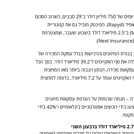
במקום השלישי נמצא מגזר הפינטק עם גיוסים של 750 מיליון דולר ב־29 סבבים, כשרוב הסכום 
מגיע מגיוס הענק של 500 מיליון דולר לראפיד (Rapyd). הפינטק מוביל גם את קטגוריית 
המיזוגים והרכישות עם מכירת מליו (Melio) ב־2.5 מיליארד דולר בשבוע שעבר, שמצטרפת 
 
המחצית הראשונה היא שיאנית היסטורית בגזרת המיזוגים והרכישות בגלל עסקת המכירה של 
וויז (Wiz) לגוגל ב־32 מיליארד דולר, שמעלה את סף האקזיטים ל־39.2 מיליארד דולר. בסך הכל 
נרשמו במחצית הראשונה של 2025 60 עסקאות מכירה, הנתון הגבוה ביותר מאז המחצית 
הראשונה של 2022. ללא עסקת וויז, היקף האקזיטים עומד על 7.2 מיליארד, בדומה למחצית 
עם זאת, היקף חציון האקזיטים עדיין בירידה – מגמה שרומזת על העדפת עסקאות מיזוגים 
ורכישות קטנות יותר. 51% מהעסקאות בוצעו בידי רוכשים אסטרטגיים בינלאומיים ו־42% בידי 
קומי.
הנתונים על הרוח הגבית שממנה נהנה ההייטק הישראלי עולים גם מדו"ח שפרסמו לאומיטק, 