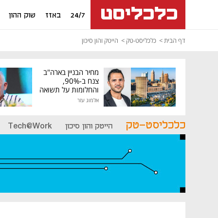
24/7
באזז
שוק ההון
דף הבית
כלכליסט-טק
הייטק והון סיכון
מחיר הבניין בארה"ב
צנח ב-90%,
והחלומות על תשואה
גבוהה התנפצו
אלמוג עזר
כלכליסט-טק
הייטק והון סיכון
Tech@Work