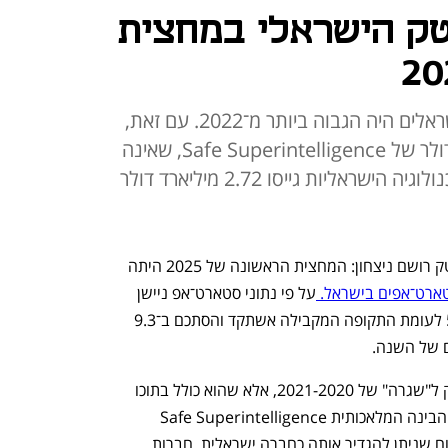
יטק הישראלי במחצית
היקף הגיוסים של סטארט־אפים ישראלים היה הגבוה ביותר מ־2022. עם זאת,
נכלל בו גיוס עתק של 2 מיליארד דולר של Safe Superintelligence, שאינה
בדיוק חברה ישראלית; חברות הטכנולוגיה הישראליות גייסו 2.72 מיליארד דולר
לאחר סיום המלחמה נגד איראן, גם ההייטק רושם ניצחון: המחצית הראשונה של 2025 היתה 
טארט־אפים בישראל. 
על פי נתוני סטארט־אפ ניישן 
סנטרל (SNC), היקף הגיוסים זינק ב־54% לעומת התקופה המקבילה אשתקד והסתכם ב־9.3 
 של השנה. 
 אלא שהוא כולל בתוכו 
 לחברת הבינה המלאכותית Safe Superintelligence 
שאמנם יש לה רגל ישראלית, אבל לא בטוח שניתן להגדיר אותה כחברה ישראלית. חברות 