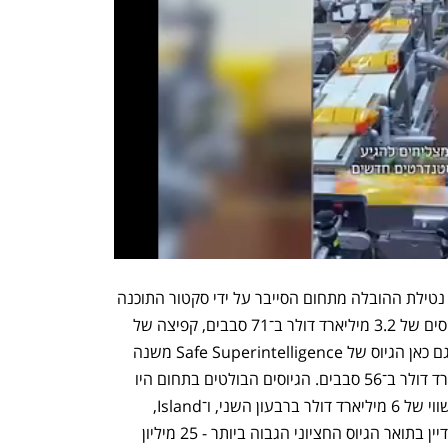
שינוי מעניין נוסף במחצית הראשונה הוא נטילת ההובלה מתחום הסייבר על ידי סקטור התוכנה 
הארגונית, שמסיים במקום הראשון עם גיוסים של 3.2 מיליארד דולר ב־71 סבבים, קפיצה של 
32% לעומת המחצית הקודמת. עם זאת, גם כאן הגיוס של Safe Superintelligence משנה 
את התמונה. חברות הסייבר גייסו 2 מיליארד דולר ב־56 סבבים. הגיוסים הבולטים בתחום היו 
של Cyera, שגייסה 540 מיליון דולר לפי שווי של 6 מיליארד דולר ברבעון השני, ו־Island, 
שגייסה 250 מיליון דולר. הסייבר מחזיק עדיין בתואר הגיוס החציוני הגבוה ביותר - 25 מיליון 