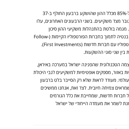
ענף במתח גבוה
מדברים כלכלה, עסקים ומה שב
שני הוורטיקלים הטכנולוגיים משכו קרוב ל-85% מכלל ההון שהושקע ברבעון החולף ב-37 
סבבי גיוס. חברות דיפנס-טק זוכות לעניין גובר מצד משקיעים. בשני הרבעונים האחרונים, עלו 
היקפי הכספים שהושקעו בחברות בתחום. מגמה בולטת בהתנהלות משקיעי ההון סיכון 
במחצית הראשונה של שנת 2025 ניכרת בנטיה לתמוך בחברות הפורטפוליו הקיימות (Follow-
On Investments) לעומת הרחבת הפרוטפוליו עם חברות חדשות (First Investments). 
 בין שני סוגי ההשקעות.
מנכ"לית לאומיטק, מיה אייזן-צפריר: "העוצמה הטכנולוגית שהפגינה ישראל במערכה באיראן, 
והסימנים להתפתחויות גיאופוליטיות חיוביות באזור, מספקים אופטימיות למשקיעים לגבי היכולת 
של ישראל להמשיך להיות מוקד חדשנות עולמי. מעודד לראות שלא רק הסייבר בלט ברבעון 
החולף. אלא גם ענפי ה-AI והדיפנס-טק, שמראים צמיחה חיובית. לצד זאת, אנחנו ממשיכים 
לראות מגמה של ירידה בהיקף הגיוסים של חברות חדשות, שמחייבת את כלל הגורמים 
בתעשייה לתשומת לב ומאמץ מיוחד על מנת לשמר את מעמדה הייחודי של ישראל 