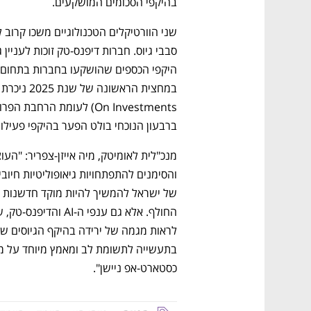
בהיקפי הסכומים המושקעים. 
CTech – the
הבית של ההייטק הישראלי
ברבעון הנוכחי בולט הפער בהיקפי פעילות
כסטארט-אפ ניישן".