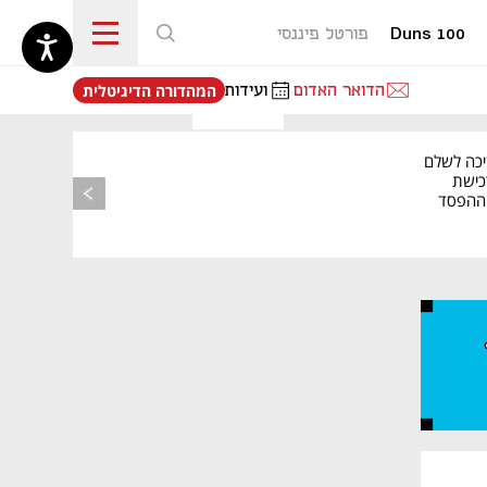
Duns 100
פורטל פיננסי
נפתח בכרטיסייה חדשה
הדואר האדום
ועידות
המהדורה הדיגיטלית
יכה לשלם
כישת
BASE: ההפסד
הרבעוני זינק ל-76