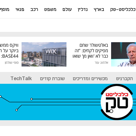
כלכליסט-טק
בארץ
נדל"ן
עולם
משפט
רכב
פנאי
מוסף
באלטשולר שחם
וויקס ממש
מפיקים לקחים: "זה
ביוקר על ר
כבר לא 'וואן מן' שואו
44
של גילעד"
אלמוג עזר
סופי שולמן
מיליון דולר
הקברניט
מכשירים ומדריכים
שוברת קודים
TechTalk