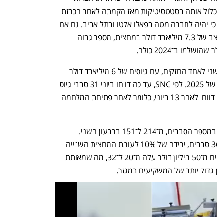
איסוף המידע על תעשיית ההייטק החלו לכלול אותה בסטטסיטיקות מאז הקמתה לאחר הכרזת 
המייסד איליה סוצקבר, הישראלי לשעבר, כי יהיה לחברה מטה בפאלו אלטו ובתל אביב. גם אם 
מנטרלים את הגיוס הזה, הרי שמדובר בקצב של 7.3 מיליארד דולר במחצית, מספר גבוה 
הגיוס של סוצקבר הופך גם את הרבעון השני לאחד החזקים, עם גיוסים של 6 מיליארד דולר 
לעומת 3.3 מיליארד דולר ברבעון הראשון של 2025. לפי SNC, עד כה דווחו ביוני 31 סבבי גיוס 
בהיקף של 1.3 מיליארד דולר, שליש מהם דווחו לאחר 13 ביוני, כלומר לאחר פתיחת המלחמה 
לצד העלייה בסכומי הגיוס, נרשמה ירידה במספר הסבבים, מ־214 ל־151 ברבעון השני. 
המגמה ניכרת גם בסיכום המחצית עם 365 סבבים, ירידה של 10% לעומת המחצית השנייה 
של 2024. עם זאת, מספר הסבבים הגדולים מ־50 מיליון דולר עלה מ־20 ל־32, מה שמאותת 
גדול יותר של המשקיעים במגזר. 