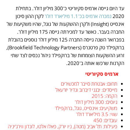
עד היום גייסה ארמיס סקיוריטי כ־300 מיליון דולר. בתחילת 
2020 
נמכרה ארמיס בכ־1.1 מיליארד דולר
 לקרן ההון סיכון 
אינסייט (Insight) ולקרן ההשקעות של גוגל, שהיו משקיעות של 
החברה בעבר. כאשר עד למכירתה גייסה 175 מיליון דולר. 
בפברואר השנה גייסה החברה 125 מיליון דולר נוספים בהובלת 
ברוקפילד טק פרטנרס (Brookfield Technology Partners), 
זרוע ההשקעות הצומחות של ברוקפילד ניהול נכסים לצד שתי 
הקרנות שרכשו אותה ב־2020. 
     ארמיס סקיוריטי
תחום: אבטחת סייבר למכשירים 
מייסדים: יבגני דיברוב ונדיר יזרעאל
הקמה: 2015
גיוסים: 300 מיליון דולר
משקיעים: אינסייט, גוגל, ברוקפילד 
שווי: 3.5 מיליארד דולר
עובדים: 450
פעילות: תל אביב (מטה), ניו יורק, פאלו אלטו, לונדון ווירג'יניה