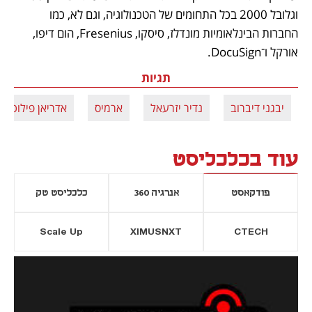
וגלובל 2000 בכל התחומים של הטכנולוגיה, וגם לא, כמו 
החברות הבינלאומיות מונדלז, סיסקו, Fresenius, הום דיפו, 
אורקל ו־DocuSign.
תגיות
יבגני דיברוב
נדיר יזרעאל
ארמיס
אדריאן פילוט
עוד בכלכליסט
פודקאסט
אנרגיה 360
כלכליסט טק
Scale Up
XIMUSNXT
CTECH
יסייה חדשה
נפתח בכרטיסייה חדשה