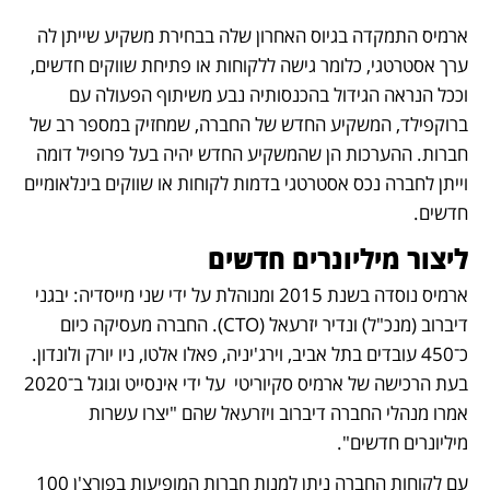
ארמיס התמקדה בגיוס האחרון שלה בבחירת משקיע שייתן לה 
ערך אסטרטגי, כלומר גישה ללקוחות או פתיחת שווקים חדשים, 
וככל הנראה הגידול בהכנסותיה נבע משיתוף הפעולה עם 
ברוקפילד, המשקיע החדש של החברה, שמחזיק במספר רב של 
חברות. ההערכות הן שהמשקיע החדש יהיה בעל פרופיל דומה 
וייתן לחברה נכס אסטרטגי בדמות לקוחות או שווקים בינלאומיים 
חדשים.
ליצור מיליונרים חדשים
ארמיס נוסדה בשנת 2015 ומנוהלת על ידי שני מייסדיה: יבגני 
דיברוב (מנכ"ל) ונדיר יזרעאל (CTO). החברה מעסיקה כיום 
כ־450 עובדים בתל אביב, וירג'יניה, פאלו אלטו, ניו יורק ולונדון. 
בעת הרכישה של ארמיס סקיוריטי  על ידי אינסייט וגוגל ב־2020 
אמרו מנהלי החברה דיברוב ויזרעאל שהם "יצרו עשרות 
מיליונרים חדשים".
עם לקוחות החברה ניתן למנות חברות המופיעות בפורצ'ן 100 