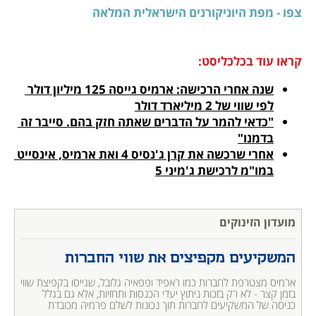
צפו - מפת היוניקורנים הישראלית המלאה
קראו עוד בכלכליסט:
שנה אחרי הרכישה: ארמיס גייסה 125 מיליון דולר 
לפי שווי של 2 מיליארד דולר
"כדאי להמר על הדברים שאתה חזק בהם. סייבר זה 
בדמנו"
אחרי שרכשה את קרן ג'נסיס 4 ואת ארמיס, אינסייט 
במו"מ לרכישת ג'מיני 5
מועדון הזינוקים
המשקיעים מקפיצים את שווי החברות
ארמיס מצטרפת לחברות כמו ראפיד ופפאיה גלובל, שגייסו בקפיצת שווי 
בזמן קצר - לא רק בזכות ניתוץ יעדי הכנסות ותחזיות, אלא גם בגלל 
כניסה של המשקיעים לחברות תוך נכונות לשלם פרמיה מכובדת