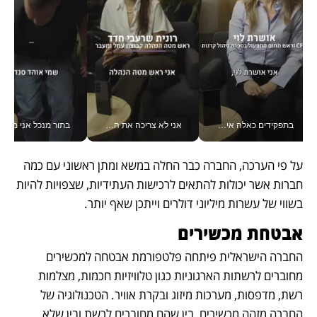
בתפקידים כאלה אי אפשר לחכות: אושרת לוי מניעה השקעות ענק מהטלפון_v
אני לא צריכה את המשרד: רונית שרעבי-חדד מנהלת ארגון של 30000 עובדים מכל מקום_v
בתור מנכל אני מקבל מאות הח
על פי הערכה, החברה כבר החלה במשא ומתן ראשוני עם כמה 
חברות אשר יכולות להתאים לרכישות העתידיות, שצפויות להיות 
בשווי של עשרות מיליוני דולרים וייתכן שאף יותר.
אבטחת מכשירים
החברה הישראלית פיתחה פלטפורמת אבטחה למכשירים 
מחוברים לרשתות הארגוניות כגון טלוויזיות חכמות, מצלמות 
רשת, מדפסות, מערכות מיזוג ובקרת אוויר. הטכנולוגיה של 
החברה מזהה מכשירים, בין שהם מחוברים לרשת ובין שלא, 