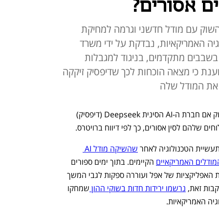
 אסורים?
ה את השוק עם מודל חדשני וגרמה למחיקת
וגיה האמריקאיות, נבדקת על ידי משרד
שבבים מתקדמים, בניגוד למגבלות
יקאיות. במקביל OpenAI טוענת כי מצאה הוכחות לכך שדיפסיק זיקקה
 את המודל שלה
במשרד המסחר האמריקאי מתכוונים לבדוק אם חברת ה-AI הסינית Deepseek (דיפסיק) 
שלהם לסין אסורים, כך לפי דיווח ברויטרס. 
עשיית הטכנולוגיה לאחר 
שהשיקה מודל AI 
ודלים האמריקאיים
 הקיימים. בתוך ימים ספורים 
הפכה האפליקציה לפופולרית ביותר בחנות האפליקציות של אפל ועוררה ספקות לגבי המשך 
נרשמו ירידות חדות בשוקי ההון 
שמחקו 
גיה האמריקאיות. 