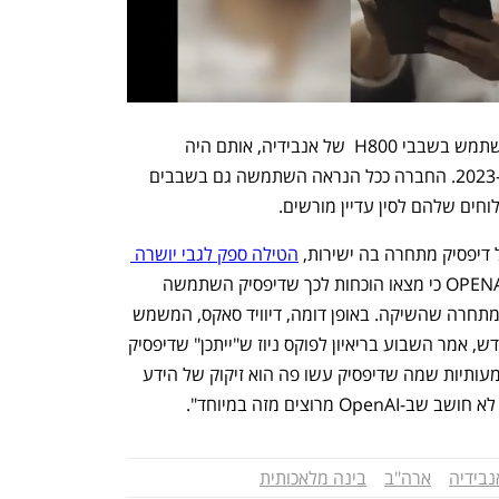
לפי הודעת החברה הסינית, המודל 1R משתמש בשבבי H800  של אנבידיה, אותם היה 
באפשרות החברה לרכוש בצורה חוקית ב-2023. החברה ככל הנראה השתמשה גם בשבבים 
הטילה ספק לגבי יושרה 
. ביום רביעי טענו ב-OPENAI כי מצאו הוכחות לכך שדיפסיק השתמשה 
במודלים שלהם כדי להכשיר את המודל המתחרה שהשיקה. באופן דומה, דיוויד סאקס, המשמש 
כצאר הקריפטו וה-AI בממשל טראמפ החדש, אמר השבוע בריאיון לפוקס ניוז ש"ייתכן" שדיפסיק 
גנבה קניין רוחני מארה"ב. "יש ראיות משמעותיות שמה שדיפסיק עשו פה הוא זיקוק של הידע 
נבידיה
ארה"ב
בינה מלאכותית