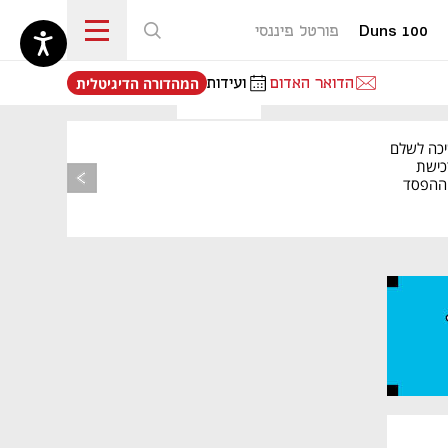
Duns 100
פורטל פיננסי
נפתח בכרטיסייה חדשה
הדואר האדום
ועידות
המהדורה הדיגיטלית
יכה לשלם
כישת
BASE: ההפסד
הרבעוני זינק ל-76