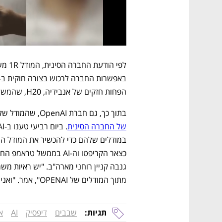
הפחות חזקים של אנבידיה, H20, שהמשלוחים שלהם לסין עדיין מורשים. 
בתוך כך, גם חברת OpenAI, שהמודל של דיפסיק מתחרה בה ישירות, 
של החברה הסינית
מתוך המודלים של OPENAI", אמר. "ואני לא חושב שב-OpenAI מרוצים מזה במיוחד". 
תגיות:
שבבים
דיפסיק
AI
א