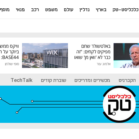
כלכליסט-טק
בארץ
נדל"ן
עולם
משפט
רכב
פנאי
מוסף
באלטשולר שחם
וויקס ממש
מפיקים לקחים: "זה
ביוקר על ר
כבר לא 'וואן מן' שואו
44
של גילעד"
אלמוג עזר
סופי שולמן
מיליון דולר
הקברניט
מכשירים ומדריכים
שוברת קודים
TechTalk