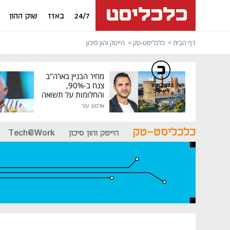
24/7
באזז
שוק ההון
דף הבית
כלכליסט-טק
הייטק והון סיכון
מחיר הבניין בארה"ב
צנח ב-90%,
כלכליסט
דיגיטל
והחלומות על תשואה
גבוהה התנפצו
אלמוג עזר
כלכליסט-טק
הייטק והון סיכון
Tech@Work