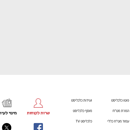
התכוננו לשלב הבא בצמיחה שלכם!
You're NXT
פוטו כלכליסט
ועידות כלכליסט
המרת מט"ח
מוסף כלכליסט
שרות לקוחות
מינוי לעית
עמוד מט"ח כללי
כלכליסט TV