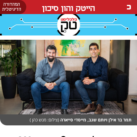
המהדורה
הייטק והון סיכון
הדיגיטלית
תמר בר אילן ויותם שגב, מייסדי סייארה
(צילום: מנש כהן )