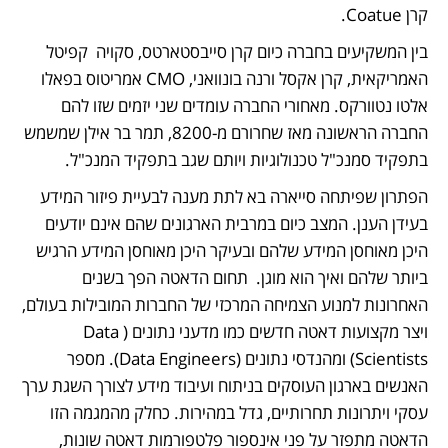
קרן Coatue.
בין המשקיעים בחברה כיום קרן סייבסטארטס, סקויה  קפיטל 
האמריקאית, קרן אקסל ורנה בונוואני, CMO אמריטוס בפאלו 
אלטו נטוורקס. מאחורי החברה עומדים שני יזמים שזו להם 
החברה הראשונה מאז שחרורם מ-8200, תמר בר אילן שמשמש 
בתפקיד סמנכ"ל טכנולוגיות ויותם שגב בתפקיד המנכ"ל.  
הפתרון שפיתחה סייארה בא לתת מענה לבעיית פיזור המידע 
בעידן הענן. המצב כיום במרבית הארגונים שהם אינם יודעים 
היכן מאוחסן המידע שלהם ובעיקר היכן מאוחסן המידע הרגיש 
ביותר שלהם ואיך הוא מוגן.  תחום הדאטה הפך בשנים 
האחרונות למנוע הצמיחה המרכזי של החברות המובילות בעולם, 
ויצר מקצועות דאטה חדשים כמו מדעני נתונים (Data 
Scientists) ומהנדסי נתונים (Data Engineers). מספר 
האנשים בארגון העוסקים בניתוח ועיבוד מידע לצורך השגת ערך 
עסקי ויתרונות תחרותיים, גדל במהירות. כחלק מהמגמה הזו 
הדאטה מתפזר על פני אינספור פלטפורמות דאטה שונות, 