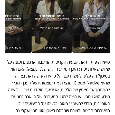
בתפקידים כאלה אי אפשר לחכות: אושרת לוי מניעה השקעות ענק מהטלפון_v
אני לא צריכה את המשרד: רונית שרעבי-חדד מנהלת ארגון של 30000 עובדים מכל מקום_v
זה שינה לי את החיים: 
סייארה פותרת את הבעיה הקריטית הזו עבור ארגונים ועונה על 
שלוש שאלות יסוד: היכן המידע הרגיש שלנו נמצא? האם הוא 
בסיכון? מה עלינו לעשות עם זה? סייארה עושה זאת בצורה 
שהיא Cloud-Native ומנצלת את עוצמותיו של הענן - מבלי 
להסתמך על מאמץ של הלקוח, או ידיעה מוקדמת שלו של איזה 
מידע הוא מחפש או רוצה להגן. המערכת של סייארה נטמעת 
באופן נוח, מבלי להשפיע באופן כלשהו על הביצועים של 
המערכות הרצות ובצורה שמכסה באופן אוטומטי ועקבי גם 