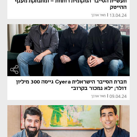
תעשיית הסייבר המקומית רותחת - ומתנתקת מענף
ההייטק
13.04.24
|
מאיר אורבך
חברת הסייבר הישראלית Cyera גייסה 300 מיליון
דולר; "לא נמכור בקרוב״
09.04.24
|
מאיר אורבך