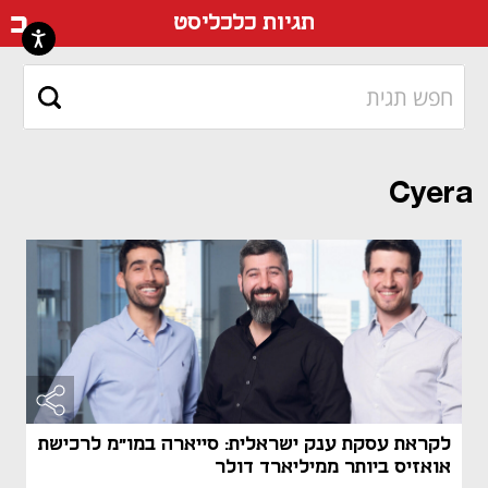
דף ה
תגיות כלכליסט
Cyera
לקראת עסקת ענק ישראלית: סייארה במו"מ לרכישת
אואזיס ביותר ממיליארד דולר