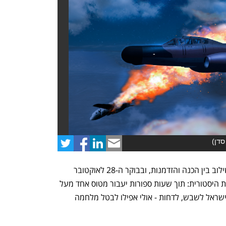
 סדן
)
נפתח בכרטיסייה חדשה
נפתח בכרטיסייה חדשה
שלום, כאן הקברניט; אומרים שמזל הוא שילוב בין הכנה והזדמנות, ובבוקר ה-28 לאוקטובר 
1956 החל צה"ל להתכונן לקראת הזדמנות היסטורית: תוך שעות ספורות יעבור מטוס אחד מעל 
לים התיכון. מטוס שאם יופל, תוכל מדינת ישראל לשבש, לדחות - אולי אפילו לבטל מלחמה 