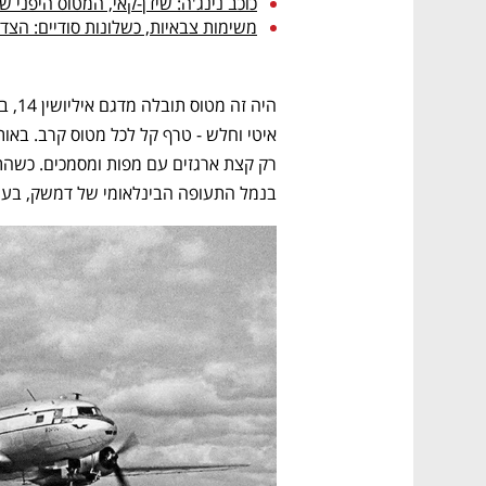
כוכב נינג'ה: שידן-קאי, המטוס היפני
משימות צבאיות, כשלונות סודיים: הצ
בנמל התעופה הבינלאומי של דמשק, בעוד