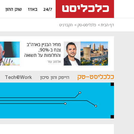
24/7
באזז
שוק ההון
דף הבית
כלכליסט-טק
הקברניט
מחיר הבניין בארה"ב
צנח ב-90%,
והחלומות על תשואה
גבוהה התנפצו
אלמוג עזר
כלכליסט-טק
הייטק והון סיכון
Tech@Work