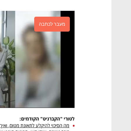
מעבר לכתבה
לטורי "הקברניט" הקודמים:
מה הסיכוי להיקלע לתאונת מטוס, ואיך