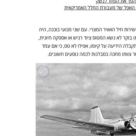
 שהפך את הפחד לנשק
ד האפל של מעבורת החלל האמריקאית
היה זה מטוס תובלה מדגם איליושין 14, בשירות חיל האוויר המצרי. עם שני מנועי בוכנה, היה 
איטי וחלש - טרף קל לכל מטוס קרב. באותו בוקר לא נשא המטוס ציוד רגיש או אספקה חיונית, 
רק קצת ארגזים עם מפות ומסמכים. כשהתקבלה הידיעה על קיומו, אפילו לא טס, כי אם עמד 
 צוותו מחכה בסבלנות לכמה נוסעים חשובים. 