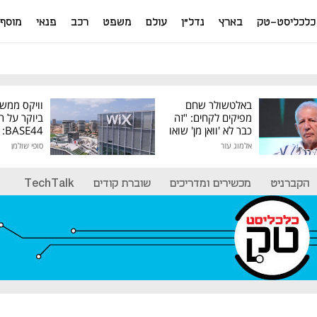
כלכליסט-טק
בארץ
נדל"ן
עולם
משפט
רכב
פנאי
מוסף
באלטשולר שחם
וויקס ממש
מפיקים לקחים: "זה
ביוקר על ר
כבר לא 'וואן מן' שואו
44
של גילעד"
אלמוג עזר
סופי שולמן
מיליון דולר
הקברניט
מכשירים ומדריכים
שוברת קודים
TechTalk