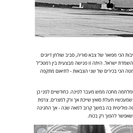
אותם נוסעים היו באותה שעה בחדר הישיבות הכי מפואר של צבא סוריה, סביב שולחן דיונים 
מגודל שמעליו התעופפו תוכניות לכיבוש והשמדת ישראל. היתה זו פגישה מבצעית בין רמטכ"ל 
סוריה ורמטכ"ל מצרים, ביחד עם קציני המטה הכי בכירים של שני הצבאות - לתיאום מתקפה 
המצרים יזמו את העניין; היה להם ברור שמלחמה מחכה ממש מעבר לפינה. כחודשיים לפני כן 
הודיע נשיא המדינה גמאל עבד אל-נאצר שמעכשיו תעלת סואץ שייכת אך ורק למצרים. צרפת 
ובריטניה אמנם מימנו אותה, ונהנו משליטה פוליטית בה במשך קרוב למאה שנה - אך החגיגה 
 שאפשר להפוך רק בכוח. 