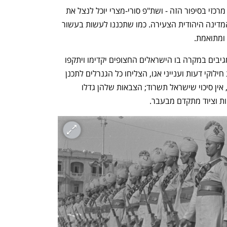
ענף במתח גבוה
מדברים כלכלה, עסקים ומה שב
ישראל, מדינת חסות צרפתית, תשמש כלי מרכזי בסיפור הזה - ושת"פ סורי-מצרי יוכל לנצל את 
ההזדמנות כדי לפרוץ קדימה ולכבוש את המדינה היהודית הצעירה. כמו שתכננו לעשות בעשור 
ומתואמת. 
צריך רק להחליט איך ומתי תוקפים, ואיך מגיבים במקרה בו הישראלים החצופים יקדימו ויתקפו 
ראשונים. הדיונים היו פורים מאוד, ולמרות חילוקי דעות וענייני אגו, הצליחו כל הגנרלים לתכנן 
מהלכים משותפים גדולים. את זה, העריכו, אין סיכוי שישראל תשרוד; הצבאות שלהן גדלו 
ות וציוד מתקדם מבעבר. 