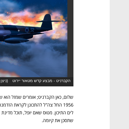
הקברניט - מבצע קדש מטאור יירוט
(
ניצן
שתסכן את קיומה. 