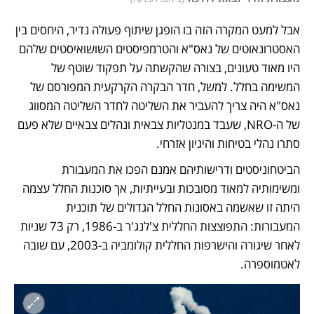
אבל למעט המקרה הזה בו הופגן שיתוף פעולה נדיר, היחסים בין 
האסטרונאוטים של נאס"א והטרמפיסטים השושואיסטים שלהם 
היו מאוד טעונים, בצורה שהקשתה על תפקוד שוטף של 
המשימה בחלל. למשל, חדר הבקרה הקרקעית המפורסם של 
נאס"א היה צריך להעביר את השליטה לחדר השליטה המסווג 
של ה-NRO, שעבד במנטליות צבאית ונהלים צבאיים שלא פעם 
סתרו נהלי בטיחות והיגיון אזרחי. 
הביטחוניסטים ודרישותיהם אמנם הפכו את המעבורת 
ומשימותיה למאוד מסובכות ובעייתיות, אך סוכנות החלל עצמה 
היתה זו שאשמה באסונות החלל הגדולים של תוכנית 
המעבורות: התפוצצות החללית צ'לנג'ר ב-1986, רק 73 שניות 
לאחר שיגורה והישרפות החללית קולומביה ב-2003, עם שובה 
לאטמוספרה. 