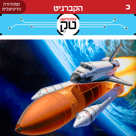
המהדורה
הקברניט
הדיגיטלית