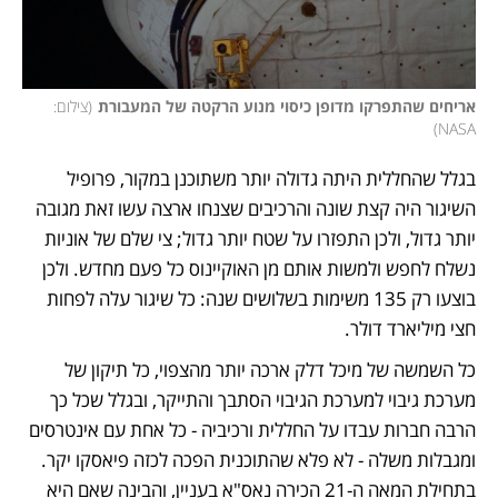
אריחים שהתפרקו מדופן כיסוי מנוע הרקטה של המעבורת
(
צילום: 
)
NASA
בגלל שהחללית היתה גדולה יותר משתוכנן במקור, פרופיל 
השיגור היה קצת שונה והרכיבים שצנחו ארצה עשו זאת מגובה 
יותר גדול, ולכן התפזרו על שטח יותר גדול; צי שלם של אוניות 
נשלח לחפש ולמשות אותם מן האוקיינוס כל פעם מחדש. ולכן 
בוצעו רק 135 משימות בשלושים שנה: כל שיגור עלה לפחות 
חצי מיליארד דולר. 
כל השמשה של מיכל דלק ארכה יותר מהצפוי, כל תיקון של 
מערכת גיבוי למערכת הגיבוי הסתבך והתייקר, ובגלל שכל כך 
הרבה חברות עבדו על החללית ורכיביה - כל אחת עם אינטרסים 
ומגבלות משלה - לא פלא שהתוכנית הפכה לכזה פיאסקו יקר. 
בתחילת המאה ה-21 הכירה נאס"א בעניין, והבינה שאם היא 