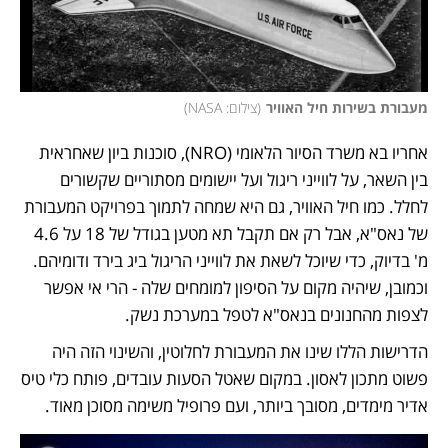
מעבורת בשירות חיל האוויר
(
צילום: NASA
)
אחריו בא משרד הסיור הלאומי (NRO), סוכנות ביון שאחראית 
בין השאר, על לווייני ריגול ועל יישומים מסתוריים שקשורים 
לחלל. כמו חיל האוויר, גם היא שמחה לתמוך בפרויקט המעבורת 
של נאס"א, אבל רק אם תקבל תא מטען בגודל של 18 על 4.6 
מ' בדיוק, כדי שיוכל לשאת את לווייני הריגול ביג בירד ודומיהם. 
וכמובן, שיהיה מקום על הסיפון למומחים שלה - הרי אי אפשר 
לצפות מהחנונים בנאס"א לטפל במערכת נשק.  
הדרישות הללו שינו את המעבורת לחלוטין, והשינוי הזה היה 
פשוט מתכון לאסון. במקום שאטל הסעות עובדים, פותח כלי טיס 
אדיר מימדים, מסובך ביותר, ועם פרופיל משימה מסוכן מאוד. 