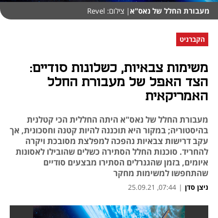
מעבורת החלל של נאס"א
| צילום: Revel
הקברניט
משימות צבאיות, כשלונות סודיים:
הצד האפל של מעבורת החלל
האמריקאית
מעבורת החלל של נאס"א היתה החללית הכי קטלנית
בהיסטוריה; במקור היא תוכננה להיות קטנה וחסכונית, אך
עקב דרישות צבאיות נהפכה למפלצת מסובכת ויקרה
להחריד. סוכנות החלל הסתירה כשלים שהובילו לאסונות
איומים, בזמן שהגנרלים הסתירו מבצעים סודיים
שהתחפשו למשימות מחקר
ניצן סדן
|
07:44, 25.09.21
נפתח בכרטיסייה חדשה
נפתח בכרטיסייה חדשה
נפתח בכרטיסייה חדשה
נפתח בכרטיסייה חדשה
נפתח בכרטיסייה חדשה
נפתח בכרטיסייה חדשה