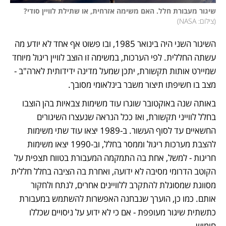
שיגור מעבורת חלל. האם משימה אזרחית, או שתילת לוויין סודי?
(
צילום: NASA
)
השיגור השני היה בינואר 1985, ובו פשוט אף אחד לא יודע מה 
עשתה החללית. לפי הערכות, במשימה זו הוצב לוויין ריגול מיוחד 
שמיירט אותות תקשורת, יתכן שמעל מדינה ידידותית לארה"ב - 
מצב בו חשיפתו תיצור משבר בינלאומי מסובך. 
באותה שנה באוקטובר שוגרו עוד משימות צבאיות בהן הוצבו 
בחלל לווייני תקשורת, ואז ככל הנראה שנעצרו השיגורים 
החשאיים עד לסוף העשור. ב-1989 יצאו עוד שתי משימות 
להצבת מערכות ריגול וממסר בחלל, וב-1990 יצאו משימות 
חריגות - למשל, אחת בה התמקמה המעבורת בטווח תצפית על 
הקוטב הדרומי מסיבה לא ידועה, ואחרת בה הציבה בחלל חללית 
מסווגת שמסוגלת להתקרב ללוויינים אחרים, לנתח ולחקור 
אותם. כמו כן, הוערך שנבחנה האפשרות להשתמש במעבורת 
כתשתית שיגור מעופפת - אם כי לא ידוע על ניסויים שכללו 
חימוש. 