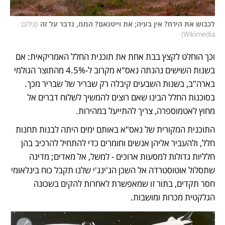
לכבוש את הירח? אין בעיה; את וייטנאם? הממ, נדבר על זה
(
צילום: 
)
Wikimedia
וכך הוחלט לקצץ בבת אחת את תוכנית החלל האמריקאית: אם 
בשנות השישים נהנתה נאס"א מקרוב ל-4.5% מהתוצר הגולמי 
בארה"ב, בשנות השבעים קיבלה רק שבריר של שבריר מכך. 
בסוכנות החלל הבינו שאם רוצים להמשיך לשלוח דברים אל 
מחוץ לאטמוספרה, צריך להתייעל במהירות.  
התוכנית המקורית של נאס"א באותם ימים היתה לבנות תחנות 
חלל, ולהעביר אליהן אנשים וחומרים כדי להתחיל להרכיב בהן 
חלליות גדולות למסעות ארוכים - למשל, אל מאדים; מדינה 
שתסלול אוטוסטרדה אל השכן הג'ינג'י שלנו תקבל כוח בינלאומי 
חסר תקדים, בתור זו שמאפשרת לאחרות להקים בשכונה 
הגלקטית מכרות ומושבות.  