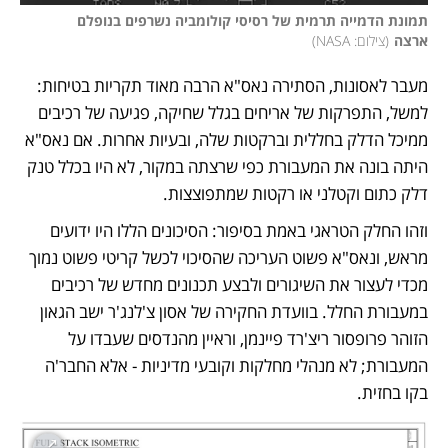
תמונת הדמייה תרמית של רסיסי קולומביה נשרפים בנופלם 
ארצה
(
צילום: NASA
)
מעבר לאסונות, הסתירה נאס"א הרבה מאוד תקריות בטיחות: 
למשל, התפרקות של אריחים בגלל שחיקה, פגיעה של רכיבים 
ממיכל הדלק בחללית וברקטות שלה, ובעיות אחרות. אם נאס"א 
היתה בונה את המעבורת כפי שרצתה במקור, לא היו בכלל טנק 
דלק כתום וקטלני או רקטות שמתפוצצות. 
וזהו החלק הטראגי באמת בסיפור: הסיכונים הללו היו ידועים 
מראש, ונאס"א פשוט העריכה שהסיכוי לכשל קריטי פשוט נמוך 
מכדי לעצור את השיגורים ולבצע תכנונים מחדש של רכיבים 
במעבורת החלל. בוועדת החקירה של אסון צ'לנג'ר ישב הגאון 
הזוהר פרופסור ריצ'רד פיינמן, וראיין מהנדסים שעבדו על 
המעבורת; לא מנהלי מחלקות וקובעי מדיניות - אלא החבר'ה 
בקו בחזית. 