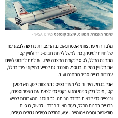
שיגור מעבורת ממטוס, עיצוב קונספט
(
צילום: NASA
)
מלבד החלפת צוותי אסטרונאוטים, המעבורת נדרשה לבצע עוד 
שליחויות למיניהן, כמו למשל לקחת רובוט-גורר ולוויין קטן 
מתחנת החלל, לטוס לנקודת ההצבה שלו, ואז לתת לרובוט לשים 
את הלוויין במקום. בנוסף, תוכננה גם לסייע בתיקוני ציוד בחלל, 
עבודות בנייה סביב התחנה ועוד. 
אבל בגדול, היה זה כלי מאוד בסיסי: תא צוות קטן, תא מטען 
קטן, מיכל דלק פנימי ומנוע רקטי כדי לצאת את האטמוספרה, 
וכנפיים כדי לדאות בחזרה הביתה. כך תוכננו המעבורות לסייע 
בבניית תחנות החלל, בעוד הציוד הכבד - למשל, כנפיים 
סולאריות וכורים אטומיים - יגיע החללה בטילים גדולים רגילים.