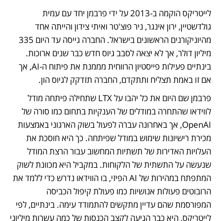
לייטריקס הוקמה ב-2013 על ידי פרבמן יחד עם עמית 
גולדשטיין, ירון אינגר, ניר פוצ'טר ואיתי צידון והייתה אחד 
מהיוניקורנים הראשונים בישראל. החברה גייסה עד היום 335 
מיליון דולר, אך לא יצאה לסבב גיוס חדש כבר שנים ארוכות. 
בינתיים פעילות פייסטיון הרווחית מממנת את פיתוח ה-AI, אך 
אם זו באמת תצליח ותתקדם, החברה תזדקק לגיוס הון. 
פרבמן שם היום את כל יהבו על LTX שתחילה פיתחה מודל 
לווידאו שהתחרה במודלים של הענקיות בתחום כמו סורה של 
OpenAI, אך באחרונה עברה לפעול בשוק הארגוני באמצעות 
מכירת רישיונות שימוש במודל שפיתחה. כך היא חוסכת את 
העלויות האדירות של תשתיות המחשוב עבור הרצת המודל 
שנעשה על התשתית של הלקוחות. במקביל היא מכוונת לשוק 
המתפתח במהירות של AI הפיזי, בו הווידאו נדרש כדי ללמד את 
הרובוטים פעולות אנושיות כמו פעולת קיפול הכביסה 
המפורסמת שהם עדיין מתקשים להתמודד עימה. בינתיים, לפי 
לייטריקס, היא כבר הגיעה לקצב הכנסות של כמה עשרות מיליוני 