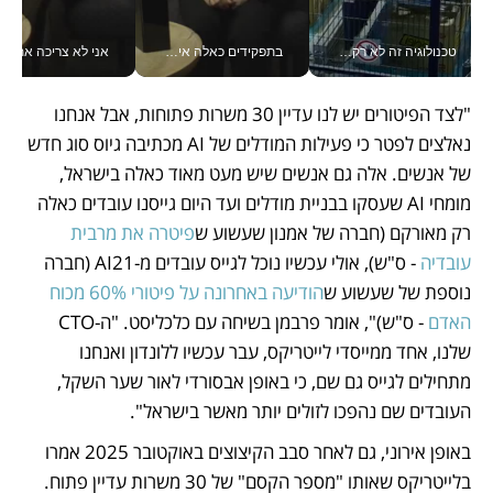
טכנולוגיה זה לא רק בהייטק: גם תעשיית המזון הישראלית מאמצת כלי AI, אוטומציה וניתוח דאטה בזמן אמת
בתפקידים כאלה אי אפשר לחכות: אושרת לוי מניעה השקעות ענק מהטלפון_v
אני לא צריכה את המשרד:
"לצד הפיטורים יש לנו עדיין 30 משרות פתוחות, אבל אנחנו 
נאלצים לפטר כי פעילות המודלים של AI מכתיבה גיוס סוג חדש 
של אנשים. אלה גם אנשים שיש מעט מאוד כאלה בישראל, 
מומחי AI שעסקו בבניית מודלים ועד היום גייסנו עובדים כאלה 
רק מאורקם (חברה של אמנון שעשוע ש
פיטרה את מרבית 
עובדיה
 - ס"ש), אולי עכשיו נוכל לגייס עובדים מ-AI21 (חברה 
נוספת של שעשוע ש
הודיעה באחרונה על פיטורי 60% מכוח 
האדם
 - ס"ש)", אומר פרבמן בשיחה עם כלכליסט. "ה-CTO 
שלנו, אחד ממייסדי לייטריקס, עבר עכשיו ללונדון ואנחנו 
מתחילים לגייס גם שם, כי באופן אבסורדי לאור שער השקל, 
העובדים שם נהפכו לזולים יותר מאשר בישראל". 
באופן אירוני, גם לאחר סבב הקיצוצים באוקטובר 2025 אמרו 
בלייטריקס שאותו "מספר הקסם" של 30 משרות עדיין פתוח.