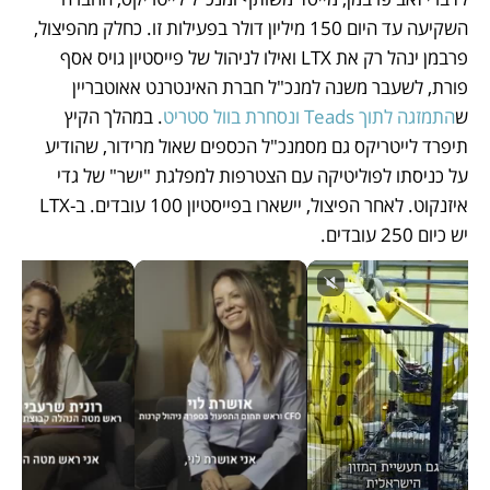
השקיעה עד היום 150 מיליון דולר בפעילות זו. כחלק מהפיצול, 
פרבמן ינהל רק את LTX ואילו לניהול של פייסטיון גויס אסף 
פורת, לשעבר משנה למנכ"ל חברת האינטרנט אאוטבריין 
ש
התמזגה לתוך Teads ונסחרת בוול סטריט
. במהלך הקיץ 
תיפרד לייטריקס גם מסמנכ"ל הכספים שאול מרידור, שהודיע 
על כניסתו לפוליטיקה עם הצטרפות למפלגת "ישר" של גדי 
איזנקוט. לאחר הפיצול, יישארו בפייסטיון 100 עובדים. ב-LTX 
יש כיום 250 עובדים. 