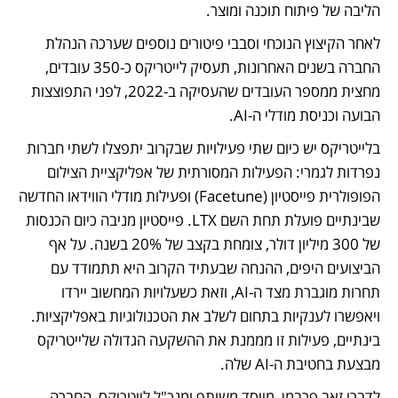
הליבה של פיתוח תוכנה ומוצר. 
לאחר הקיצוץ הנוכחי ו
סבבי פיטורים נוספים
 שערכה הנהלת 
החברה בשנים האחרונות, תעסיק לייטריקס כ-350 עובדים, 
מחצית ממספר העובדים שהעסיקה ב-2022, לפני התפוצצות 
הבועה וכניסת מודלי ה-AI. 
בלייטריקס יש כיום שתי פעילויות שבקרוב יתפצלו לשתי חברות 
נפרדות לגמרי: הפעילות המסורתית של אפליקציית הצילום 
הפופולרית פייסטיון (Facetune) ופעילות מודלי הווידאו החדשה 
שבינתיים פועלת תחת השם LTX. פייסטיון מניבה כיום הכנסות 
של 300 מיליון דולר, צומחת בקצב של 20% בשנה. על אף 
הביצועים היפים, ההנחה שבעתיד הקרוב היא תתמודד עם 
תחרות מוגברת מצד ה-AI, וזאת כשעלויות המחשוב יירדו 
ויאפשרו לענקיות בתחום לשלב את הטכנולוגיות באפליקציות. 
בינתיים, פעילות זו מממנת את ההשקעה הגדולה שלייטריקס 
מבצעת בחטיבת ה-AI שלה.
לדברי זאב פרבמן, מייסד משותף ומנכ"ל לייטריקס, החברה 