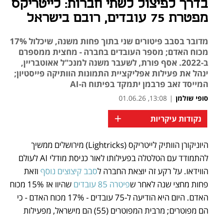
בדרך לפיצול לשתי חברות: לייטריקס
מפטרת 75 עובדים, רובם בישראל
מדובר בסבב פיטורים שני בתוך פחות משנה, שיכלול 17%
מכוח האדם; מספר העובדים בחברה - מחצית ממספרם
ב-2022. אסף פורת, לשעבר משנה למנכ"ל אאוטבריין,
ינהל את פעילות אפליקציית התמונות הוותיקה פייסטיון;
המייסד זאב פרבמן יתמקד בפיתוח ה-AI
סופי שולמן
|
13:08, 01.06.26
+
נקודות עיקריות
היוניקורן הוותיק לייטריקס (Lightricks) מירושלים ממשיך 
נפתח בכרטיסייה חדשה
נפתח בכרטיסייה חדשה
נפתח בכרטיסייה חדשה
נפתח בכרטיסייה חדשה
נפתח בכרטיסייה חדשה
להתמודד עם הטלטלה בפעילותו לאור כניסת מודלי AI לעולם 
הווידאו. על רקע זה יוצאת החברה ל
סבב קיצוצים נוסף
 וזאת 
פחות מחצי שנה לאחר ש
פיטרה 85 עובדים
 שהיוו אז 15% מכוח 
האדם. היום היא הודיעה ל-75 עובדים - 17% מכוח האדם - כי 
הם מפוטרים; מרבית המפוטרים (55) הם מישראל, מפעילות 