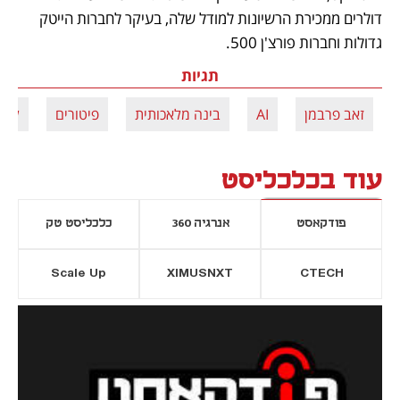
דולרים ממכירת הרשיונות למודל שלה, בעיקר לחברות הייטק 
גדולות וחברות פורצ'ן 500. 
תגיות
זאב פרבמן
AI
בינה מלאכותית
פיטורים
לייט
עוד בכלכליסט
פודקאסט
אנרגיה 360
כלכליסט טק
Scale Up
XIMUSNXT
CTECH
יסייה חדשה
נפתח בכרטיסייה חדשה