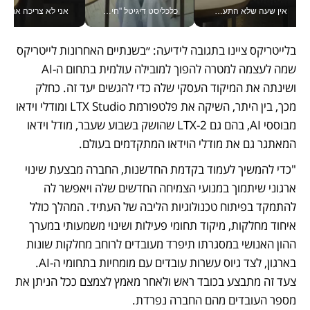
אין שעה שלא התעסקתי במשבר - טל אלכסנדרוביץ’ שגב מנהלת משברים תקשורתיים מכל מקום עם ה- Galaxy Z Fold8 Ultra שלה_v
כלכליסט דיגיטל "חינוך הוא המשימה של החיים שלי"_v
אני לא צריכה את המשרד:
בלייטריקס ציינו בתגובה לידיעה: ״בשנתיים האחרונות לייטריקס 
שמה לעצמה למטרה להפוך למובילה עולמית בתחום ה-AI 
ושינתה את המיקוד העסקי שלה כדי להגשים יעד זה. כחלק 
מכך, בין היתר, השיקה את פלטפורמת LTX Studio ומודלי וידאו 
מבוססי AI, בהם גם LTX-2 שהושק בשבוע שעבר, מודל וידאו 
המאתגר גם את מודלי הוידאו המתקדמים בעולם. 
"כדי להמשיך לעמוד בקדמת החדשנות, החברה מבצעת שינוי 
ארגוני שיתמוך במנועי הצמיחה החדשים שלה ויאפשר לה 
להתמקד בפיתוח טכנולוגיות הליבה של העתיד. המהלך כולל 
איחוד מחלקות, מיקוד תחומי פעילות ושינוי משמעותי במערך 
ההון האנושי במסגרתו תיפרד מעובדים לרוחב מחלקות שונות 
בארגון, לצד גיוס עשרות עובדים עם מומחיות בתחומי ה-AI. 
צעד זה מתבצע בכובד ראש ולאחר מאמץ לצמצם ככל הניתן את 
מספר העובדים מהם החברה נפרדת. 