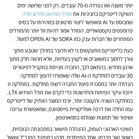
יותר משנה ואז נפרדה מ-70 עובדים. רק לפני שלושה ימים 
השיקה לייטריקס בחגיגיות את
 מודל הווידאו החדש שלה 
שמבוסס על AI ומאפשר ליצור סרטונים במהירות על בסיס 
פרומפטים טקסטואליים. המודל אמור להיות זול יותר מהמודלים 
המתחרים של חברות ענק כמו SORA של OPEN AI למשל. 
כעת בלייטריקס מתעקשים כי לא מדובר במהלך שנובע מתוך 
צורך לחסוך במשאבים או לקצץ בעלויות, אלא מהווה חלק מתוך 
ארגון מחדש. בהתאם לכך, החברה מגייסת במקביל לפיטורים 
30 עובדים למחלקת ה-AI שלה שאמורה להפוך למחלקה 
הגדולה יותר במסגרת פיצול החברה לשתי מחלקות. במחלקה זו 
ירוכזו עיקר הפיתוח והחדשנות כדי לקדם את מודל הווידאו LTX. 
במחלקה השניה והקטנה יותר, יורכז המוצר הוותיק של לייטריקס 
עמו החלה את דרכה אפליקציית פייסטיונס, שמאפשרת עריכה 
ושיפור של תמונות שצולמו בסמארטפון. 
השינוי הארגוני העמוק, ההנהלה תישאר במתכונתה הנוכחית, 
כאשר זאב פרבמן, אחד המייסדים, מכהן בתפקיד המנכ"ל ושאול 