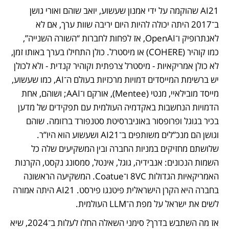
AI21 שהוקמה על ידי אמנון שעשוע, יואב שוהם ואורי גושן 
ב־2017 היתה יכולה להיות היום יריבה שוות ערך, אם לא 
לאנתרופיק ו־OpenAI, אז לפחות לחברות “השורה השנייה”, 
כמו קוהיר (COHERE) או מיסטרל. כולן התחילו בערך באותו זמן, 
לא כולן אמריקאיות - מיסטרל צרפתית וקוהיר קנדית - ולא לכולן 
יש ברשימת המייסדים דמויות מרכזיות בעולם ה־AI, כמו שעשוע, 
מייסד מובילאיי, מנטי (Mentee), אורקם ו־AAI; ושוהם, אחת 
הדמויות הנחשבות באקדמיה העולמית עם תפקידים של מדען 
בכיר בגוגל ופרופסור באוניברסיטת סטנפורד ברזומה. שוהם 
וגושן הם מנכ”לים משותפים ב־AI21 ושעשוע הוא היו”ר. 
שלושתם מחזיקים במניות החברה ובין המשקיעים שלה כל 
השמות הנכונים: אנבידיה, גוגל, אינטל, סמסונג נקסט, הקרנות 
האמריקאיות הגדולות 8VC ו־Coatue. המשקיעה הראשונה 
בחברה היא הקרן הישראלית פיטנגו פירסט. AI21 היתה אמורה 
לשים את ישראל על מפת ה־LLM העולמית.
אז מה השתבש בדרך? סימני השאלה החלו לעלות ב־2024, שיא 