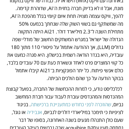
באחרונה עם וויקס (WIX) הישראלית. כבודה של וויקס במקומו 
מונח, אבל זו לא בדיוק חברה בחזית ה־AI, שדוהרת קדימה. 
להפך, וויקס עצמה מצויה תחת איום קיומי בגלל מהפכת ה־AI, 
מה שמשתקף גם בשווי השוק שלה שנחתך בכמעט 50% 
מתחילת השנה ל־2.3 מיליארד דולר. AI21 היתה התקווה 
הגדולה של ישראל במגרש המשחקים החשוב של מודלי שפה 
גדולים (LLM), אך ההודעה אתמול על פיטורי 110 מתוך 180 
עובדיה, היא בגדר הודאה רשמית בכישלון. היא סגרה כמעט את 
כל קווי המוצרים פרט לאחד ונשארת כעת עם 70 עובדים בלבד, 
כולם אנשי פיתוח. כל יתר הפונקציות ב־AI21 קיבלו אתמול 
בבוקר הודעה על כך שהם הולכים הביתה.
 לכלכליסט נודע, כי למרות ההכחשות של החברה, בפועל קבוצת 
המהנדסות והמהנדסים עוברת לעבוד עבור חברת המחשוב 
נביוס, 
שהוזכרה לפני כחודש כמתעניינת ברכישתה
. בניגוד 
לציפיות כי תימכר במיליארדי דולרים לנביוס, 
אנבידיה
 או גוגל, 
שעם כולן התנהלו מגעים בשנה האחרונה, בסופו של דבר 
נחתמה מעין עסקת acquihire שבה נרכשים בעיקר העובדים. 