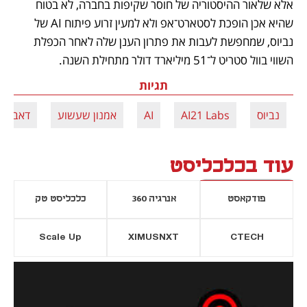
אלא שלאור ההיסטוריה של חוסר שקיפות בחברה, לא בטוח 
שהיא אכן הופכת לסטארט־אפ ולא למעין זרוע פיתוח AI של 
נביוס, שמחפשת לעבות את פתרון הענן שלה לאחר הכפלת 
השווי בוול סטריט ל־51 מיליארד דולר מתחילת השנה.
תגיות
נביוס
AI21 Labs
AI
אמנון שעשוע
דאבל AI
עוד בכלכליסט
פודקאסט
אנרגיה 360
כלכליסט טק
Scale Up
XIMUSNXT
CTECH
יסייה חדשה
נפתח בכרטיסייה חדשה