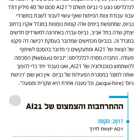
לכלכליסט נוגע כי נביוס תשלם ל־AI21 סכום של 40 מיליון דולר 
עבור עבודת צוות הפיתוח שאף עשוי לעבור לשבת במשרדי 
נביוס, שמחפשת בימים אלה קומות נוספות במגדל אקרו ברחוב 
יצחק שדה בתל אביב. נביוס עברה באחרונה למשרדים חדשים 
במגדל זה. בנביוס מכחישים שמדובר בעסקת רכישה דה פקטו 
של הצוות של AI21 ומתעקשים כי מדובר בהסכם לשיתוף 
פעולה. החברה מסרה לכלכליסט: ״נביוס (Nebius) הסכימה 
להשתמש בטכנולוגיה של AI21, ואנו נעבוד יחד כדי להפוך 
אותה למוצר במסגרת הפעילות של נביוס. אין כאן שום 'רכישת 
גיוס' (acqui-hire), וכל טענה אחרת היא שקרית ומטעה".