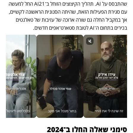
שהתבסס על AI. תהליך הקיצוצים הזוחל ב־AI21 החל למעשה 
עם סגירת הפעילות הזאת, שהיתה הסנונית הראשונה לקשיים, 
אך במקביל החלה גם שורה ארוכה של עזיבות של טאלנטים 
בכירים בתחום ה־AI לטובת סטארט־אפים חדשים. 
זה שינה לי את החיים: איך עידו איז'ק הופך את הסמארטפון לכלי צילום מקצועי_v
בתור מנכל אני מקבל מאות החלטות ביום, וה- Galaxy Z Fold8 Ultra עוזר לי לחתוך אותן מהר יותר_v
כלכליסט דיגיטל
סימני שאלה החלו ב־2024