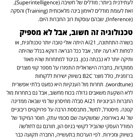
לעתידנית ביותר: מודלים של חשיבה (Superintelligence), 
זאת לעומת מודלים לאימון בינה מלאכותית (Training) והסקה 
(Inference), שבהם עוסקות רוב החברות היום. 
טכנולוגיה זה חשוב, אבל לא מספיק
בשורה התחתונה, AI21 היתה אולי טובה יותר טכנולוגית, או 
לפחות לא רעה יותר, אבל ככל הנראה דווקא בגלל שהיתה 
ותיקה יותר לא נבנתה נכון. בניגוד למתחרות שהיו מאוד 
ממוקדות, בחברה הישראלית התפזרו על מספר קווי מוצרים 
בו־זמנית, כולל מוצר B2C בשיווק ישירות ללקוחות 
(wordtune). תחרות מול הענקיות היא כמעט בלתי אפשרית 
ללא השקעת משאבים גדולה בכוח מחשוב, אבל גם בתחרות מול 
החברות הבינוניות AI21 סבלה מחיסרון של מי שבאה ממדינה 
קטנה. מיסטרל, למשל, מתבססת הרבה על פרויקטים ריבוניים 
של AI באירופה, שמשקיעה שם סכומי עתק. חוסר המיקוד של 
המודל העסקי שהוביל לקושי בגיוס הון, תורגם גם לחולשה 
בשיווק ומכירות. לפי הערכות בתעשייה, החברה תקועה כבר 