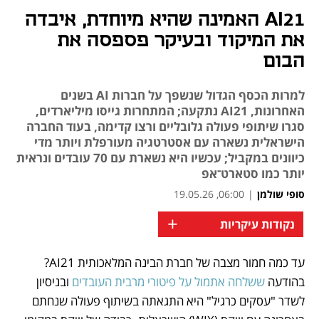
AI21 האמינה שהיא מיוחדת, איבדה
את המיקוד ובעיקר פספסה את
הבום
למרות הכסף הגדול שנשפך על חברות AI בשנים
האחרונות, AI21 נתקעה; המתחרות גייסו מיליארדים,
סגרו שיתופי פעולה גלובליים ורצו קדימה, בעוד החברה
הישראלית נשארה עם אסטרטגיה מעורפלת ויותר מדי
כיוונים במקביל; עכשיו היא נשארת עם 70 עובדים ונראית
יותר כמו סטארט־אפ
סופי שולמן
|
06:00, 19.05.26
+
נקודות עיקריות
עד כמה חמור מצבה של חברת הבינה המלאכותית AI21? 
נפתח בכרטיסייה חדשה
נפתח בכרטיסייה חדשה
נפתח בכרטיסייה חדשה
נפתח בכרטיסייה חדשה
בהודעה 
ששלחה אתמול על פיטורי מרבית העובדים
 ובניסיון 
לשדר "עסקים כרגיל" היא התגאתה בשיתוף פעולה שנחתם 