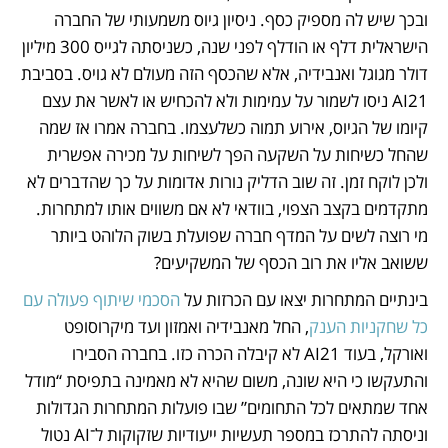
ובכך שיש לה מספיק כסף. ניסיון גיוס משמעותי של החברה 
הישראלית דלף או הודלף לפני שנה, כשניסתה לגייס 300 מיליון 
דולר מגוגל ואנבידיה, אלא שהכסף הזה מעולם לא גויס. בסביבת 
AI21 ניסו לשמור על עמימות ולא להכחיש או לאשר את עצם 
קיומו של הגיוס, אירוע תמוה כשלעצמו. בחברה אמרו אז שמה 
שהחל כשיחות על השקעה הפך לשיחות על מכירה אפשרית 
ולכן לוקח זמן. זה שוב הדליק נורות אדומות על כך שהדברים לא 
מתקדמים בקצב הצפוי, בוודאי לא אם משווים אותו למתחרות. 
מי רוצה לשים על המדף חברה שפועלת בשוק הלוהט ביותר 
ששואב אליו את רוב הכסף של המשקיעים? 
בינתיים המתחרות יצאו עם הכרזות על 
הסכמי שיתוף פעולה עם 
כל שחקניות הענק
, החל מאנבידיה ואמזון ועד מיקרוסופט 
ואורקל, בעוד AI21 לא קיבלה הכרה כזו. בחברה הסבירו 
והתעקשו כי היא שונה, משום שהיא לא מאמינה בתפיסת “מודל 
אחד שמתאים לכל התחומים” שבו פועלות המתחרות הגדולות 
וניסתה להתרכז במספר תעשיות ייעודיות שזקוקות ל־AI נטול 