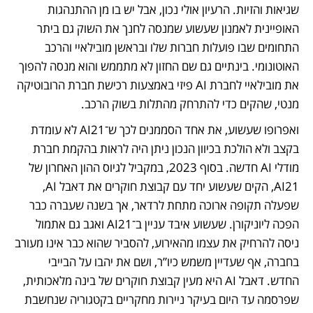
שגיאות והזיות. הרעיון אולי נכון, אבל יש בו מן ההתנהגות 
האופיינית לאמנון שעשוע שמנסה לחנך את השוק גם ביתר 
התחומים שבו פועלות חברות שלו ובראשן מובילאיי והרכב 
האוטונומי. בינתיים גם שם החזון לא מתממש והוא מנסה להפוך 
את מובילאיי לחברת AI פיזי באמצעות רכישת חברת הרובוטיקה 
מנטי, שהקים כדי להתרחק מהתלות בשוק הרכב.
ואפרופו שעשוע, את אחד הסממנים לכך ש־AI21 לא עומדת 
בקצב ולא הולכת בכיוון הנכון ניתן היה לראות בהקמת חברת 
מודלי AI חדשה. בסוף 2023, במקביל לגיוס ההון האחרון של 
AI21, הקים שעשוע יחד עם קבוצת חוקרים את דאבל AI, 
שפעלה תקופה ארוכה מתחת לרדאר, אך בשנה שעברה כבר 
הפכה ליוניקורן. שעשוע איבד עניין ב־AI21 ואגב גם אתמול 
ניסה להרחיק את עצמו מהאירוע, להסביר שהוא כבר אינו מעורב 
בחברה, אף שעדיין משמש כיו”ר, ושם את יהבו על הבייבי 
החדש. דאבל AI היא מעין קבוצת חוקרים של בינה מלאכותית, 
שפרסמה עד היום בעיקר ניירות מחקריים בקטגוריה שנחשבת 