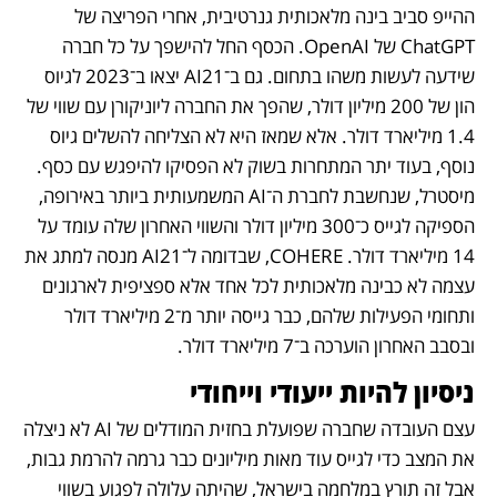
ההייפ סביב בינה מלאכותית גנרטיבית, אחרי הפריצה של 
ChatGPT של OpenAI. הכסף החל להישפך על כל חברה 
שידעה לעשות משהו בתחום. גם ב־AI21 יצאו ב־2023 לגיוס 
הון של 200 מיליון דולר, שהפך את החברה ליוניקורן עם שווי של 
1.4 מיליארד דולר. אלא שמאז היא לא הצליחה להשלים גיוס 
נוסף, בעוד יתר המתחרות בשוק לא הפסיקו להיפגש עם כסף. 
מיסטרל, שנחשבת לחברת ה־AI המשמעותית ביותר באירופה, 
הספיקה לגייס כ־300 מיליון דולר והשווי האחרון שלה עומד על 
14 מיליארד דולר. COHERE, שבדומה ל־AI21 מנסה למתג את 
עצמה לא כבינה מלאכותית לכל אחד אלא ספציפית לארגונים 
ותחומי הפעילות שלהם, כבר גייסה יותר מ־2 מיליארד דולר 
ובסבב האחרון הוערכה ב־7 מיליארד דולר. 
ניסיון להיות ייעודי וייחודי
עצם העובדה שחברה שפועלת בחזית המודלים של AI לא ניצלה 
את המצב כדי לגייס עוד מאות מיליונים כבר גרמה להרמת גבות, 
אבל זה תורץ במלחמה בישראל, שהיתה עלולה לפגוע בשווי 