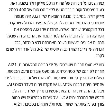
כמה שנים על מכירות של פחות מ־50 מיליון דולר בשנה, זאת 
בעוד מיסטרל וקוהיר כבר הגיעו לקצב הכנסות של 400 ו־200 
מיליון דולר. במקביל, מבנה ההוצאות של AI21 היה מנופח 
יחסית כי היא תמיד נערכה לרגע של הקפיצה הגדולה שתקרה 
בכל הווקטורים שבהם פעלה. ההבנה ש־AI21 פספסה את 
הפריצה הגדולה הובילה להחלטה למכור את החברה, מה שבעלי 
המניות אכן ניסו לעשות בשנה האחרונה ללא הצלחה, ככל 
הנראה על רקע השווי הגבוה יחסית של 3-2 מיליארד דולר שרצו 
לקבל. 
כמו לא מעט חברות שטולטלו על ידי הבינה המלאכותית, AI21 
חוזרת לפורמט של סטארט־אפ, עם מעט עובדים ומעט הכנסות, 
כשלפניה תהליך פיתוח משמעותי. “זה התבשל זמן רב, כבר לפני 
שנתיים היתה הבנה של־LLM יש תקרה ויהיה מעבר לסוכני AI. 
אבל גם התשתית הזו נמצאת עכשיו בתהליך של הגדרה ולכן 
הדגש של החברה יהיה עכשיו על פיתוח טכנולוגיה ויש פחות 
צורך בפונקציות של שיווק ומכירות”, אומרים בסביבת AI21. 