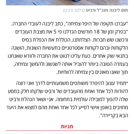
תום ליבנה מנכ"ל ורביט
(
צילום: ורביט
)
"עברנו תקופה של היפר-צמיחה", כתב ליבנה לעובדי החברה. 
"בפרק זמן של 18 חודשים הגדלנו פי 5 את מצבת העובדים 
ורכשנו שש חברות. הצלחתנו, הכוללת את הכפלת בסיס 
הלקוחות ובהם לקוחות אסטרטגיים בתעשיות השונות, הושגה 
בתנאי שוק אחרים. כעת עלינו לנווט את החברה ולוודא שאנחנו 
בעמדה הטובה ביותר להוביל אותה לשגשוג ולהמשך צמיחה, 
תוך שאנו מאזנים בין צמיחה לרווחיות. 
״תמיד עצוב להיפרד משותפים משמעותיים לדרך ואני רוצה 
להודות לכל אחד ואחת מהעובדים של ורביט שלקחו חלק במסע 
שלה להפוך למובילה עולמית בתחומה. אני ושאר הנהלת ורביט 
מחויבים באופן אישי לסייע לכל אחד ואחת מהם למצוא את היעד 
הבא בקריירה". 
תגיות