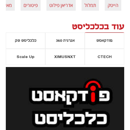
הייטק
תמלול
אדריאן פילוט
פיטורים
מאיר א
עוד בכלכליסט
פודקאסט
אנרגיה 360
כלכליסט טק
Scale Up
XIMUSNXT
CTECH
יסייה חדשה
נפתח בכרטיסייה חדשה