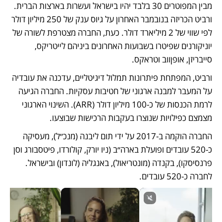
מבין המפוטרים 30 בלבד יהיו בישראל ועשרות בארצות הברית. 
ורביט הכריזה בנובמבר האחרון על גיוס ענק של 250 מיליון דולר 
לפי שווי של 2 מיליארד דולר. כעת, החברה מצטרפת לשורה של 
יוניקורנים שפיטרו בשבועות האחרונים ביניהם לייטריקס, 
סייבריזן, אופןווב וטראקס. 
ורביט, המפתחת פיתרונות תמלול דיגיטליים, עדכנה את עובדיה 
על המעבר למבנה ארגוני של חטיבות עסקיות. החברה הגיעה 
לרמת הכנסות של כ-100 מיליון דולר (ARR). השינוי הארגוני 
מצמצם כפילויות שנוצרו בעקבות הרכישות שבוצעו. 
החברה הוקמה ב-2017 על ידי תום ליבנה (מנכ״ל), מעסיקה 
כ-520 עובדים ופועלת בארה״ב (ניו יורק, קולורדו, פיטסבורג וסן 
פרנסיסקו), בקנדה (מונטריאול), באנגליה (לונדון) ובישראל. 
לחברה כ-520 עובדים. 