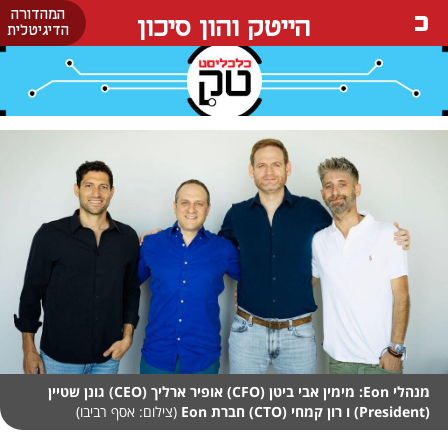
המהדורה
הייטק והון סיכון
הדיגיטלית
מנהלי Eon: מימין אבי ביטן (CFO) אופיר ארליך (CEO) גונן שטיין
(President) ו רון קמחי (CTO) חברת Eon
(צילום: אסף רביבו)