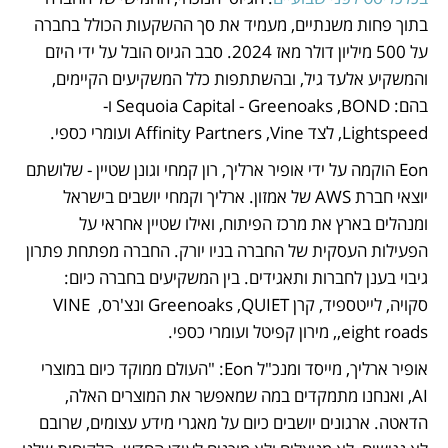
בתוך פחות משנתיים, מעמיד את סך ההשקעות הכולל בחברה 
על 500 מיליון דולר מאז 2024. סבב הגיוס הובל על ידי היזם 
והמשקיע אלעד גיל, ובהשתתפות כלל המשקיעים הקיימים, 
בהם: Sequoia Capital - Greenoaks ,BOND ו-
Lightspeed, לצד Affinity Partners ,Vine ועומרי כספי.
Eon הוקמה על ידי אופיר ארליך, רון קמחי וגונן שטיין - שלושתם 
יוצאי חברת AWS של אמזון. ארליך וקמחי יושבים בישראל 
ומנהלים בארץ את מרכז הפיתוח, ואילו שטיין אחראי על 
הפעילות העסקית של החברה בניו יורק. החברה מפתחת פתרון 
גיבוי בענן לחברות ותאגידים. בין המשקיעים בחברה כיום: 
סקויה, לייטספיד, קרן Greenoaks ,QUIET ונצ'רס, VINE 
,eight roads, מירון קפיטל ועומרי כספי. 
אופיר ארליך, מייסד ומנכ"ל Eon: "העולם ממוקד כיום במוצרי 
AI, ואנחנו מתמקדים במה שמאפשר את המוצרים האלה, 
הדאטה. ארגונים יושבים כיום על מאגרי מידע עצומים, שרובם 