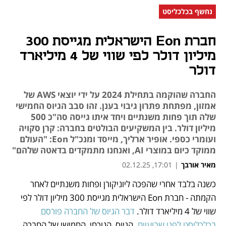
נחשף בכלכליסט
חברת Eon הישראלית מגייסת 300
מיליון דולר לפי שווי של 4 מיליארד
דולר
החברה שהוקמה בתחילת 2024 על ידי יוצאי AWS של
אמזון, מפתחת פתרון גיבוי בענן. זהו סבב הגיוס החמישי
שלה תוך פחות משנתיים ויחד איתו גייסה סה"כ 500
מיליון דולר. בין המשקיעים הבולטים בחברה: קרן סקויה
ועומרי כספי. אופיר ארליך, מייסד ומנכ"ל Eon: "העולם
ממוקד כיום במוצרי AI, ואנחנו מתמקדים בדאטה שלהם"
מאיר אורבך
|
17:01, 02.12.25
כשנה בלבד אחרי שהפכה ליוניקורן ופחות משנתיים לאחר 
נפתח בכרטיסייה חדשה
הקמתה - חברת Eon הישראלית מגייסת 300 מיליון דולר לפי 
שווי של 4 מיליארד דולר. 
דבר הגיוס של החברה פורסם 
בכלכליסט לפני שבועיים
. הגיוס  הנוכחי, החמישי של החברה 