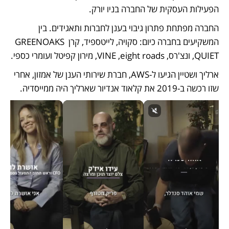
הפעילות העסקית של החברה בניו יורק. 
החברה מפתחת פתרון גיבוי בענן לחברות ותאגידים. בין 
המשקיעים בחברה כיום: סקויה, לייטספיד, קרן GREENOAKS 
,QUIET ונצ'רס, VINE ,eight roads, מירון קפיטל ועומרי כספי. 
ארליך ושטיין הגיעו ל-AWS, חברת שירותי הענן של אמזון, אחרי 
שזו רכשה ב-2019 את קלאוד אנדיור שארליך היה ממייסדיה. 