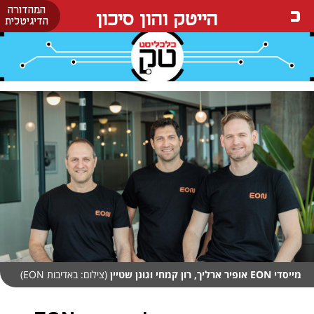
המהדורה
הייטק והון סיכון
הדיגיטלית
מייסדי EON אופיר ארליך, רון קמחי וגונן שטיין
(צילום: באדיבות EON)