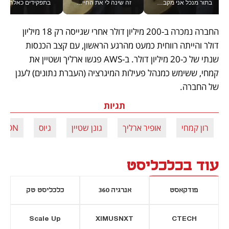
בתור מנכל אני מקבל מאות החלטות ביום, וה- Galaxy Z Fold8 Ultra עוזר לי לחתוך אותן מהר יותר_v
זה שינה לי את החיים: איך עידו איז'ק הופך את הסמארטפון לכלי צילום מקצועי_v
בתפקידים כאלה אי אפשר לח
החברה נמכרה ב-200 מיליון דולר אחרי שגייסה רק 18 מיליון 
דולר והייתה רווחית כמעט מהרגע הראשון, עם קצב הכנסות 
שנתי של כ-20 מיליון דולר. ב-AWS פגשו ארליך ושטיין את 
קמחי, ששימש כמנהל פעילות המיגרציה (העברת נתונים) לענן 
של החברה.
תגיות
רון קמחי
אופיר ארליך
גונן שטיין
גיוס
EON
עוד בכלכליסט
פודקאסט
אנרגיה 360
כלכליסט טק
Scale Up
XIMUSNXT
CTECH