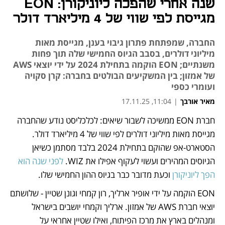
שנה אחרי שהפכה ליוניקורן: EON
מגייסת לפי שווי של 4 מיליארד דולר
החברה, שמפתחת פתרון גיבוי בענן, מגייסת מאות
מיליוני דולרים, בסבב הגיוס החמישי שלה תוך פחות
משנתיים; EON הוקמה בתחילת 2024 על ידי יוצאי AWS
של אמזון; בין המשקיעים הבולטים בחברה: קרן סקויה
ועומרי כספי
מאיר אורבך
|
11:04, 17.11.25
חברת EON ממשיכה לשבור שיאים: לכלכליסט נודע שהחברה 
נפתח בכרטיסייה חדשה
מגייסת מאות מיליוני דולרים לפי שווי של 4 מיליארד דולר. 
הסטארט-אפ שהוקם בתחילת 2024 בלבד מסתמן כשיאן 
הגיוסים המהירים ועשוי לעקוף אפילו את WIZ. 
לפני שנה הוא 
הפך ליוניקורן
 וכעת מדובר כבר בגיוס ההון החמישי שלו.  
EON הוקמה על ידי אופיר ארליך, רון קמחי וגונן שטיין - שלושתם 
יוצאי חברת AWS של אמזון. ארליך וקמחי יושבים בישראל 
ומנהלים בארץ את מרכז הפיתוח, ואילו שטיין אחראי על 