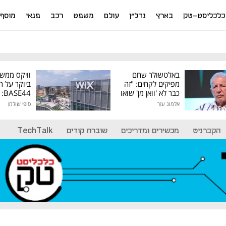
כלכליסט-טק
בארץ
נדל"ן
עולם
משפט
רכב
פנאי
מוסף
באלטשולר שחם
וויקס ממש
מפיקים לקחים: "זה
ביוקר על ר
כבר לא 'וואן מן' שואו
44
של גילעד"
אלמוג עזר
סופי שולמן
מיליון דולר
הקברניט
מכשירים ומדריכים
שוברת קודים
TechTalk