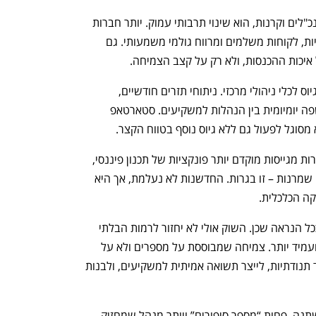
מה שאנחנו רואים בשטח, בעבודה עם מנכ"לים וקרנות, הוא שינוי תרבותי עמוק. יותר חברות 
מגיעות לגיוס כשהן מציגות הכנסות אמיתיות, לקוחות משלמים ומרווח גולמי משמעותי. גם 
איכות ההכנסות, ולא רק על קצב הצמיחה.
בהתאם, המודל הפיננסי הפך מכלי עזר לגיוס לכלי ניהולי מרכזי. ניתוחי תזרים חודשיים, 
תרחישים שמרניים ומדדי יעילות הפכו לשפה יומיומית בין הנהלות למשקיעים. סטארטאפ 
גם האקוסיסטם עצמו עובר אבולוציה. חברות מגייסות מוקדם יותר פונקציות של תכנון פיננסי, 
תמחור וניתוח שוק מבוסס נתונים. זו אינה שמרנות – זו בגרות. החדשנות לא נעלמת, אך היא 
ה הכלכלית.
האם השינוי הזה טוב להייטק הישראלי? ככל הנראה שכן. השוק אולי לא יחזור לרמות הבלתי 
מציאותיות של 2021, אך הוא הופך בריא ועמיד יותר. צמיחה שמבוססת על מספרים ולא על 
הבטחות מייצרת חברות שמסוגלות לשרוד תנודתיות, לייצר תשואה אמיתית למשקיעים, ולבנות 
בתוך המציאות הזו, גם תפקיד המנכ"ל משתנה. פחות “מספר סיפורים” ויותר מנהל שמחזיק 