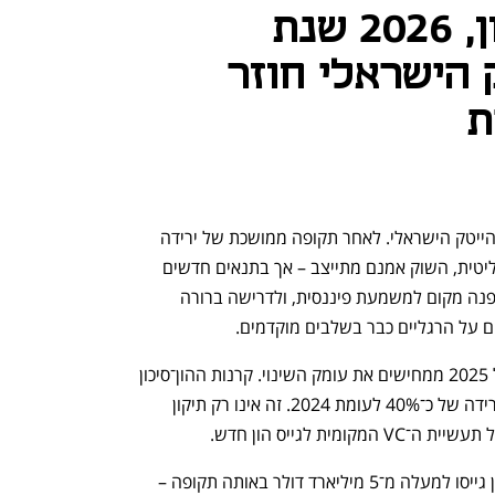
2025 שנת הסינון, 2026 שנת
 הישראלי חוזר
ת
שנת 2025 נפתחת כנקודת מבחן עבור ההייטק הישראלי. לאחר תקופה ממושכת של ירידה 
בהשקעות, ריבית גבוהה ואי־ודאות גיאופוליטית, השוק אמנם מתייצב – אך בתנאים חדשים 
לחלוטין. ההתלהבות מנרטיבים נוצצים מפנה מקום למשמעת פיננסית, ולדרישה ברורה 
ם על הרגליים כבר בשלבים מוקדמים.
נתוני IVC–KPMG למחצית הראשונה של 2025 ממחישים את עומק השינוי. קרנות ההון־סיכון 
בישראל גייסו כ־260 מיליון דולר בלבד – ירידה של כ־40% לעומת 2024. זה אינו רק תיקון 
ית לגייס הון חדש.
במקביל, חברות ההייטק הישראליות עצמן גייסו למעלה מ־5 מיליארד דולר באותה תקופה – 