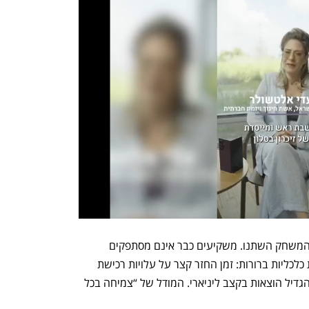
אלא שגם בתוך גל ההשקעות ב־AI, כללי המשחק השתנו. משקיעים כבר אינם מסתפקים 
בסיפור טוב. חברות נדרשות להציג יחידות כלכליות ברורות: זמן החזר קצר על עלויות רכישת 
לקוח, שחיקה נמוכה, ויכולת לצמוח בלי להגדיל הוצאות בקצב ליניארי. המודל של “צמיחה בכל 