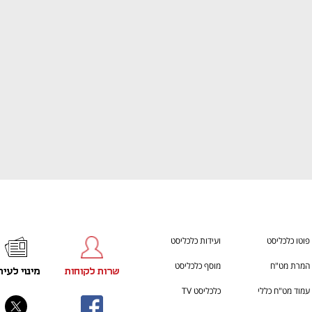
ענף במתח גבוה
מדברים כלכלה, עסקים ומה שב
פוטו כלכליסט
ועידות כלכליסט
המרת מט"ח
מוסף כלכליסט
שרות לקוחות
מינוי לעית
עמוד מט"ח כללי
כלכליסט TV