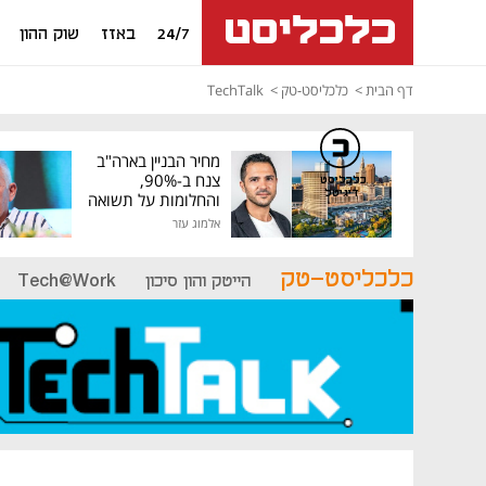
24/7
באזז
שוק ההון
דף הבית
כלכליסט-טק
TechTalk
מחיר הבניין בארה"ב
צנח ב-90%,
כלכליסט
דיגיטל
והחלומות על תשואה
גבוהה התנפצו
אלמוג עזר
כלכליסט-טק
הייטק והון סיכון
Tech@Work