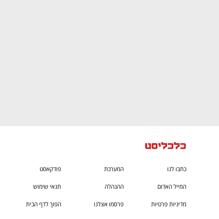
CTech – the
הבית של ההייטק הישראלי
כתבו לנו
המערכת
פודקאסט
המייל האדום
ההנהלה
תנאי שימוש
מדיניות פרטיות
פרסמו אצלנו
הפוך לדף הבית