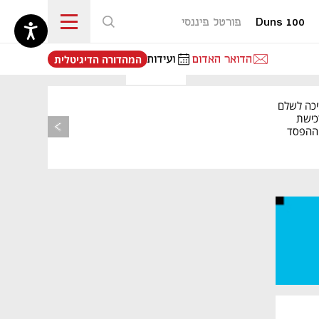
Duns 100
פורטל פיננסי
נפתח בכרטיסייה חדשה
הדואר האדום
ועידות
המהדורה הדיגיטלית
יכה לשלם
כישת
BASE: ההפסד
הרבעוני זינק ל-76