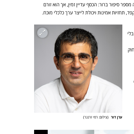
הנתון הגבוה ביותר מאז 2022. הפער הזה מספר סיפור ברור: הכסף עדיין זמין, אך הוא זורם 
ד, תחזיות אמינות ויכולת לייצר ערך כלכלי מוכח.
Crunchbase, מימון הסטארטאפים הגלובלי 
מיליארד דולר – עלייה שנתית, אך עדיין רחוק 
ת. תחום אחד בולט 
טריליון דולר, בעיקר סביב תשתיות ויישומי 
ערן דור 
(
צילום: רמי זרנגר
)