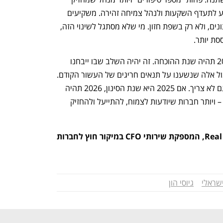
שליטה עמוקה במספרים, מבין תזרים, יודע לתעדף השקעות ולנהל צמיחה זהירה. משקיעים 
מצפים היום להנהלה שמדברת בשפת נתונים, ולא רק בשפת חזון. מי שלא מסתגל לשינוי הזה, 
סת יותר.
2025 מסמנת את נקודת המעבר, אך 2026 תהיה שנת ההוכחה. זה יהיה השלב שבו ייבחנו 
החברות שבנו תשתית פיננסית אמיתית מול אלה שנשענו על תנאים חריגים של העשור הקודם. 
ההייטק הישראלי לא חוזר ל־2021, והוא גם לא צריך. אם 2025 היא שנת הסינון, 2026 תהיה 
שנת הבשלות: פחות רעש, פחות סיפורים – ויותר חברות שיודעות לצמוח, להתייעל ולהחזיק 
ערן דור הוא מייסד ומנכ"ל Real Numbers, המספקת שירותי CFO במיקור חוץ לחברות 
שראלי
גיוסי הון