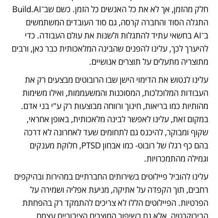
חלק מהזמן, אך לא את כל האנשים כל הזמן. כשם שב־Build.AI 
התגלה הסוד והחברה קרסה, גם סוד העובדים המשתמשים 
ב־AI בחשאי עתיד להתגלות ולשנות את עולם העבודה. כדי 
להיערך לכך, עלינו להפנים שהבינה המלאכותית כבר כאן, ורבים 
מתוצריה מתעלים על תוצרים אנושיים. 
עלינו לנטוש את הדימוי הישן שבו הרובוטים מבצעים רק את 
העבודות המלוכלכות, המסוכנות והמשעממות, ואילו משימות 
מהותיות כמו בריאות, חינוך ורווחה מבוצעות רק ע"י בני אדם. 
במקום זאת, עלינו לאפשר לבינה מלאכותית, באופן אחראי, 
שקוף ומבוקר, להיכנס גם לתחומים שעד לאחרונה לא דרכה 
בהם כף רגלו של רובוט- כמו אבחון PTSD, חלוקת מענקים 
וגמילה מהתמכרויות. 
עלינו להוביל פיילוטים בשירותים החברתיים במהירות ובהיקפים 
רחבים, תוך הקפדה על אתיקה, מניעת אפליה ושמירה על 
הפרטיות. הפיילוטים הללו לא צריכים להתמקד רק בהפחתת 
הבירוקרטיה, אלא גם בשיפור המוצרים הציבוריים עצמם. 