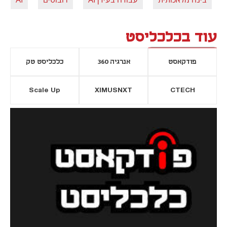
עוד בכלכליסט
פודקאסט
אנרגיה 360
כלכליסט טק
Scale Up
XIMUSNXT
CTECH
יסייה חדשה
נפתח בכרטיסייה חדשה