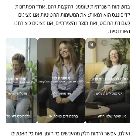
במשימות השגרתיות שזממנו להקצות להם. אחד הפתרונות 
לדיסוננס הוא רמאות: את המשימות הרוטיניות אנו מציגים 
כעבודת הרובוט, ואת תוצריו היצירתיים, אנו מציגים כיצירתנו 
האותנטית.
אין שעה שלא התעסקתי במשבר - טל אלכסנדרוביץ’ שגב מנהלת משברים תקשורתיים מכל מקום עם ה- Galaxy Z Fold8 Ultra שלה_v
בתפקידים כאלה אי אפשר לחכות: אושרת לוי מניעה השקעות ענק מהטלפון_v
כלכליסט דיגיטל
ואולם, אפשר לרמות חלק מהאנשים כל הזמן, ואת כל האנשים 