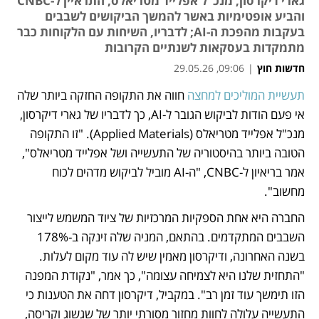
גארי דיקרסון, מנכ"ל אפלייד מטריאלס, התראיין ל-CNBC
והביע אופטימיות באשר להמשך הביקושים לשבבים
בעקבות מהפכת ה-AI; לדבריו, השיחות עם הלקוחות כבר
מתמקדות בעסקאות לשנתיים הקרובות
חדשות חוץ
|
09:06, 29.05.26
תעשיית המוליכים למחצה
 חווה את התקופה החזקה ביותר שלה 
נפתח בכרטיסייה חדשה
אי פעם הודות לביקוש הגובר ל-AI, כך לדבריו של גארי דיקרסון, 
מנכ"ל אפלייד מטריאלס (Applied Materials). "זו התקופה 
הטובה ביותר בהיסטוריה של התעשייה ושל אפלייד מטריאלס", 
אמר בריאיון ל-CNBC, "ה-AI מוביל לביקוש מדהים לכוח 
מחשוב". 
החברה היא אחת הספקיות המרכזיות של ציוד המשמש לייצור 
השבבים המתקדמים. בהתאם, המניה שלה זינקה ב-178% 
בשנה האחרונה, ודיקרסון מאמין שיש לה עוד מקום לעלות. 
"התחזית שלנו היא לצמיחה עצומה", כך אמר, "נקודת המפנה 
הזו תימשך עוד זמן רב". במקביל, דיקרסון דחה את הטענות כי 
התעשייה עלולה לחוות מחזור מסורתי יותר של שגשוג וקריסה, 