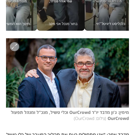
כלכליסט דיגיטל "חינוך הוא המשימה של החיים שלי"_v
בתור מנכל אני מקבל מאות החלטות ביום, וה- Galaxy Z Fold8 Ultra עוזר לי לחתוך אותן מהר יותר_v
חינוך הוא המש
מימין: ג'ון מדבד יו"ר OurCrowd וכלי טשיל, מנכ"ל ומנהל תפעול 
OurCrowd
(
צילום: OurCrowd
)
מדבד אמר: "אנו מתחילים כעת את תהליך המעבר של כלי טשיל 