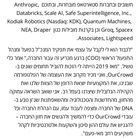
חשובים ובחברות סטארטאפ מובחרות, ובתוכם Anthropic, 
Databricks, Scale AI, Safe Superintelligence, Inc., 
Kodiak Robotics (Nasdaq: KDK), Quantum Machines, 
Groq, Spacex וכן בקרנות מובילות כגון NEA, Draper 
Associates, Lightspeed.
"לכבוד הוא לי לקבל על עצמי את תפקיד המנכ"ל בפועל ומנהל 
התפעול הראשי (COO) ברגע מכריע זה עבור החברה," אמר כלי 
טשיל. "מאז 2019 הייתה לי הזכות להוביל תחומים שונים ב- 
OurCrowd, ואני מכיר מקרוב את העוצמה של הפלטפורמה 
שבנינו, את המקצועיות יוצאת הדופן של הצוות שלנו ואת 
הקהילה הגלובלית שיצרנו בעמל רב. אני שואב השראה עמוקה 
מהחזון, מהחדשנות והטכנולוגיה ומהשאפתנות שג'ון טבע ב-
DNA של החברה ומצפה לעבוד עמו, עם הנהלת החברה וכל 
עובדי OurCrowd כדי להמשיך ולהגשים את חזון החברה – 
להנגיש את עולם ההון סיכון והשקעות אלטרנטיביות לקהל 
משקיעים רחב מאי-פעם".