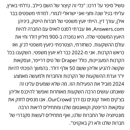
טשיל סיפר על דרכו: "כלי זה קיצור של השם כיילב. גדלתי בארץ, 
עליתי בגיל שנה וחצי ואני ישראלי לגמרי. למדתי משפטים בבר 
אילן, עורך דין. הייתי יועץ משפטי של חברות הייטק, ביניהן 
Answers.com, ואז עברתי לסנט לואיס עם החברה להיות 
היועץ המשפטי שלה. היא נמכרה ב-900 מיליון דולר וחי את 
עולם ההשקעות. כשחזרתי, הצטרפתי כיועץ משפטי לג'ון, ואז 
כראש הקרנות. אני מ-2022 כבר לא יועץ משפטי. השקענו בכל 
הקרנות המעניינות, כולל Draper של טים דרייפר, ועסקאות 
שקשה להגיע אליהן ששם 50 אלף דולר. בהמשך הפכתי להיות 
יו"ר ועדת ההשקעות של הקרנות והחברות ולמעשה מאמצע 
2024 מוביל את הפעילות הזו. מה שלא שומעים עלינו זה 
שאנחנו עושים הרבה השקעות מאוחרות ואפשר להיכנס אליהן 
בצ'קים מאוד קטנים גם דרך OurCrowd. אנו מנסים לחזק את 
עסקאות הדיפטק וקוואנטום שלנו ומתחילים לראות הרבה 
מונטיזציה של החברות שלנו, ואף מתחילים לעשות סקנדרי של 
חברות שלנו ולא רק באקזיט".