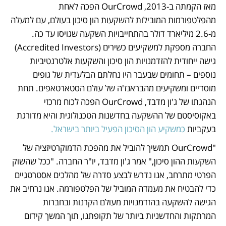
מאז הקמתה ב-2013, OurCrowd הפכה לאחת 
מהפלטפורמות המובילות להשקעות הון סיכון בעולם, עם למעלה 
מ-2.6 מיליארד דולר בהתחייבויות השקעה שגויסו עד כה. 
החברה מספקת למשקיעים כשירים (Accredited Investors) 
גישה ייחודית להזדמנויות הון סיכון והשקעות אלטרנטיביות 
נוספים – תחומים שבעבר היו נחלתם הבלעדית של גופים 
מוסדיים ומשקיעים מהבראנז'ה של עולם הסטארטאפים. תחת 
הנהגתו של ג'ון מדבד, OurCrowd הפכה לכוח מרכזי 
באקוסיסטם של ההשקעה בחדשנות הטכנולוגית והיא מדורגת 
בעקביות
 כמשקיע הון הסיכון הפעיל ביותר בישראל.
"OurCrowd תמשיך להוביל את מהפכת הדמוקרטיזציה של 
השקעות ההון סיכון," אמר ג'ון מדבד, יו"ר החברה. "ככל שהשוק 
הפרטי מתרחב, אנו נדרש לבצע סדרה של מהלכים אסטרטגיים 
כדי להבטיח את מעמדה המוביל של הפלטפורמה. אנו נרחיב את 
הגישה להשקעה בהזדמנויות מעולם הקרנות ובחברות 
המרתקות והחדשניות ביותר של תקופתנו, תוך המשך קידום 