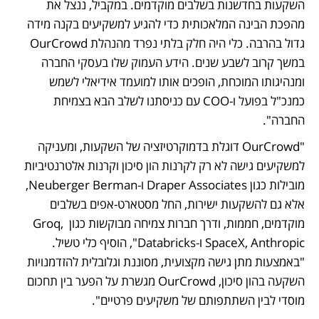
השקעות בחדשנות בשלבים מוקדמים. במקביל, ננצל את 
מהפכת הבינה המלאכותית כדי להגיע למשקיעים בקנה מידה 
גדול בהרבה. כלי היה חלק בלתי נפרד מהנהלת OurCrowd 
במשך קרוב לשבע שנים. הידע העמוק שלו בעסקי החברה 
ומנהיגותו המוכחת, הופכים אותו למועמד אידיאלי לשמש 
כמנכ"ל בפועל ו-COO עם כניסתנו לשלב הבא בצמיחת 
החברה".
"OurCrowd דוגלת בדמוקרטיזציה של השקעות, ומעניקה 
למשקיעים גישה לא רק לקרנות הון סיכון וקרנות אלטרנטיביות 
מובילות כגון Draper Associates ו-Neuberger Berman, 
אלא גם להשקעות ישירות, החל מסטארט-אפים בשלבים 
מוקדמים, חממות, ודרך חברות צמיחה מבוקשות כגון Groq, 
SpaceX, Anthropic ו-Databricks", הוסיף כלי טשיל. 
"באמצעות מתן גישה מקצועית, מסוננת וגלובלית להזדמנויות 
השקעה בהון סיכון, OurCrowd מגשרת על הפער בין תחכום 
מוסדי לבין השתתפותם של משקיעים פרטיים".