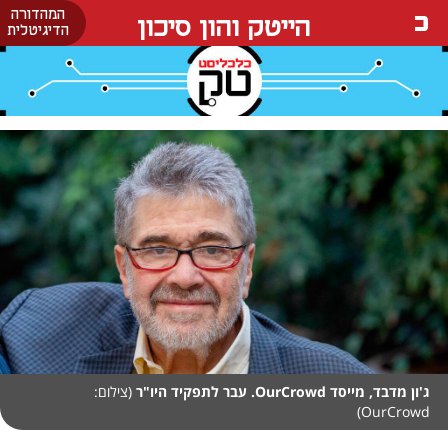
המהדורה
הייטק והון סיכון
הדיגיטלית
ג'ון מדבד, מייסד OurCrowd. עבר לתפקיד היו"ר
(צילום:
OurCrowd)