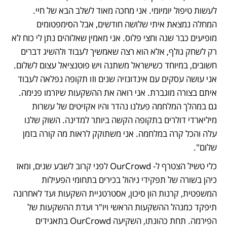
לעשות טיפול יומיומי. אני מחכה מאוד לשלב הבא של חיי. 
המחלה נמצאת איתי שלושה חודשים, אבל הסימפטומים 
מופיעים כבר שנה וחצי פלוס. אני מאמין שאלוהים נתן לי כוח לא 
רק לשחק גולף, אלא הוא רצה שאמשיך לעבוד ולהשיג דברים 
חשובים, במיוחד כשישראל משתנה ויש פוטנציאל עצום לשלום. 
אני עושה עסקים עם אינדונזיה שנים וזו תקופה נפלאה לעבוד 
איתם בצורה מוגברת. אני רואה את ההשקעות שיזרמו פנימה. 
גם במהלך המלחמה פעלנו נהדר והיו אקזיטים של עשרות 
מיליארדי דולרים בתקופה הקשה ביותר למדינה. השוק שלנו 
עלה והכל קרה במלחמה. אני משתוקק לראות מה קורה בזמן 
שלום".
כלי טשיל הצטרף ל- OurCrowd לפני קרוב לשבע שנים, ומאז 
כיהן בשורה של תפקידי ניהול בכירים בתחומי הפעילות 
המשפטית, קרנות הון סיכון, אסטרטגיית השקעות ועד לאחרונה 
תיפקד כמנהל ההשקעות הראשי ויו"ר ועדת ההשקעות של 
הפירמה. תחת כהונתו, השקיעה OurCrowd בתאגידים 