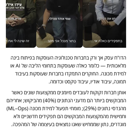
בתפקידים כאלה אי אפשר לחכות: אושרת לוי מניעה השקעות ענק מהטלפון_v
בתור מנכל אני מקבל מאות החלטות ביום, וה- Galaxy Z Fold8 Ultra עוזר לי לחתוך אותן מהר יותר_v
זה שינה לי את החיים: 
הדו"ח עסק אך ורק בחברות טכנולוגיה העוסקות בפיתוח בינה 
מלאכותית — כלומר כאלה שעוסקות בתחומי הליבה של AI או 
למידת מכונה. החוקרים התמקדו בחברות שעוסקות בעיבוד 
תמונה, עיבוד אודיו, עיבוד טקסט וכדומה. 
אותן חברות זקוקות לעובדים מיומנים ממקצועות שונים כאשר 
המבוקשים ביותר הם מדעני הנתונים (40%) מהביקוש; אחריהם 
מהנדסי נתונים (29%); מומחי תפעול למידת מכונה (ML–Ops) 
וחמישית מהמקצועות המבוקשים הם תפקידים חדשניים ולא 
מוגדרים, נתון שממחיש שאנו נמצאים בעיצומה של המהפכה.