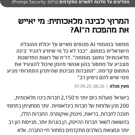
ממליצים על מלגות לתארים מתקדמים
(צילום: Prompt Security)
המרוץ לבינה מלאכותית: מי יאייש
את מהפכת ה־AI?
מחסור במומחי AI מנוסים מאיים על יכולת ההובלה
הישראלית בתחום. "כבר לא כל מי שיודע להגיד ‘בינה
מלאכותית’ נחשב מומחה". דו"ח של רשות החדשנות
מצביע על מחסור בהון אנושי מיומן שיכול להצעיד את
התחום קדימה. "החברות מבינות שהיתרון התחרותי מגיע
ממי שיש להם ניסיון רב"
מעין מנלה
|
06:20, 07.09.25
בישראל פועלות כיום יותר מ־2,150 חברות בינה מלאכותית, 
נפתח בכרטיסייה חדשה
200 מהן שלוחות של חברות בינלאומיות. יותר ממחציתן בתחומי 
תוכנה לחברות, בריאות, פינטק ואיקומרס. החברות הללו, 
בהשוואה לשאר חברות ההייטק, הן בוגרות יותר, מגייסות הון רב 
יותר ונמצאות בשלבים מתקדמים במחזור חיי החברה. אלא 