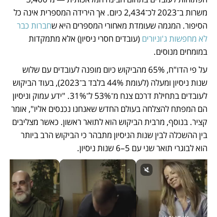
משרות ב־2023 לכ־2,434 כיום. אך הירידה המספרית אינה כל 
הסיפור. המגמה שעומדת מאחורי המספרים היא ש
חברות כבר 
לא מחפשות ג'וניורים
 (עובדים חסרי ניסיון) אלא מתמקדות 
במומחים מנוסים.
על פי הדו"ח, 65% מהביקוש כיום מופנה לעובדים עם שלוש 
שנות ניסיון ומעלה (לעומת 44% בלבד ב־2023), בעוד הביקוש 
לעובדים בתחילת דרכם צנח מ־53% ל־31%. "ידע עמוק וניסיון 
הם המפתח להצלחה בעולם החדש שאנחנו נכנסים אליו", אומר 
קציר. בנוסף, מרבית הביקוש הוא לתואר ראשון. כאשר מצליבים 
בין ההשכלה לבין שנות הניסיון מתבהר כי הביקוש הרב ביותר 
הוא לבוגרי תואר שני עם 5–6 שנות ניסיון.