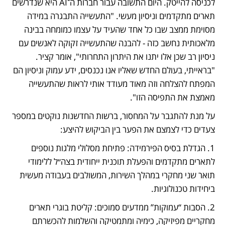
לכניסה להייטק. היום התשובה עבור חברות ה־AI היא שנדרשים 
תארים מתקדמים וניסיון מעשי. "התעשייה התבגרה במידה 
מסוימת ממצב שבו כל אחד שהעיד על עצמו כמומחה בבינה 
מלאכותית נחשב כזה - להבנה שהתעשייה זקוקה לאנשים עם 
ניסיון רב שכן אלו יתנו את היתרון התחרותי", אומר קציר. 
"בראייתי, בעולם החדש שאליו אנו נכנסים, ידע עמוק וניסיון הם 
המפתח להצלחה וזה מאוד מעודד אותי לראות שהתעשייה 
מאמצת את התפיסה הזו".
על מנת להתגבר על המחסור, ברשות החדשנות נוקטים במספר 
צעדים כדי לצמצם את הפער בין הביקוש להיצע: 
1. הגדלת בסיס הפירמידה: פתיחת מסלולי מלגות נוספים 
לתארים מתקדמים והפעלת תוכנית ייחודית בצה״ל ללימודי 
תואר שני מחקרי במהלך השירות, המשולבים בעבודה מעשית 
ביחידות טכנולוגיות.
2. הסבות “עמוקות” ממדעים סמוכים: קליטת בוגרי תארים 
מחקריים מפיזיקה, כימיה ומתמטיקה והשלמות להכשרתם 