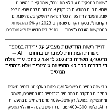
"שמות התפקידים עוד לא התייצבו", אומר קציר. "השמות 
שרואים היום במודעות בלינקדין אינם דומים למה שראינו לפני 
שנה, והמגמה הזו צפויה ככל הנראה להימשך בשנה־שנתיים 
הקרובות". בסקר הקודם שנערך ב־2023 רק 6% מהמשרות 
המבוקשות הוגדרו כ"אחר" — כתפקידים חדשניים ולא מוגדרים.
דו"ח רשות החדשנות מצביע על ירידה במספר 
המשרות הפתוחות לעובדים בתחום ה־AI — 
מ־3,400 משרות ב־2023 ל־2,434 כיום. עוד עולה 
כי חברות כבר לא מחפשות ג'וניורים אלא מומחים 
מנוסים  
מדי שנה מסיימים בישראל מעט פחות מאלף סטודנטים תארים 
מחקריים מתקדמים בתחומים רלבנטיים כמו מחשבים, חשמל 
ומתמטיקה. בפועל, רק 30%–40% מהם משתלבים בתעשיית 
ה־AI, כלומר 300–400 עובדים חדשים בשנה – וזה לא מספיק. 