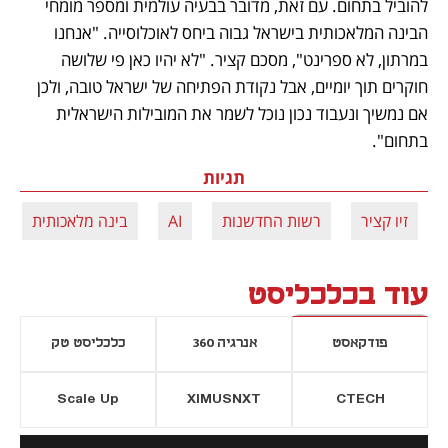
להוביל בתחום. עם זאת, מדובר בבעיה עולמית ומספר מומחי 
הבינה המלאכותית בישראל גבוה ביחס לאוכלוסייה. "אנחנו 
במרתון, לא ספרינט", מסכם קציר. "לא יהיו כאן פי שלושה 
חוקרים תוך יומיים, אבל נקודת הפתיחה של ישראל טובה, ולכן 
אם נמשיך ונעבוד נכון נוכל לשמר את המובילות הישראלית 
בתחום".
תגיות
זיו קציר
רשות החדשנות
AI
בינה מלאכותית
עוד בכלכליסט
פודקאסט
אנרגיה 360
כלכליסט טק
Scale Up
XIMUSNXT
CTECH
יסייה חדשה
נפתח בכרטיסייה חדשה