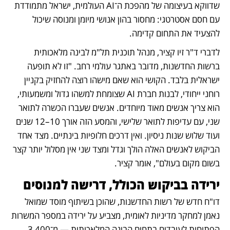
שדווקא בעיצומה של מהפכת ה־AI העולמית, ישראל מתמודדת 
עם חסם אסטרטגי: מחסור בהון אנושי מיומן ומנוסה שיכול 
להצעיד את התחום קדימה.
לדברי ד"ר זיו קציר, מנהל תוכנית תל"מ לבינה מלאכותית 
ברשות החדשנות, מדובר באתגר עולמי רחב. "זו לא תופעה 
ישראלית בלבד. הקושי הוא שאם מישהו רוצה להחזיק בקניין 
רוחני ייחודי, לבנות חברת AI שצומחת למשהו גדול ומשמעותי, 
הוא צריך אנשים מאוד מיוחדים. אנשים שעברו הכשרה לתואר 
שני, עם עדיפות לתואר שלישי, והמסע הזה אורך 10–12 שנים 
ועוד שלוש שנות ניסיון. ואין דרכים חלופיות בינתיים. מצד אחד 
הביקוש לאנשים האלה הולך וגדל ומצד שני אין מסלול יותר קצר 
בשום מקום בעולם", אומר קציר.
ירידה בביקוש הכולל, דרישה למנוסים
דו"ח חדש של רשות החדשנות, שהוכן בשיתוף מוסד שמואל 
נאמן למחקר מדיניות לאומית, מצביע על ירידה במספר המשרות 
הפתוחות לעובדים בתחום הבינה המלאכותית — מ־3,400 