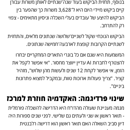
בנוסף, תחזית הביקוש בעוד שנה־שנתיים לאותן משרות עבורן 
קיים ביקוש מיידי היום היא ל־3,628 משרות כך שהפער בין 
הביקוש להיצע של עובדים בעלי השכלה וניסיון מתאימים - צפוי 
רק להתרחב.
הביקוש הנוכחי שקול לשניים־שלושה שנתונים מלאים, והתחזית 
לשנתיים הקרובות קופצת לארבעה־חמישה שנתונים.
המשמעות היא שגם אם כל בוגרי התארים המחקריים יבחרו 
להצטרף לחברות AI עדיין ייווצר מחסור. "אי אפשר לקפל את 
הזמן, אי אפשר לקחת 12 שנים ולעשות מהן שלוש", מזהיר 
קציר. "צריך פעולות ארוכות טווח, ובמקביל למצוא פתרונות 
ביניים".
שינוי פרדיגמה: האקדמיה חוזרת למרכז
מגמה מעניינת שעולה מהדו"ח היא הדרישה להשכלה פורמלית 
- תואר ראשון או שני ולעתים גם שלישי. לפני שנים ספורות היה 
דיון סביב השאלה האם תואר ראשון הוא דרישה רלבנטית 