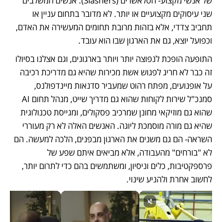
של אנשי מקצוע- הסלאשרים (Slashers): אנשים המשלבים 
שני עיסוקים מקצועיים או יותר. לא מדובר בתחום עניין או 
תחביב צדדי, אלא בזהות מרובת תחומים המעשירה את האדם, 
וכפועל יוצא, גם את הארגון שבו הוא עובד.
התופעה הופכת לנפוצה יותר ויותר בארגונים, וגם אצלנו בסיולו 
זה כבר לא חריג לפגוש אשת מכירות שהיא גם מדריכת רכיבה 
על אופנועים, מפתח רהוט שמעביר סדנאות מיינדפולנס, 
סמנכ"ל שירות לקוחות שהוא גם מדריך שייט, מנהל תחום AI 
שהוא גם מוזיקאי מחונן שמרכיב פסקולים, ומגייסת טכנולוגית 
שהיא גם מורה מוסמכת ליוגה. האנשים האלה לא רק מעוררי 
השראה- הם גם משנים את הארגון מבפנים, הלכה למעשה. הם 
לא "בורחים" מהעבודה, אלא מביאים איתם שפע של 
פרספקטיבות, כלים וניסיון, ומשתמשים בהם כדי לתרום יותר, 
לחשוב אחרת ולהניע שינוי.