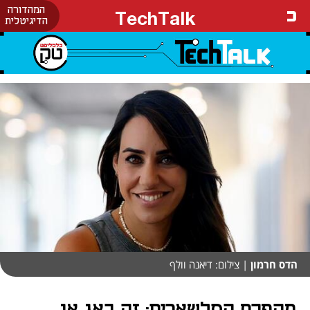
המהדורה
TechTalk
הדיגיטלית
הדס חרמון
| צילום: דיאנה וולף
מהפכת הסלשארים: זה באג או