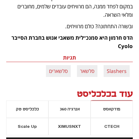
במקום לפחד ממנה, הם מרוויחים עובדים שלמים, מחוברים 
ומלאי השראה.
ובשורה התחתונה? כולם מרוויחים.
הדס חרמון היא סמנכ״לית משאבי אנוש בחברת הסייבר 
Cyolo
תגיות
Slashers
סלשאר
סלשארים
עוד בכלכליסט
פודקאסט
אנרגיה 360
כלכליסט טק
Scale Up
XIMUSNXT
CTECH
יסייה חדשה
נפתח בכרטיסייה חדשה