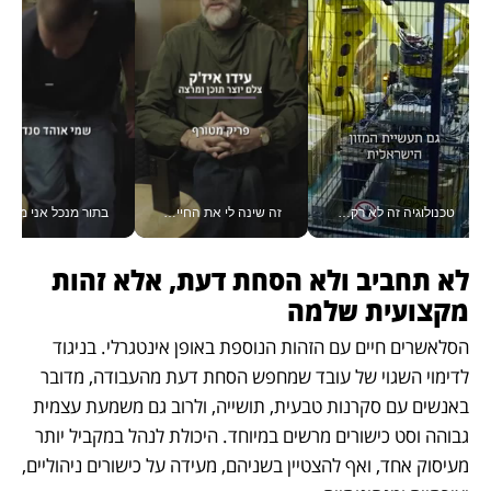
טכנולוגיה זה לא רק בהייטק: גם תעשיית המזון הישראלית מאמצת כלי AI, אוטומציה וניתוח דאטה בזמן אמת
זה שינה לי את החיים: איך עידו איז'ק הופך את הסמארטפון לכלי צילום מקצועי_v
בתור מנכל אני מקבל מאות הח
לא תחביב ולא הסחת דעת, אלא זהות 
מקצועית שלמה
הסלאשרים חיים עם הזהות הנוספת באופן אינטגרלי. בניגוד 
לדימוי השגוי של עובד שמחפש הסחת דעת מהעבודה, מדובר 
באנשים עם סקרנות טבעית, תושייה, ולרוב גם משמעת עצמית 
גבוהה וסט כישורים מרשים במיוחד. היכולת לנהל במקביל יותר 
מעיסוק אחד, ואף להצטיין בשניהם, מעידה על כישורים ניהוליים, 