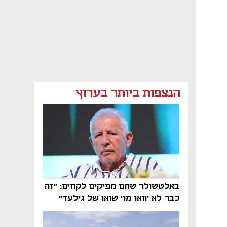
הנצפות ביותר בערוץ
באלטשולר שחם מפיקים לקחים: "זה
כבר לא 'וואן מן' שואו של גילעד"