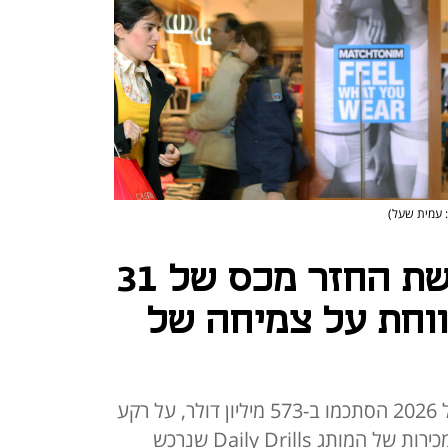
: עמית שעל)
דלתא גליל מבקשת החזר מכס של 31
דווחת על צמיחה של
מכירות החברה ברבעון הראשון של 2026 הסתכמו ב-573 מיליון דולר, על רקע
התחזקות השקל והיורו ותוספת המכירות של המותג Daily Drills שנרכש