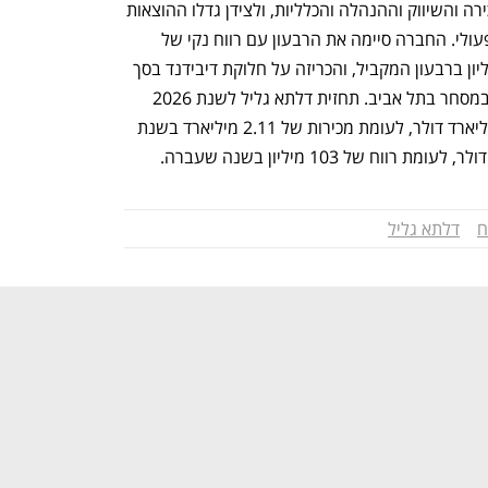
התחזקות השקל הגדילה את הוצאות המכירה והשיווק וההנהלה והכלליות, ולצידן גדלו ההוצאות 
הלוגיסטיות שקיזזו את השיפור ברווח התפעולי. החברה סיימה את הרבעון עם רווח נקי של 
16.4 מיליון דולר לעומת רווח של 17.6 מיליון ברבעון המקביל, והכריזה על חלוקת דיבידנד בסך 
8 מיליון דולר. מניית החברה עולה ב-6% במסחר בתל אביב. תחזית דלתא גליל לשנת 2026 
היא להגיע למכירות של 2.29 עד 2.32 מיליארד דולר, לעומת מכירות של 2.11 מיליארד בשנת 
ח
דלתא גליל