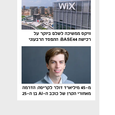
וויקס ממשיכה לשלם ביוקר על
רכישת BASE44: ההפסד הרבעוני
זינק ל-76 מיליון דולר
מ-45 מיליארד דולר לקריסה: הדרמה
מאחורי הקרן של כוכב ה-AI בן ה-25