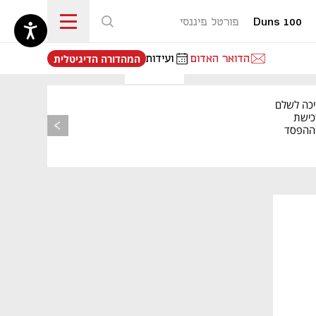
Duns 100
פורטל פיננסי
נפתח בכרטיסייה חדשה
הדואר האדום
ועידות
המהדורה הדיגיטלית
יכה לשלם
כישת
BASE: ההפסד
הרבעוני זינק ל-76