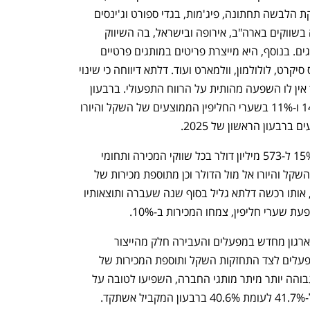
בתוספת ריבית. דלתא גליל מייצרת ומשווקת הלבשה תחתונה, פיג'מות, בגדי ספורט וג'ינסים 
לנשים וגברים. החברה מוכרת את מוצריה בשווקים בארה"ב, אירופה ובישראל, בה השיווק 
נעשה באמצעות החברה הבת דלתא מותגים. בנוסף, היא מייצרת פריטים במותגים פרטיים 
לחברות בינלאומיות, בהן נייקי, ויקטוריה'ס סיקרט, לולולמון, וולמארט ועוד. דלתא דיווחה כי שינוי 
בשערי המטבעות הגדיל את מכירותיה אך אין לו השפעה מהותית על הרווח התפעולי. ברבעון 
הראשון של השנה חלה התחזקות של 14% ו-11% בשערי החליפין הממוצעים של השקל והיורו 
רבעון הראשון של 2025.
מכירות החברה ברבעון הראשון צמחו ב-15% ל-573 מיליון דולר בכל שווקי המכירה ותחומי 
הפעילות של החברה, בעקבות התחזקות השקל והיורו אל מול הדולר וכן מתוספת מכירות של 
מותג בגדי הנוחות לצעירים Daily Drills, אותו רכשה דלתא גליל בסוף שנה שעברה ותוצאותיו 
 שערי חליפין, צמחו המכירות ב-10%.
ברבעונים שעברו ביצעה החברה תוכנית ארגון מחדש במפעלים והעבירה חלק מהייצור 
ממדינות המזרח למצרים. ההתייעלות במפעלים לצד התחזקות השקל ותוספת המכירות של 
Daily Drills, המאופיין ברווחיות גולמית גבוהה יותר מיתר מותגי החברה, השפיעו לטובה על 
הרווחיות הגולמית שלה, אשר השתפרה ל-41.7% לעומת 40.6% ברבעון המקביל אשתקד. 