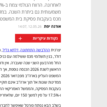
משמעותית גם ביתרת השנה. במק
מכס בעקבות פסיקת בית המשפט ה
אורנה יפת
14:07, 12.05.26
+
נקודות עיקריות
יצרנית 
ההלבשה התחתונה, דלתא גליל
ו-17.5% על סין למשך 150 יום, שלאחריהם הקונגרס יחליט אם לאשר את המשך התוכנית. 