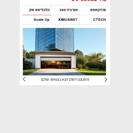
פודקאסט
אנרגיה 360
כלכליסט טק
Scale Up
XIMUSNXT
CTECH
נפתח בכרטיסייה חדשה
נפתח בכרטיסייה חדשה
נפתח בכרטיסייה חדשה
נפתח בכרטיסייה חדשה
יניהם
התכוננו לשלב הבא בצמיחה שלכם!