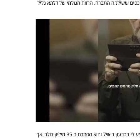
העלייה קוזזה בחלקה בעלייה בשיעור המכסים ששילמה החברה. הרווח הגולמי של דלתא גליל 
תוכנית ההתייעלות שיפרה את הרווח התפעולי ברבעון ב-7% והוא הסתכם ב-35 מיליון דולר, אך 