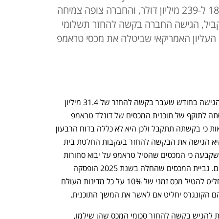
לאחרונה. הרווח הגולמי צמח ב-18% ל-239 מיליון דולר, והחברה צופה צמיחה
ביל, הגישה החברה בקשה להחזר תשלומי
עליון האמריקאי שביטלה את מכסי טראמפ
, הגישה בחודש שעבר בקשה להחזר של 31.4 מיליון 
דולר, בגין תשלומי מכס ששילמה עם כניסתה לתוקף של תוכנית המכסים של דונלד טראמפ 
החל מהרבעון השני שנה שעברה. אין ודאות כי בקשתה תתקבל ולכן היא לא כללה בדוח הרבעון 
הראשון לשנת 2026 הכנסה נוספת, אך היא הגישה את הבקשה להחזר בעקבות החלטת בית 
המשפט העליון בארה"ב מפברואר 2026 שקבעה כי המכסים שהטיל טראמפ על יבוא סחורות 
ממדינות שונות אל תוך ארה"ב אינם חוקיים. גביית המכסים שהחלה בשנת 2025 הופסקה 
בעקבות הפסיקה, והממשל האמריקאי החליט להטיל מכס זמני של 10% על כל מדינות העולם 
בשלב הבא נפתח פורטל שאיפשר לחברות להגיש בקשה להחזר סכומי המכס שהן שילמו, 