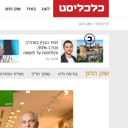
24/7
באזז
שוק ההון
דף הבית
שוק ההון
מחיר הבניין בארה"ב
צנח ב-90%,
כלכליסט
דיגיטל
והחלומות על תשואה
גבוהה התנפצו
אלמוג עזר
שוק ההון
בורסת ת"א
שווקי חו"ל
מט"ח וסחורות