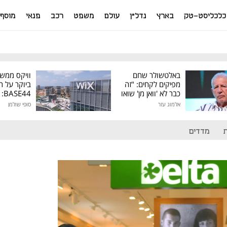
כלכליסט-טק
בארץ
נדל"ן
עולם
משפט
רכב
פנאי
מוסף
באלטשולר שחם
וויקס ממש
מפיקים לקחים: "זה
ביוקר על ר
כבר לא 'וואן מן' שואו
44
של גילעד"
אלמוג עזר
סופי שולמן
מיליון דולר
מדדים