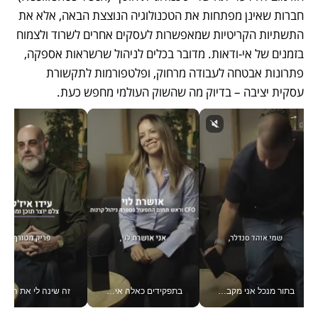
חברות שאינן מפתחות את הטכנולוגיה הנוצצת הבאה, אלא את 
התשתיות הקריטיות שמאפשרות לעסקים אחרים לשרוד ולצמוח 
בזמנים של אי-ודאות. מדובר בכלים לניהול שרשראות אספקה, 
פתרונות אבטחה לעבודה מרחוק, ופלטפורמות לתקשורת 
עסקית יציבה – בדיוק מה שהשוק העולמי מחפש כעת.
בתור מנכל אני מקבל מאות החלטות ביום, וה- Galaxy Z Fold8 Ultra עוזר לי לחתוך אותן מהר יותר_v
בתפקידים כאלה אי אפשר לחכות: אושרת לוי מניעה השקעות ענק מהטלפון_v
זה שינה לי את החיים: 