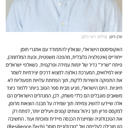
ערן רונן 
(
צילום: רועי ביתן
)
האקוסיסטם הישראלי, שנאלץ להתמודד עם אתגרי חוסן 
ייחודיים (אינפלציה גלובלית, מהפכה משפטית, וכעת המלחמה), 
פיתח "שריר" נדיר של יזמות עמידה ופרקטית. כשאלפי ישראלים 
יצאו למילואים, המערכת נאלצה למצוא דרכים יצירתיות לשמר 
את התפוקה והשירות ללקוח, תוך הפחתת עלויות תפעוליות לא 
חיוניות. היזם הישראלי, מגיע מבית ספר הטוב ביותר ללמוד כיצד 
משאבים מוגבלים הם כללי משחק. לכן, המנהלים הישראלים הם 
אלה שיידעו להשיג צמיחה תוך שמירה על מבנה הוצאות מרוסן, 
למקסם פריון תוך ניהול צוותים קטנים ויעילים יותר, לפתח רק 
את הטכנולוגיה שמייצרת הכנסה מיידית ומוכחת ועוד. החשיבה 
הזו מובילה לעלייתה של "טכנולוגיית חוסן" (Resilience-Tech) 