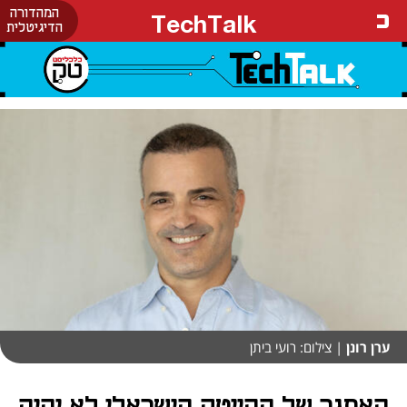
המהדורה
TechTalk
הדיגיטלית
ערן רונן
| צילום: רועי ביתן
האתגר של ההייטק הישראלי לא יהיה