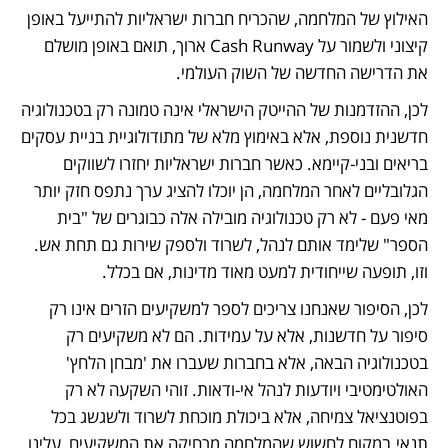
האילוץ של המלחמה, שהכריח חברות ישראליות להתייעל באופן 
קיצוני ולשמור על Cash Runway ארוך, תואם באופן מושלם 
את הדרישה החדשה של השוק העולמי.
לכן, ההזדמנות של ההייטק הישראלי אינה טמונה רק בטכנולוגיה 
חדשנית נוספת, אלא באימוץ מלא של מתודולוגיית בניית עסקים 
בריאים ובני-קיימא. כאשר חברות ישראליות יחזרו לשווקים 
הגלובליים לאחר המלחמה, הן יוכלו להציג ערך נתפס חזק יותר 
מאי פעם - לא רק טכנולוגיה מובילה אלה כבוגרים של "בית 
הספר" שלימד אותם לנהל, לשרוד ולספק שירות גם תחת אש. 
וזו, תופעה שייחודית למעט מאוד מדינות, אם בכלל. 
לכן, הסיפור שאנחנו צריכים לספר למשקיעים הזרים אינו רק 
סיפור על חדשנות, אלא על עמידות. הם לא משקיעים רק 
בטכנולוגיה הבאה, אלא בחברות שעברו את 'מבחן הלחץ' 
האולטימטיבי ויודעות לנהל אי-ודאות. זוהי השקעה לא רק 
בפוטנציאל צמיחה, אלא ביכולת מוכחת לשרוד ולשגשג בכל 
תנאי.במקום לחשוש שהמלחמה מרחיקה את המשקיעים, עלינו 