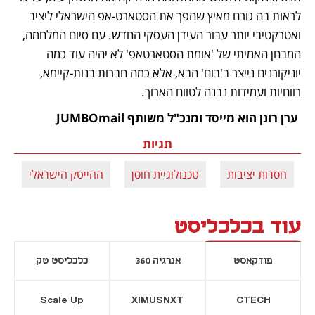
לראות בה גורם מאיץ שהפך את הסטארט-אפ הישראלי ליציב 
ואטרקטיבי יותר עבור העידן העסקי החדש. עם סיום המלחמה, 
המבחן האמיתי של 'אומת הסטארטאפ' לא יהיה עוד כמה 
יוניקורנים נייצר ב'בום' הבא, אלא כמה חברות בנות-קיימא, 
רווחיות ועמידות נבנה לטווח הארוך. 
 ערן רונן הוא מייסד ומנכ"ל משותף JUMBOmail
תגיות
חסרות יציבות
טכנולוגיית חוסן
ההייטק הישראלי
ה
עוד בכלכליסט
פודקאסט
אנרגיה 360
כלכליסט טק
Scale Up
XIMUSNXT
CTECH